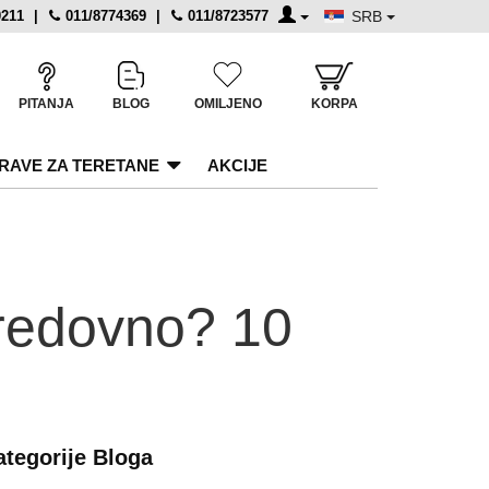
0211
|
011/8774369
|
011/8723577
SRB
PITANJA
BLOG
OMILJENO
KORPA
RAVE ZA TERETANE
AKCIJE
 redovno? 10
ategorije Bloga