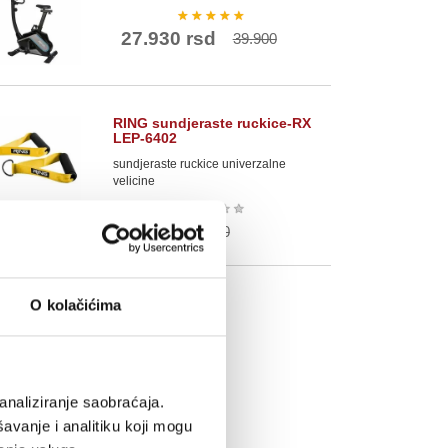
★
★
★
★
★
27.930 rsd
39.900
RING sundjeraste ruckice-RX
LEP-6402
sundjeraste ruckice univerzalne
velicine
★
★
★
★
★
413 rsd
590
O kolačićima
analiziranje saobraćaja.
avanje i analitiku koji mogu