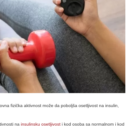
na fizička aktivnost može da poboljša osetljivost na insulin,
tivnosti na
insulinsku osetljivost
i kod osoba sa normalnom i kod