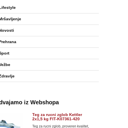
Lifestyle
Mršavljenje
Novosti
Prehrana
Sport
Vežbe
Zdravlje
zdvajamo iz Webshopa
Teg za rucni zglob Kettler
2x1,5 kg FIT-K07361-420
Teg za rucni zglob, proveren kvalitet,