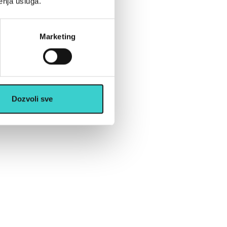
enja usluga.
Marketing
Dozvoli sve