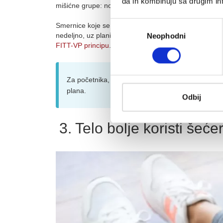
da ih kombinuju sa drugim inf
mišićne grupe: noge, gluteus, leđa, grudi, ramena i t
Избор
Smernice koje se oslanjaju na ACSM okvir naglašava
nedeljno, uz planiranje kroz učestalost, intenzitet, tr
Neophodni
сагласности
FITT-VP principu
.
Za početnika, dve dobro složene sesije nedeljno 
plana.
Odbij
3. Telo bolje koristi šećer