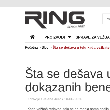
O
nama
Katalozi
PROIZVODI
SPRAVE ZA VEŽBA
Kontakt
Blog
Početna
>
Blog
>
Šta se dešava u telu kada vežbat
Česta
pitanja
Šta se dešava 
dokazanih bene
Zdravlje
/
Jelena Jelić
/ 10-06-2026.
Kada vežbaš redovno, telo se ne menja samo spolja. Sr