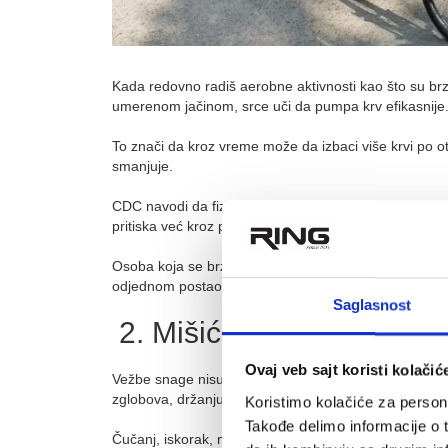
Kada redovno radiš aerobne aktivnosti kao što su brzo 
umerenom jačinom, srce uči da pumpa krv efikasnije
To znači da kroz vreme može da izbaci više krvi po o
smanjuje.
CDC navodi da fizička aktivnost može da poboljša san
pritiska već kroz pojedinačne i redovne epizode aktiv
Osoba koja se brzo zadiše na početku, posle nekoliko 
odjednom postao lak, nego da se telo adaptiralo.
Saglasnost
2. Mišići postaju jači i me
Ovaj veb sajt koristi kolačić
Vežbe snage nisu važne samo za izgled. Mišići su aktiv
zglobova, držanju tela i kontroli pokreta.
Koristimo kolačiće za persona
Takođe delimo informacije o t
Čučanj, iskorak, mrtvo dizanje sa lakšim opterećenje