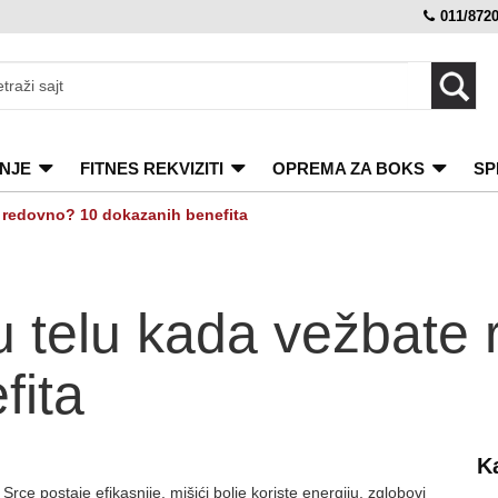
011/872
NJE
FITNES REKVIZITI
OPREMA ZA BOKS
SP
e redovno? 10 dokazanih benefita
u telu kada vežbate
fita
K
ce postaje efikasnije, mišići bolje koriste energiju, zglobovi