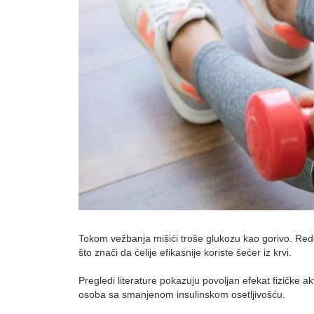
Tokom vežbanja mišići troše glukozu kao gorivo. Redov
što znači da ćelije efikasnije koriste šećer iz krvi.
Pregledi literature pokazuju povoljan efekat fizičke ak
osoba sa smanjenom insulinskom osetljivošću.