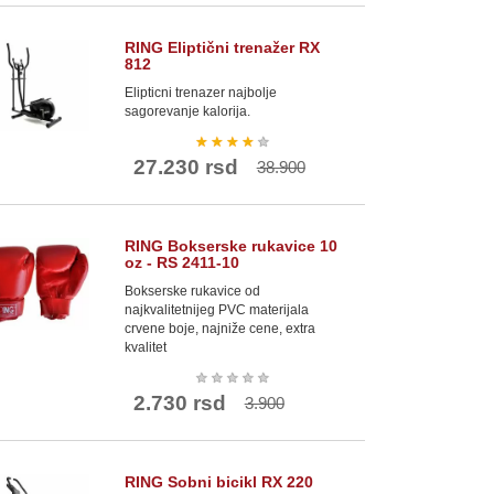
RING Eliptični trenažer RX
812
Elipticni trenazer najbolje
sagorevanje kalorija.
★
★
★
★
★
27.230 rsd
38.900
RING Bokserske rukavice 10
oz - RS 2411-10
Bokserske rukavice od
najkvalitetnijeg PVC materijala
crvene boje, najniže cene, extra
kvalitet
★
★
★
★
★
2.730 rsd
3.900
RING Sobni bicikl RX 220