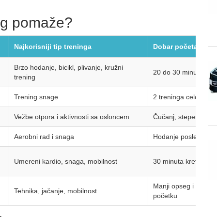
ing pomaže?
Najkorisniji tip treninga
Dobar početak
Brzo hodanje, bicikl, plivanje, kružni
20 do 30 minuta, 3 p
trening
Trening snage
2 treninga celog tela
Vežbe otpora i aktivnosti sa osloncem
Čučanj, stepenice, el
Aerobni rad i snaga
Hodanje posle obroka
Umereni kardio, snaga, mobilnost
30 minuta kretanja 
Manji opseg i sporij
Tehnika, jačanje, mobilnost
početku