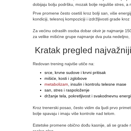
dobijaju bolju podršku, mozak bolje reguliše stres, a
Prve promene često osetiš kroz bolji san, više energi
kondiciji, telesnoj kompoziciji i izdržljivosti grade kro
Za većinu odraslih osoba dobar okvir je najmanje 1
za velike mišićne grupe najmanje dva puta nedeljno
Kratak pregled najvažnij
Redovan trening najviše utiče na:
srce, krvne sudove i krvni pritisak
mišiće, kosti i zglobove
metabolizam
, insulin i kontrolu telesne mase
san, stres i raspoloženje
držanje tela, pokretljivost i svakodnevnu energi
Kroz trenerski posao, često vidim da ljudi prvo prim
bolje spavaju i imaju više kontrole nad telom.
Estetske promene obično dođu kasnije, ali se grade 