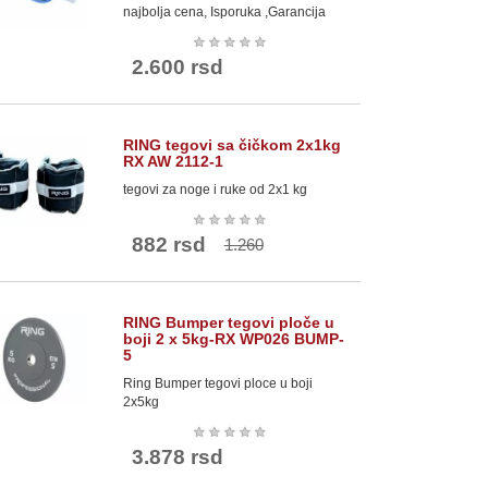
najbolja cena, Isporuka ,Garancija
★
★
★
★
★
2.600 rsd
RING tegovi sa čičkom 2x1kg
RX AW 2112-1
uta nedeljno
tegovi za noge i ruke od 2x1 kg
 nedeljno
★
★
★
★
★
882 rsd
1.260
astične trake
 i lagani tegovi
RING Bumper tegovi ploče u
boji 2 x 5kg-RX WP026 BUMP-
5
većinu dana
Ring Bumper tegovi ploce u boji
2x5kg
i tempo na
★
★
★
★
★
3.878 rsd