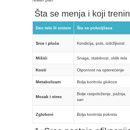
realan plan.
Šta se menja i koji tren
Deo tela ili sistem
Šta se poboljšava
Srce i pluća
Kondicija, puls, izdržljivost
Mišići
Snaga, stabilnost, oblik tela
Kosti
Otpornost na opterećenje
Metabolizam
Bolja kontrola glukoze
Bolje raspoloženje, pažnja,
Mozak i stres
san
Zglobovi
Bolja kontrola pokreta