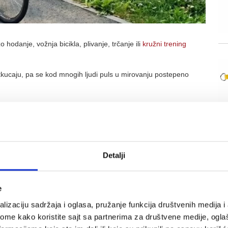
hodanje, vožnja bicikla, plivanje, trčanje ili
kružni trening
.
tkucaju, pa se kod mnogih ljudi puls u mirovanju postepeno
, smanji osećaj anksioznosti i pomogne u regulaciji krvnog
nosti, što je objašnjeno u pregledu o
benefitima za odrasle
.
nedelja lakše podnosi isti tempo. To ne znači da je trening
Detalji
tabolički aktivniji
e
no tkivo koje učestvuje u potrošnji energije, stabilizaciji
lizaciju sadržaja i oglasa, pružanje funkcija društvenih medija i 
ome kako koristite sajt sa partnerima za društvene medije, oglaš
m, potisak, veslanje, plank i vežbe sa gumama pogađaju velike