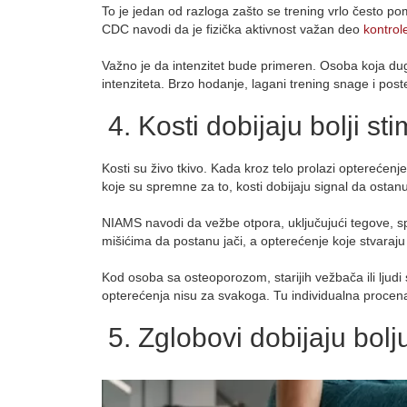
To je jedan od razloga zašto se trening vrlo često po
CDC navodi da je fizička aktivnost važan deo
kontrol
Važno je da intenzitet bude primeren. Osoba koja dug
intenziteta. Brzo hodanje, lagani trening snage i pos
4. Kosti dobijaju bolji st
Kosti su živo tkivo. Kada kroz telo prolazi opterećen
koje su spremne za to, kosti dobijaju signal da ostanu
NIAMS navodi da vežbe otpora, uključujući tegove, sp
mišićima da postanu jači, a opterećenje koje stvaraju
Kod osoba sa osteoporozom, starijih vežbača ili ljudi s
opterećenja nisu za svakoga. Tu individualna procena
5. Zglobovi dobijaju bol