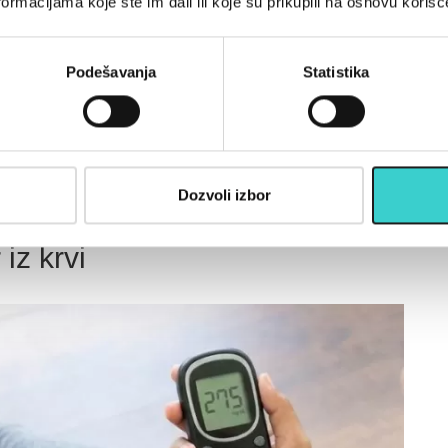
ormacijama koje ste im dali ili koje su prikupili na osnovu korišć
rup.
ju trening snage za glavne mišićne grupe najmanje dva puta
ajanje, tip vežbi, obim, raspored i progresiju, prema pregledu o
Podešavanja
Statistika
često imaju veći efekat od pet nasumičnih treninga bez jasnog
Dozvoli izbor
 iz krvi