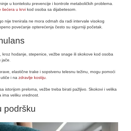
minje u kontekstu prevencije i kontrole metaboličkih problema.
e šećera u krvi
kod osoba sa dijabetesom.
o nije trenirala ne mora odmah da radi intervale visokog
tepeno povećanje opterećenja često su sigurniji početak.
imulans
je, kroz hodanje, stepenice, vežbe snage ili skokove kod osoba
 jače.
rave, elastične trake i sopstvenu telesnu težinu, mogu pomoći
 utiče i na
zdravlje kostiju
.
a istorijom preloma, vežbe treba birati pažljivo. Skokovi i velika
 ima veliku vrednost.
ju podršku