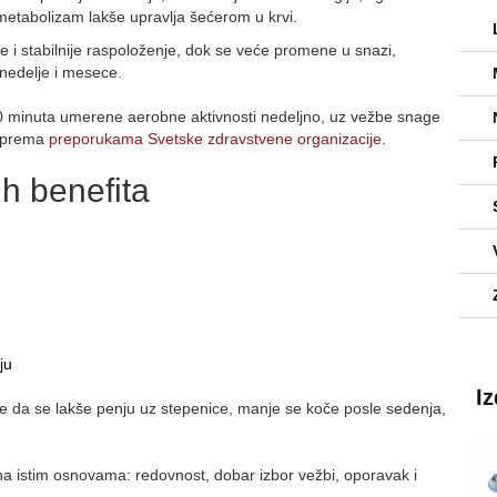
 metabolizam lakše upravlja šećerom u krvi.
je i stabilnije raspoloženje, dok se veće promene u snazi,
z nedelje i mesece.
50 minuta umerene aerobne aktivnosti nedeljno, uz vežbe snage
, prema
preporukama Svetske zdravstvene organizacije
.
ih benefita
ju
I
ete da se lakše penju uz stepenice, manje se koče posle sedenja,
na istim osnovama: redovnost, dobar izbor vežbi, oporavak i