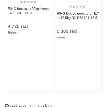
★
★
★
★
★
★
★
★
★
★
RING bucica 1x20kg livena
- RX BUC 20L-1
RING Bucice gumirane HEX
1x17,5kg RX DB6101-17,5
4.725 rsd
5.383 rsd
6.750
7.690
Bučice za ruke