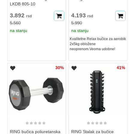
LKDB 805-10
3.892
4.193
rsd
rsd
5.560
5.990
na stanju
na stanju
Kvalitetne Relax bučice za aerobik
2x5kg obložene
neoprenom.Veoma udobne!
30%
41%
★
★
★
★
★
★
★
★
★
★
RING bučica poliuretanska
RING Stalak za bučice