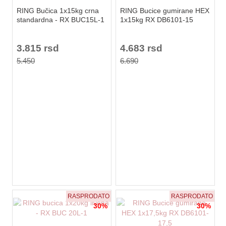
RING Bučica 1x15kg crna
RING Bucice gumirane HEX
standardna - RX BUC15L-1
1x15kg RX DB6101-15
3.815 rsd
4.683 rsd
5.450
6.690
RASPRODATO
RASPRODATO
30%
30%