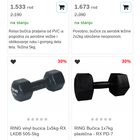
1.533
1.673
rsd
rsd
2.190
2.390
na stanju
na stanju
Relax bučica praljena od PVC-a
Povoljno, bučice za aerobik težine
pogodna za aerobne vežbe i
2x2kg obložene neoprenom.
oblikovanje ruku i gornjeg dela
tela. Težina 5kg.
30%
30%
★
★
★
★
★
★
★
★
★
★
RING vinyl bucica 1x5kg-RX
RING Bučica 1x7kg
LKDB 505-5kg
plastična - RX PD-7