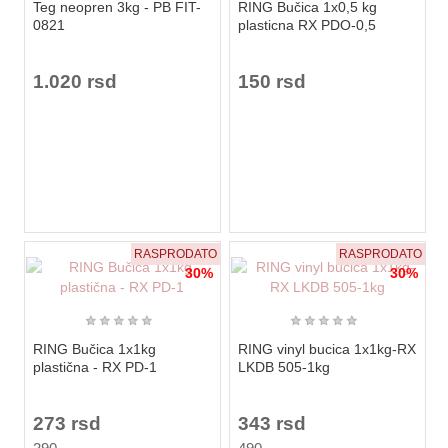
Teg neopren 3kg - PB FIT-
RING Bučica 1x0,5 kg
0821
plasticna RX PDO-0,5
1.020 rsd
150 rsd
RASPRODATO
RASPRODATO
30%
30%
★
★
★
★
★
★
★
★
★
★
RING Bučica 1x1kg
RING vinyl bucica 1x1kg-RX
plastična - RX PD-1
LKDB 505-1kg
273 rsd
343 rsd