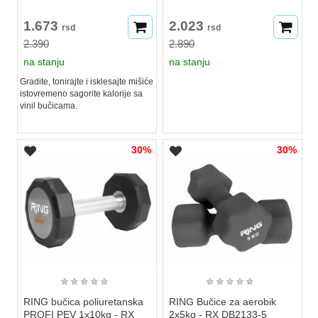
1.673
2.023
rsd
rsd
2.390
2.890
na stanju
na stanju
Gradite, tonirajte i isklesajte mišiće
istovremeno sagorite kalorije sa
vinil bučicama.
30%
30%
★
★
★
★
★
★
★
★
★
★
RING bučica poliuretanska
RING Bučice za aerobik
PROFI PEV 1x10kg - RX
2x5kg - RX DB2133-5