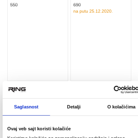
550
690
na putu 25.12.2020.
RASPRODATO
RASPRODATO
30%
Saglasnost
Detalji
O kolačićima
★
★
★
★
★
★
★
★
★
★
RING Bučica 1x2 kg
RING Bučica 1x3kg
plasticna RX PDO-2
plastična - RX PD-3
Ovaj veb sajt koristi kolačiće