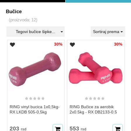
Bučice
(proizvoda: 12)
Tegovi bučice šipke...
Sortiraj prema
30%
30%
★
★
★
★
★
★
★
★
★
★
RING vinyl bucica 1x0,5kg-
RING Bučice za aerobik
RX LKDB 505-0,5kg
2x0.5kg - RX DB2133-0.5
203
553
rsd
rsd