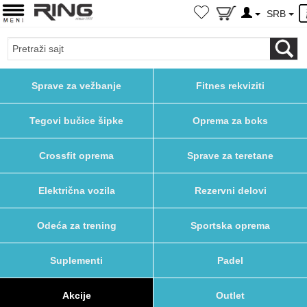
SRB
Sprave za vežbanje
Fitnes rekviziti
Tegovi bučice šipke
Oprema za boks
Crossfit oprema
Sprave za teretane
Električna vozila
Rezervni delovi
Odeća za trening
Sportska oprema
Suplementi
Padel
Akcije
Outlet