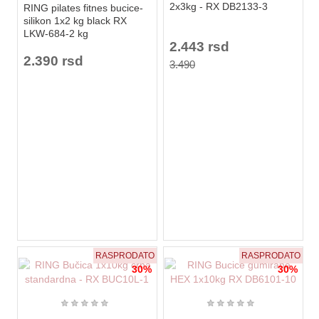
2x3kg - RX DB2133-3
RING pilates fitnes bucice-
silikon 1x2 kg black RX
LKW-684-2 kg
2.443 rsd
2.390 rsd
3.490
RASPRODATO
RASPRODATO
30%
30%
★
★
★
★
★
★
★
★
★
★