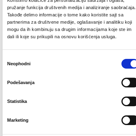
Koristimo kolačiće za personalizaciju sadržaja i oglasa,
490 rsd
693 rsd
pružanje funkcija društvenih medija i analiziranje saobraćaja.
990
Takođe delimo informacije o tome kako koristite sajt sa
partnerima za društvene medije, oglašavanje i analitiku koji
mogu da ih kombinuju sa drugim informacijama koje ste im
dali ili koje su prikupili na osnovu korišćenja usluga.
Избор
Neophodni
сагласности
Podešavanja
RASPRODATO
RASPRODATO
30%
30%
Statistika
★
★
★
★
★
★
★
★
★
★
RING Bučica 1x4kg
RING vinyl bucica 1x3kg-RX
Marketing
plastična - RX PD-4
LKDB 505-3kg