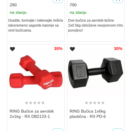
290
790
na stanju
na stanju
Gradite, tonirajte i isklesajte mišiće
Dve bučice za aerobik težine
istovremeno sagorite kalorije sa
2x0.5kg obložene neoprenom.Vrlo
vinil bučicama.
povoljno!
30%
30%
★
★
★
★
★
★
★
★
★
★
RING Bučice za aerobik
RING Bučica 1x6kg
2x1kg - RX DB2133-1
plastična - RX PD-6