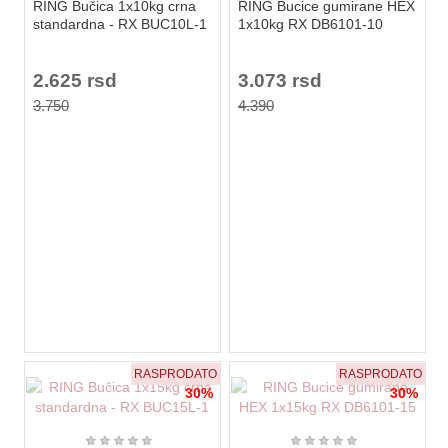
RING Bučica 1x10kg crna
RING Bucice gumirane HEX
standardna - RX BUC10L-1
1x10kg RX DB6101-10
2.625 rsd
3.073 rsd
3.750
4.390
RASPRODATO
RASPRODATO
30%
30%
★
★
★
★
★
★
★
★
★
★