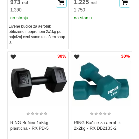
973
1.225
rsd
rsd
1.390
1.750
na stanju
na stanju
Livene bučice za aerobik
obložene neoprenom 2x1kg po
najnižoj ceni samo u našem shop-
u.
30%
30%
★
★
★
★
★
★
★
★
★
★
RING Bučica 1x5kg
RING Bučice za aerobik
plastična - RX PD-5
2x2kg - RX DB2133-2