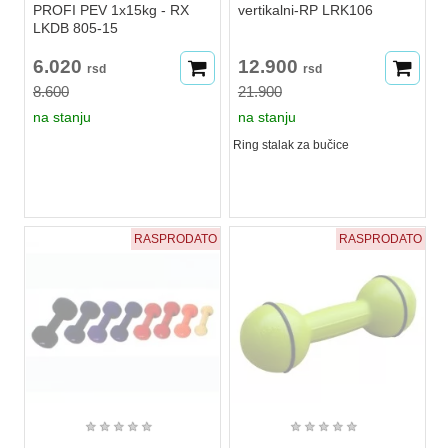
PROFI PEV 1x15kg - RX
vertikalni-RP LRK106
LKDB 805-15
6.020
12.900
rsd
rsd
8.600
21.900
na stanju
na stanju
Ring stalak za bučice
RASPRODATO
RASPRODATO
★
★
★
★
★
★
★
★
★
★