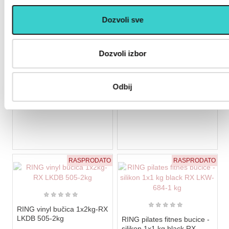
903 rsd
973 rsd
Dozvoli sve
1.290
1.390
Dozvoli izbor
Odbij
RASPRODATO
RASPRODATO
★
★
★
★
★
★
★
★
★
★
RING vinyl bučica 1x2kg-RX
LKDB 505-2kg
RING pilates fitnes bucice -
silikon 1x1 kg black RX