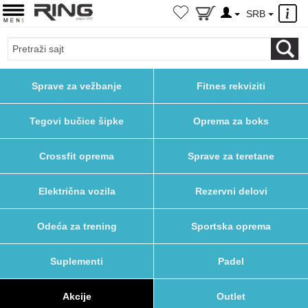
×
SRB
Sprave za vežbanje
Fitnes rekviziti
Tegovi bučice šipke
Oprema za boks
Crossfit oprema
Sprave za teretane
Električna vozila
Rezervni delovi
Odeća za trening
Sportska oprema
Suplementi
Padel
Akcije
Outlet