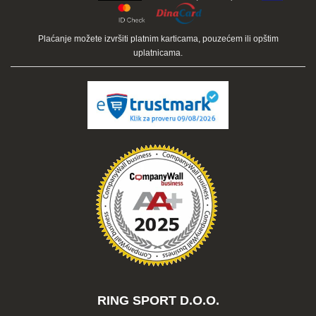
Plaćanje je moguće karticama unapred, a vaša rezervacija se
odmah potvrđuje.
Plaćanje možete izvršiti platnim karticama, pouzećem ili opštim
uplatnicama.
RING SPORT D.O.O.