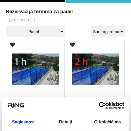
Rezervacija termina za padel
(proizvoda: 2)
Padel...
Sortiraj prema
★
★
★
★
★
★
★
★
★
★
Termin za RING padel 1h
Termin za RING padel 2h
Saglasnost
Detalji
O kolačićima
2.490
3.890
rsd
rsd