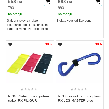
553
693
rsd
rsd
790
990
na stanju
na stanju
Slajder diskovi za lakse
Blok za yogu od EVA pene.
pokretanje nogu i ruku prilikom
parternih vezbi. Porucite online
30%
30%
★
★
★
★
★
★
★
★
★
★
RING Pilates fitnes gurtne-
RING rekvizit za noge plavi-
trake- RX PIL GUR
RX LEG MASTER-blue