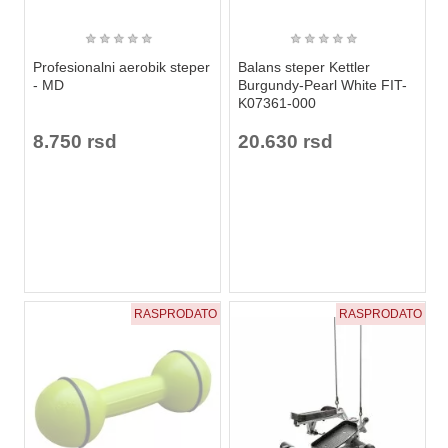
★
★
★
★
★
★
★
★
★
★
Profesionalni aerobik steper
Balans steper Kettler
- MD
Burgundy-Pearl White FIT-
K07361-000
8.750 rsd
20.630 rsd
RASPRODATO
RASPRODATO