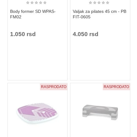
★
★
★
★
★
★
★
★
★
★
Body former SD WPAS-
Valjak za pilates 45 cm - PB
FM02
FIT-0605
1.050 rsd
4.050 rsd
RASPRODATO
RASPRODATO