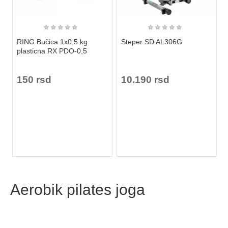
★
★
★
★
★
★
★
★
★
★
RING Bučica 1x0,5 kg
Steper SD AL306G
plasticna RX PDO-0,5
150 rsd
10.190 rsd
Aerobik pilates joga