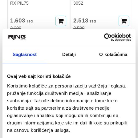
RX PIL75
3052
1.603
2.513
rsd
rsd
2.290
3.590
na stanju
na stanju
Lopta za pilates RX PIL75,
Točak za yogu. Savršen za sve
aerobik, istezanje. Izdržava kilaže
ljubitelje yoge.
Saglasnost
Detalji
O kolačićima
do 160kg. Obim 75cm.
30%
30%
Ovaj veb sajt koristi kolačiće
Koristimo kolačiće za personalizaciju sadržaja i oglasa,
pružanje funkcija društvenih medija i analiziranje
saobraćaja. Takođe delimo informacije o tome kako
koristite sajt sa partnerima za društvene medije,
oglašavanje i analitiku koji mogu da ih kombinuju sa
drugim informacijama koje ste im dali ili koje su prikupili
na osnovu korišćenja usluga.
★
★
★
★
★
★
★
★
★
★