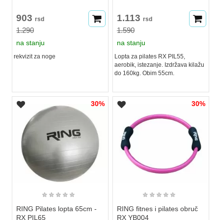
903
1.113
rsd
rsd
1.290
1.590
na stanju
na stanju
rekvizit za noge
Lopta za pilates RX PIL55,
aerobik, istezanje. Izdržava kilažu
do 160kg. Obim 55cm.
30%
30%
★
★
★
★
★
★
★
★
★
★
RING Pilates lopta 65cm -
RING fitnes i pilates obruč
RX PIL65
RX YB004