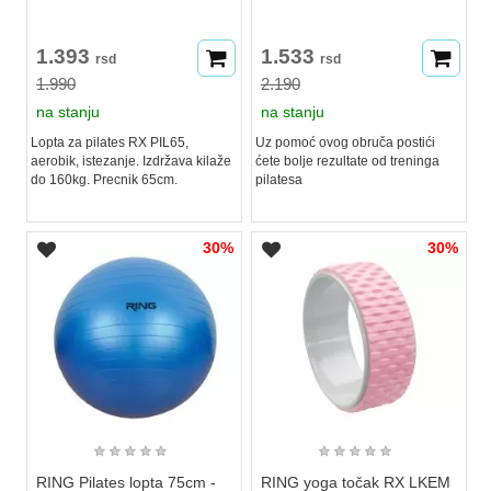
1.393
1.533
rsd
rsd
1.990
2.190
na stanju
na stanju
Lopta za pilates RX PIL65,
Uz pomoć ovog obruča postići
aerobik, istezanje. Izdržava kilaže
ćete bolje rezultate od treninga
do 160kg. Precnik 65cm.
pilatesa
30%
30%
★
★
★
★
★
★
★
★
★
★
RING Pilates lopta 75cm -
RING yoga točak RX LKEM