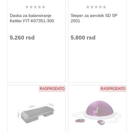
★
★
★
★
★
★
★
★
★
★
Daska za balansiranje
Steper za aerobik SD SP
Kettler FIT-K07351-300
2001
5.260 rsd
5.800 rsd
RASPRODATO
RASPRODATO