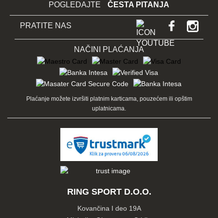
POGLEDAJTE
ČESTA PITANJA
PRATITE NAS
NAČINI PLAĆANJA
Plaćanje možete izvršiti platnim karticama, pouzećem ili opštim
uplatnicama.
RING SPORT D.O.O.
Kovančina I deo 19A