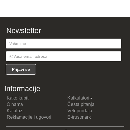
Newsletter
Informacije
Kako kupiti
Kalkulatori
O nama
Česta pitanja
Katalozi
Veleprodaja
Reklamacije i ugovori
E-trustmark