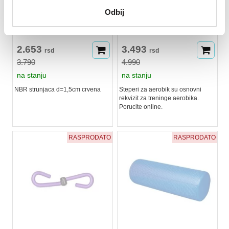
RING Strunjača debljine
RING Steper za aerobik RX
Odbij
1.5cm RX EM3021 red
SP 2001
2.653
3.493
rsd
rsd
3.790
4.990
na stanju
na stanju
NBR strunjaca d=1,5cm crvena
Steperi za aerobik su osnovni
rekvizit za treninge aerobika.
Porucite online.
RASPRODATO
RASPRODATO