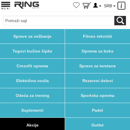
×
SRB
Sprave za vežbanje
Fitnes rekviziti
Tegovi bučice šipke
Oprema za boks
Crossfit oprema
Sprave za teretane
Električna vozila
Rezervni delovi
Odeća za trening
Sportska oprema
Suplementi
Padel
Akcije
Outlet