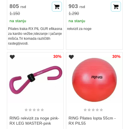
805
903
rsd
rsd
1.150
1.290
na stanju
na stanju
Pilates traka-RX PIL GUR efikasna
rekvizit za noge
za kardio vežbe,istezanje i jačanje
mišića.Tri komada različitih
rastegljivosti.
30%
30%
★
★
★
★
★
★
★
★
★
★
RING rekvizit za noge pink-
RING Pilates lopta 55cm -
RX LEG MASTER-pink
RX PIL55