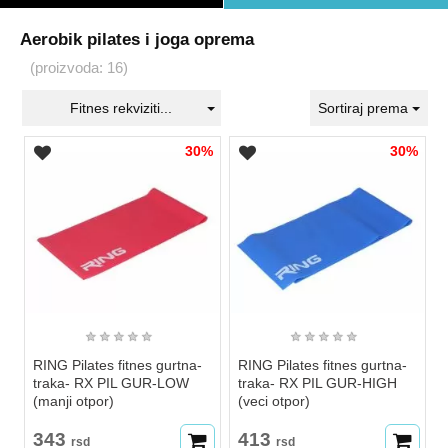
Aerobik pilates i joga oprema
(proizvoda: 16)
Fitnes rekviziti...
Sortiraj prema
30%
30%
★
★
★
★
★
★
★
★
★
★
RING Pilates fitnes gurtna-
RING Pilates fitnes gurtna-
traka- RX PIL GUR-LOW
traka- RX PIL GUR-HIGH
(manji otpor)
(veci otpor)
343
413
rsd
rsd