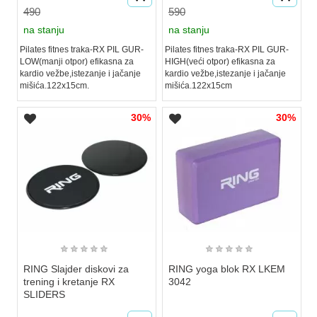
490
590
na stanju
na stanju
Pilates fitnes traka-RX PIL GUR-
Pilates fitnes traka-RX PIL GUR-
LOW(manji otpor) efikasna za
HIGH(veći otpor) efikasna za
kardio vežbe,istezanje i jačanje
kardio vežbe,istezanje i jačanje
mišića.122x15cm.
mišića.122x15cm
30%
30%
★
★
★
★
★
★
★
★
★
★
RING Slajder diskovi za
RING yoga blok RX LKEM
trening i kretanje RX
3042
SLIDERS