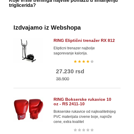
Koje vrste treninga najviše pomažu u smanjenju
triglicerida?
Izdvajamo iz Webshopa
RING Eliptični trenažer RX 812
Elipticni trenazer najbolje
sagorevanje kalorija.
★
★
★
★
★
27.230 rsd
38.900
RING Bokserske rukavice 10
oz - RS 2411-10
Bokserske rukavice od najkvalitetnijeg
PVC materijala crvene boje, najniže
cene, extra kvalitet
★
★
★
★
★