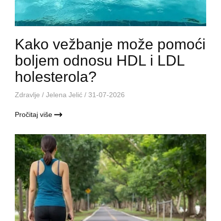
Kako vežbanje može pomoći
boljem odnosu HDL i LDL
holesterola?
Zdravlje
/
Jelena Jelić
/ 31-07-2026
Pročitaj više