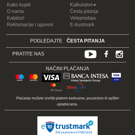
Kako kupiti
Kalkulatori
O nama
Česta pitanja
Katalozi
Veleprodaja
Reklamacije i ugovori
E-trustmark
POGLEDAJTE
ČESTA PITANJA
PRATITE NAS
NAČINI PLAĆANJA
Plaćanje možete izvršiti platnim karticama, pouzećem ili opštim
uplatnicama.