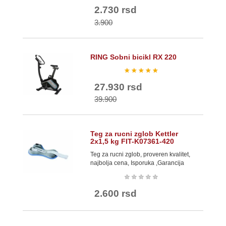
2.730 rsd
3.900
RING Sobni bicikl RX 220
★
★
★
★
★
27.930 rsd
39.900
Teg za rucni zglob Kettler
2x1,5 kg FIT-K07361-420
Teg za rucni zglob, proveren kvalitet,
najbolja cena, Isporuka ,Garancija
★
★
★
★
★
2.600 rsd