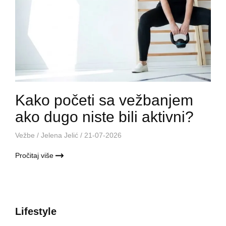
Kako početi sa vežbanjem
ako dugo niste bili aktivni?
Vežbe
/
Jelena Jelić
/ 21-07-2026
Pročitaj više
Lifestyle