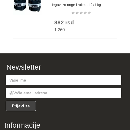
tegovi za noge i ruke od 2x1 kg
★
★
★
★
★
882 rsd
1.260
Newsletter
Informacije