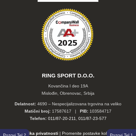
RING SPORT D.O.O.
Kovančina I deo 19A
Mislođin, Obrenovac, Srbija
Delatnost:
4690 – Nespecijalizovana trgovina na veliko
Matični broj:
17587617 |
PIB:
103584717
Telefon:
011/87-20-211
,
011/87-23-577
Politika privatnosti
|
Promenite postavke kolačića
Pozovi Tel 2
Pozovi Tel 1