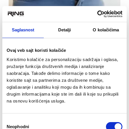
Saglasnost
Detalji
O kolačićima
Intolerancija na hranu - simptomi, uzroci i kako se
razlikuje od alergije
Ovaj veb sajt koristi kolačiće
Koristimo kolačiće za personalizaciju sadržaja i oglasa,
pružanje funkcija društvenih medija i analiziranje
saobraćaja. Takođe delimo informacije o tome kako
koristite sajt sa partnerima za društvene medije,
oglašavanje i analitiku koji mogu da ih kombinuju sa
drugim informacijama koje ste im dali ili koje su prikupili
na osnovu korišćenja usluga.
Избор
Neophodni
сагласности