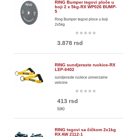
RING Bumper tegovi ploče u
boji 2 x 5kg-RX WP026 BUMP-
5
Ring Bumper tegovi ploce u boji
2x5kg
★
★
★
★
★
3.878 rsd
RING sundjeraste ruckice-RX
LEP-6402
sundjeraste ruckice univerzalne
velicine
★
★
★
★
★
413 rsd
590
RING tegovi sa čičkom 2x1kg
RX AW 2112-1