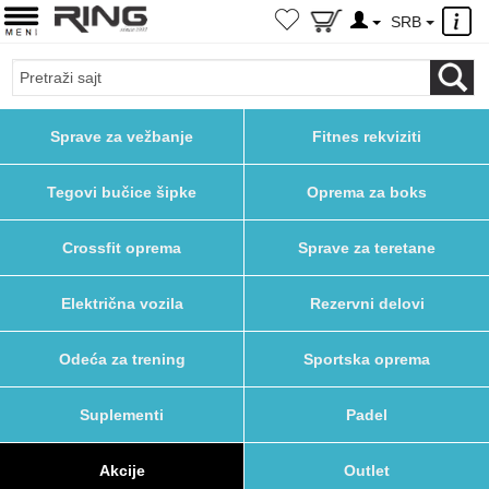
×
SRB
Sprave za vežbanje
Fitnes rekviziti
Tegovi bučice šipke
Oprema za boks
Crossfit oprema
Sprave za teretane
Električna vozila
Rezervni delovi
Odeća za trening
Sportska oprema
Suplementi
Padel
Akcije
Outlet