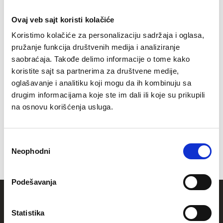
258.900
Ovaj veb sajt koristi kolačiće
Koristimo kolačiće za personalizaciju sadržaja i oglasa,
pružanje funkcija društvenih medija i analiziranje
saobraćaja. Takođe delimo informacije o tome kako
koristite sajt sa partnerima za društvene medije,
oglašavanje i analitiku koji mogu da ih kombinuju sa
drugim informacijama koje ste im dali ili koje su prikupili
Sprave, Profesionalne sprave,
na osnovu korišćenja usluga.
Smit mašina
Profesionalna RING Smit mašina za
teretane
, fitnes centre,
Избор
komercijalne prostore...
Neophodni
сагласности
izgradjena od kvalitetnog, čvrstog čelika, vrhunke konstrukcije i
Vidi ceo tekst
dizajna.
Podešavanja
Najbolji odnos
cena-kvalitet-dizajn
.
Newsletter
Vežbajte lako i efikasno uz našu RING
Smit mašinu
.
Statistika
Smit mašina za vežbanje je popularna fitness sprava koja se