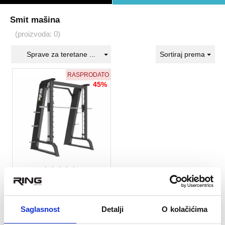
Smit mašina
(proizvoda: 0)
Sprave za teretane ...
Sortiraj prema
RASPRODATO
45%
★
★
★
★
★
RING Smit mašina-RP
LD63
Saglasnost
Detalji
O kolačićima
142.395 rsd