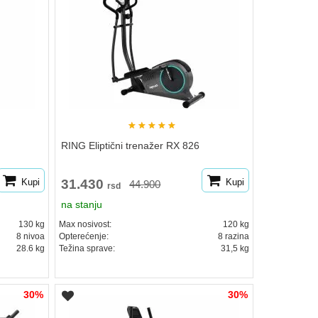
★
★
★
★
★
RING Eliptični trenažer RX 826
Kupi
31.430
Kupi
44.900
rsd
na stanju
130 kg
Max nosivost:
120 kg
8 nivoa
Opterećenje:
8 razina
28.6 kg
Težina sprave:
31,5 kg
30%
30%