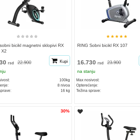
★
★
★
★
★
★
★
★
★
★
obni bicikl magnetni sklopivi RX
RING Sobni bicikl RX 107
e X2
030
Kupi
16.730
22.900
23.900
rsd
rsd
nju
na stanju
ivost:
100kg
Max nosivost:
enje:
8 nivoa
Opterećenje:
sprave:
16 kg
Težina sprave:
30%