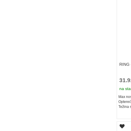
RING e
31.
na sta
Max nos
Optereć
Težina 