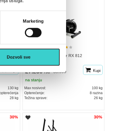
enja usluga.
Marketing
★
★
★
★
★
 230
RING Eliptični trenažer RX 812
Dozvoli sve
Kupi
27.230
Kupi
38.900
rsd
na stanju
130 kg
Max nosivost:
100 kg
 opterećenja
Opterećenje:
8 razina
28 kg
Težina sprave:
26 kg
30%
30%