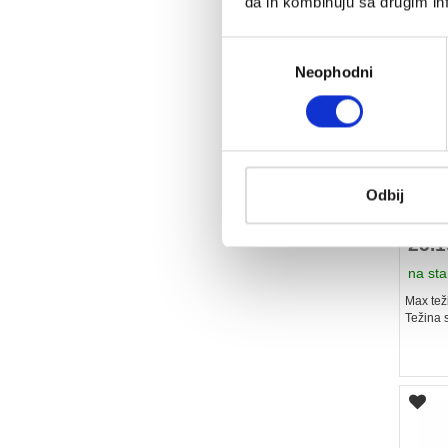
da ih kombinuju sa drugim inf
Избор
Neophodni
сагласности
RING U
Odbij
vežba
25.
na sta
Max teži
Težina 