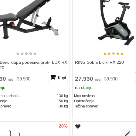
★
★
★
★
★
★
★
★
★
★
Benc klupa podesiva profi- LUX RX
RING Sobni bicikl RX 220
20
930
Kupi
27.930
39.900
39.900
rsd
rsd
nju
na stanju
na korisnika:
130 kg
Max nosivost:
enje:
150 kg
Opterećenje:
sprave:
30 kg
Težina sprave:
20%