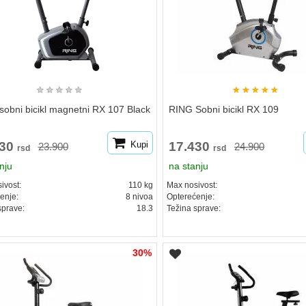
★
★
★
★
★
★
★
★
★
★
obni bicikl magnetni RX 107 Black
RING Sobni bicikl RX 109
730
Kupi
17.430
23.900
24.900
rsd
rsd
nju
na stanju
ivost:
110 kg
Max nosivost:
enje:
8 nivoa
Opterećenje:
sprave:
18.3
Težina sprave:
30%