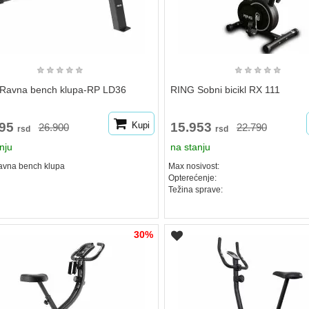
★
★
★
★
★
★
★
★
★
★
Ravna bench klupa-RP LD36
RING Sobni bicikl RX 111
795
Kupi
15.953
26.900
22.790
rsd
rsd
nju
na stanju
vna bench klupa
Max nosivost:
Opterećenje:
Težina sprave:
30%