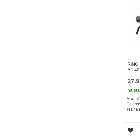
RING 
AF 40
27.
na sta
Max teži
Optereć
Težina 