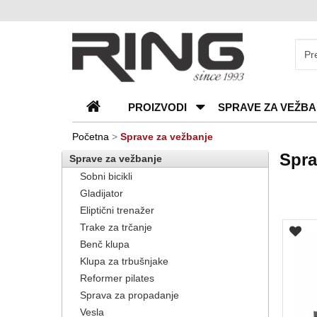
O
nama
Katalozi
PROIZVODI
SPRAVE ZA VEŽBA
Kontakt
Blog
Početna
>
Sprave za vežbanje
Spra
Sprave za vežbanje
Česta
Sobni bicikli
pitanja
Gladijator
Eliptični trenažer
Trake za trčanje
Benč klupa
Klupa za trbušnjake
Reformer pilates
Sprava za propadanje
Vesla