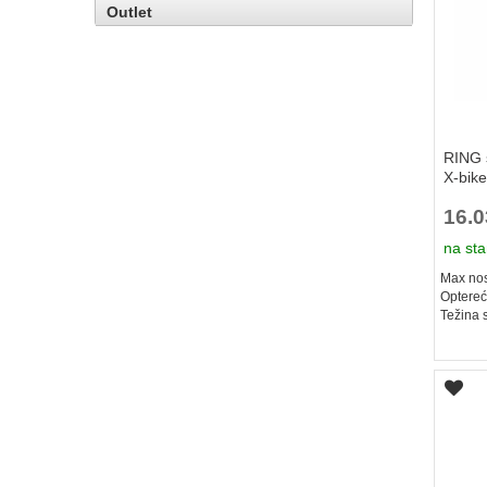
Outlet
RING s
X-bik
16.
na sta
Max nos
Optereć
Težina 