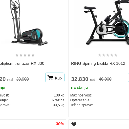
★
★
★
★
★
★
★
★
★
★
lipticni trenazer RX 830
RING Spining bicikla RX 1012
920
Kupi
32.830
39.900
46.900
rsd
rsd
nju
na stanju
ivost:
130 kg
Max nosivost:
enje:
16 razina
Opterećenje:
sprave:
33,5 kg
Težina sprave:
30%