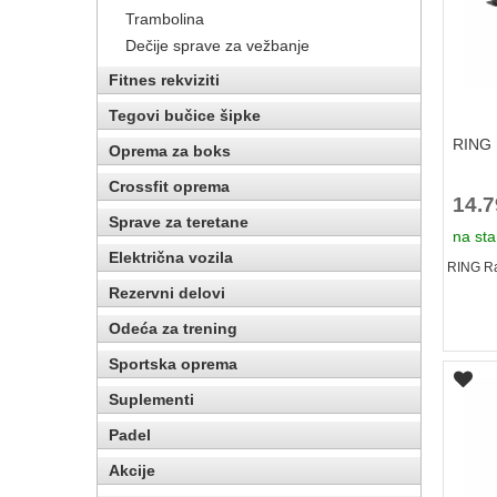
Trambolina
Dečije sprave za vežbanje
Fitnes rekviziti
Tegovi bučice šipke
RING 
Oprema za boks
Crossfit oprema
14.
Sprave za teretane
na sta
Električna vozila
RING Ra
Rezervni delovi
Odeća za trening
Sportska oprema
Suplementi
Padel
Akcije