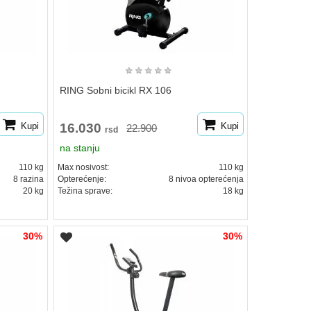
★
★
★
★
★
RING Sobni bicikl RX 106
Kupi
16.030
Kupi
22.900
rsd
na stanju
110 kg
Max nosivost:
110 kg
8 razina
Opterećenje:
8 nivoa opterećenja
20 kg
Težina sprave:
18 kg
30%
30%