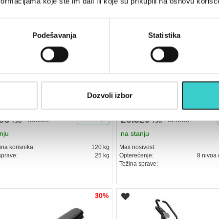
ormacijama koje ste im dali ili koje su prikupili na osnovu korišć
Podešavanja
Statistika
★
★
★
★
★
★
★
★
★
★
niverzalna fitnes sprava za
RING sobni bicikl magnetni RX
Dozvoli izbor
nje - RX UNIV
193
Kupi
26.320
35.990
32.900
rsd
rsd
nju
na stanju
na korisnika:
120 kg
Max nosivost:
sprave:
25 kg
Opterećenje:
8 nivoa
Težina sprave:
30%