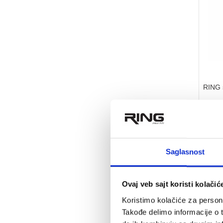
RING s
21.
na sta
Max nos
Optereć
Saglasnost
Težina 
Ovaj veb sajt koristi kolačić
Koristimo kolačiće za persona
Takođe delimo informacije o t