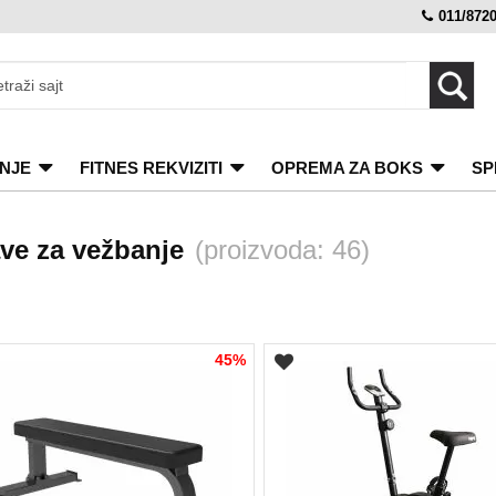
011/872
NJE
FITNES REKVIZITI
OPREMA ZA BOKS
SP
ve za vežbanje
(proizvoda: 46)
45%