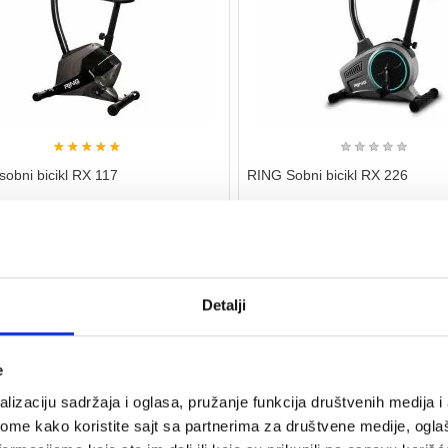
★
★
★
★
★
★
★
★
★
★
obni bicikl RX 117
RING Sobni bicikl RX 226
973
Kupi
24.850
31.390
35.500
rsd
rsd
nju
na stanju
ivost:
120 kg
Max nosivost:
enje:
8 nivoa
Opterećenje:
8 razina
Detalji
sprave:
22.4 kg
Težina sprave:
e
30%
lizaciju sadržaja i oglasa, pružanje funkcija društvenih medija i 
ome kako koristite sajt sa partnerima za društvene medije, oglaš