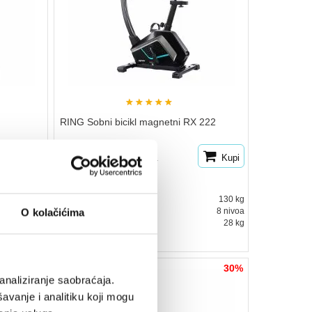
★
★
★
★
★
RING Sobni bicikl magnetni RX 222
Kupi
24.913
Kupi
35.590
rsd
na stanju
125 kg
Max nosivost:
130 kg
 opterećenja
Opterećenje:
8 nivoa
O kolačićima
24 kg
Težina sprave:
28 kg
20%
30%
analiziranje saobraćaja.
avanje i analitiku koji mogu