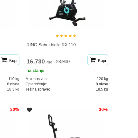
★
★
★
★
★
RING Sobni bicikl RX 110
Kupi
16.730
Kupi
23.900
rsd
na stanju
110 kg
Max nosivost:
120 kg
8 nivoa
Opterećenje:
8 nivoa
18.3 kg
Težina sprave:
18.5 kg
30%
30%