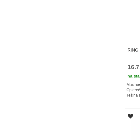
RING s
16.
na sta
Max nos
Optereć
Težina 