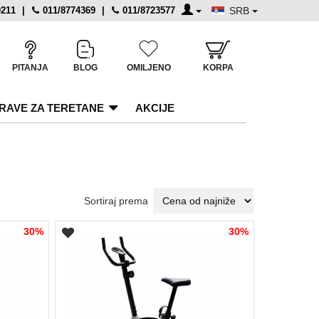
0211
|
011/8774369
|
011/8723577
SRB
PITANJA
BLOG
OMILJENO
KORPA
RAVE ZA TERETANE
AKCIJE
Sortiraj prema
30%
30%