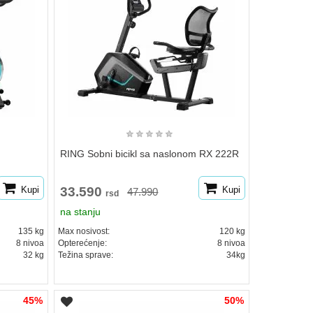
★
★
★
★
★
RING Sobni bicikl sa naslonom RX 222R
Kupi
33.590
Kupi
47.990
rsd
na stanju
135 kg
Max nosivost:
120 kg
8 nivoa
Opterećenje:
8 nivoa
32 kg
Težina sprave:
34kg
45%
50%