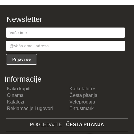
Sastav: 95% pamuk, 5% elastin
Napomena: Prilikom poručivanja OBAVEZNO navesti željenu
veličinu i boju!
Newsletter
Informacije
Kako kupiti
Kalkulatori
O nama
Česta pitanja
Katalozi
Veleprodaja
Reklamacije i ugovori
E-trustmark
POGLEDAJTE
ČESTA PITANJA