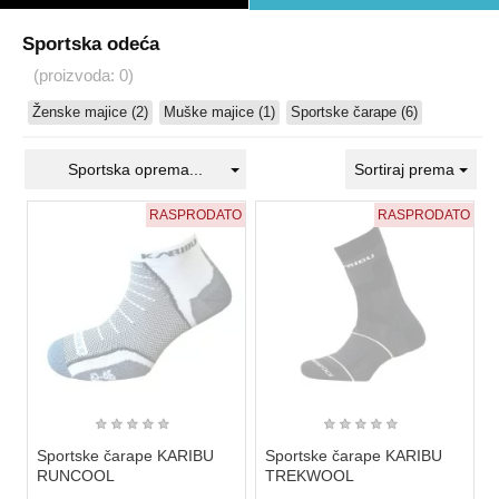
Sportska odeća
(proizvoda: 0)
Ženske majice (2)
Muške majice (1)
Sportske čarape (6)
Sportska oprema...
Sortiraj prema
RASPRODATO
RASPRODATO
★
★
★
★
★
★
★
★
★
★
Sportske čarape KARIBU
Sportske čarape KARIBU
RUNCOOL
TREKWOOL