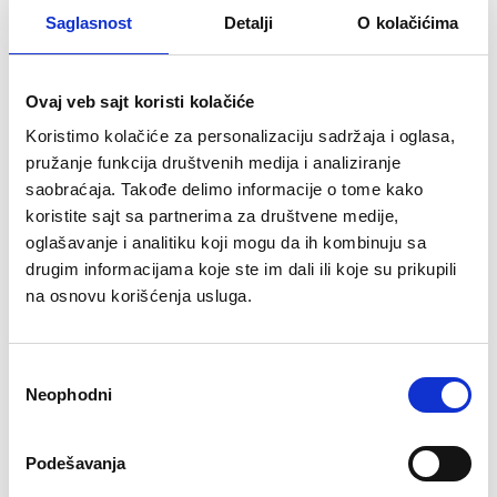
TREKWOOL 2L
SD BB-862-C
Saglasnost
Detalji
O kolačićima
2.190 rsd
3.190 rsd
Ovaj veb sajt koristi kolačiće
Koristimo kolačiće za personalizaciju sadržaja i oglasa,
pružanje funkcija društvenih medija i analiziranje
saobraćaja. Takođe delimo informacije o tome kako
koristite sajt sa partnerima za društvene medije,
oglašavanje i analitiku koji mogu da ih kombinuju sa
RASPRODATO
RASPRODATO
drugim informacijama koje ste im dali ili koje su prikupili
na osnovu korišćenja usluga.
Избор
Neophodni
сагласности
Podešavanja
★
★
★
★
★
★
★
★
★
★