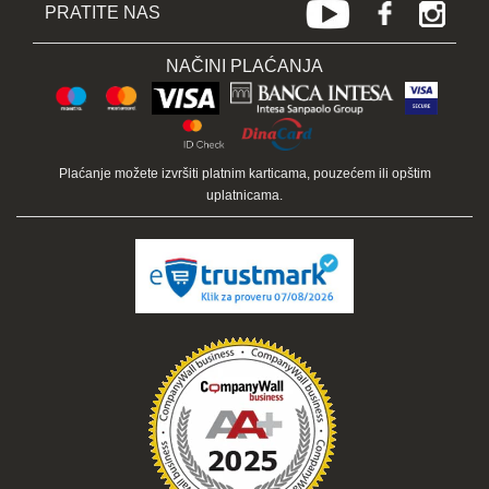
PRATITE NAS
NAČINI PLAĆANJA
Plaćanje možete izvršiti platnim karticama, pouzećem ili opštim
uplatnicama.