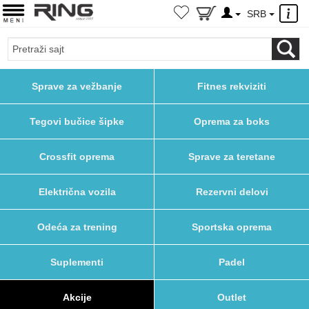
×
SRB
Sprave za vežbanje
Fitnes rekviziti
Tegovi bučice šipke
Oprema za boks
Crossfit oprema
Sprave za teretane
Električna vozila
Rezervni delovi
Odeća za trening
Sportska oprema
Suplementi
Padel
Akcije
Outlet