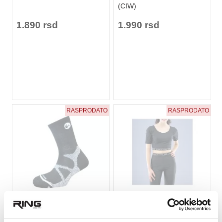
(CIW)
1.890 rsd
1.990 rsd
RASPRODATO
RASPRODATO
★
★
★
★
★
★
★
★
★
★
Sportske čarape KARIBU
Zenska majica za trening