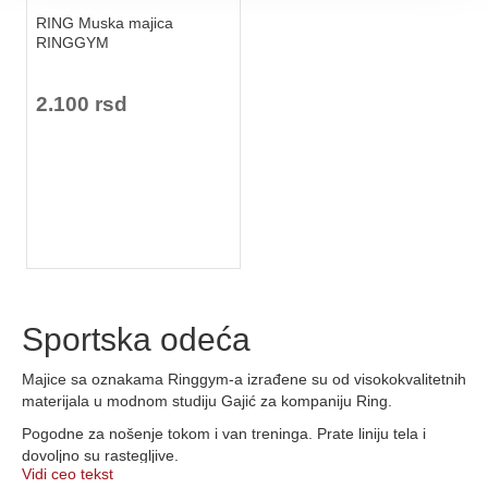
RING Muska majica
RINGGYM
2.100 rsd
Sportska odeća
Majice sa oznakama Ringgym-a izrađene su od visokokvalitetnih
materijala u modnom studiju Gajić za kompaniju Ring.
Pogodne za nošenje tokom i van treninga. Prate liniju tela i
dovoljno su rastegljive.
Vidi ceo tekst