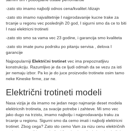
-zato sto imamo najbolji odnos cena/kvalitet /dizajn
-zato sto imamo najvalitetnije I najprodavanije kucne trake za
trcanje u regonu vec poslednjih 20 god, I sigurni smo da ce to biti
I nasi elektricni trotineti
-zato sto smo sa vama vec 23 godine, i garancija smo kvaliteta
-zato sto imate punu podrsku po pitanju servisa , delova I
garancije
Najpopularniji
Elektri
č
ni trotinet
vec ima prepoznatljivu
konstrukciju. Razumljivo je da ce ljudi odmah da se vezu za isti
jer nemaju izbor. Pa ko je do juce proizvodio trotinete osim tamo
neke Kineske firme, zar ne.
Električni trotineti modeli
Nasa vizija je da imamo ne jedan nego najmanje deset modela
elektricnih trotineta, za svacije potrebe i zahteve. Mi smo vec
jako dugo na trzistu, imamo najbolju i najprodavaniju traku za
trcanje u regionu. Sigurni smo da cemo imati i najbolji elektricni
trotinet. Zbog cega? Zato sto cemo Vam za nizu cenu električnih