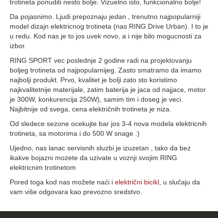
trotineta ponuditi nesto bolje. Vizuelno isto, funkcionalno bolje!
Da pojasnimo. Ljudi prepoznaju jedan , trenutno najpopularniji
model dizajn elektricnog trotineta (nas RING Drive Urban). I to je
u redu. Kod nas je to jos uvek novo, a i nije bilo mogucnosti za
izbor.
RING SPORT vec poslednje 2 godine radi na projektovanju
boljeg trotineta od najpopularnijeg. Zasto smatramo da imamo
najbolji produkt. Prvo, kvalitet je bolji zato sto koristimo
najkvalitetnije materijale, zatim baterija je jaca od najjace, motor
je 300W, konkurencija 250W), samim tim i doseg je veci.
Najbitnije od svega, cena električnih trotineta je niza.
Od sledece sezone ocekujte bar jos 3-4 nova modela elektricnih
trotineta, sa motorima i do 500 W snage :)
Ujedno, nas lanac servisnih sluzbi je izuzetan , tako da bez
ikakve bojazni mozete da uzivate u voznji svojim RING
elektricnim trotinetom
Pored toga kod nas možete naći i
električni bicikl
, u slučaju da
vam više odgovara kao prevozno sredstvo.