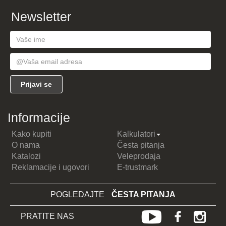
Newsletter
Informacije
Kako kupiti
Kalkulatori
O nama
Česta pitanja
Katalozi
Veleprodaja
Reklamacije i ugovori
E-trustmark
POGLEDAJTE
ČESTA PITANJA
PRATITE NAS