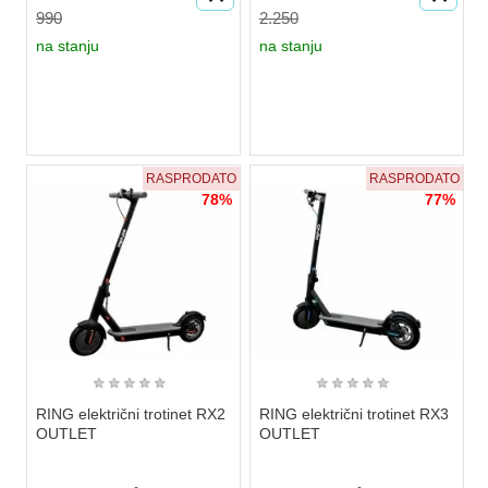
990
2.250
na stanju
na stanju
RASPRODATO
RASPRODATO
78%
77%
★
★
★
★
★
★
★
★
★
★
RING električni trotinet RX2
RING električni trotinet RX3
OUTLET
OUTLET