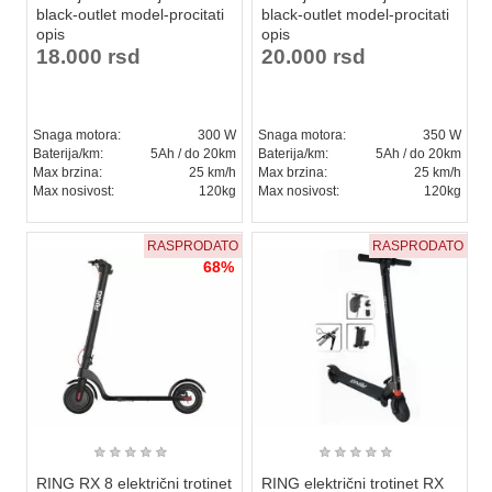
black-outlet model-procitati
black-outlet model-procitati
opis
opis
18.000 rsd
20.000 rsd
Snaga motora:
300 W
Snaga motora:
350 W
Baterija/km:
5Ah / do 20km
Baterija/km:
5Ah / do 20km
Max brzina:
25 km/h
Max brzina:
25 km/h
Max nosivost:
120kg
Max nosivost:
120kg
RASPRODATO
RASPRODATO
68%
★
★
★
★
★
★
★
★
★
★
RING RX 8 električni trotinet
RING električni trotinet RX