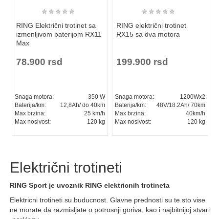
★
★
★
★
★
★
★
★
★
★
RING Električni trotinet sa
RING električni trotinet
izmenljivom baterijom RX11
RX15 sa dva motora
Max
78.900 rsd
199.900 rsd
Snaga motora:
350 W
Snaga motora:
1200Wx2
Baterija/km:
12,8Ah/ do 40km
Baterija/km:
48V/18.2Ah/ 70km
Max brzina:
25 km/h
Max brzina:
40km/h
Max nosivost:
120 kg
Max nosivost:
120 kg
Električni trotineti
RING Sport je uvoznik RING elektricnih trotineta
Elektricni trotineti su buducnost. Glavne prednosti su te sto vise
ne morate da razmisljate o potrosnji goriva, kao i najbitnijoj stvari