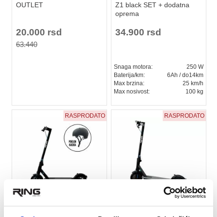
OUTLET
Z1 black SET + dodatna
oprema
20.000 rsd
34.900 rsd
63.440
Snaga motora:
250 W
Baterija/km:
6Ah / do14km
Max brzina:
25 km/h
Max nosivost:
100 kg
RASPRODATO
RASPRODATO
★
★
★
★
★
★
★
★
★
★