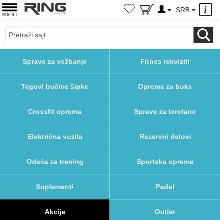
×
SRB
Sprave za vežbanje
Fitnes rekviziti
Tegovi bučice šipke
Oprema za boks
Crossfit oprema
Sprave za teretane
Električna vozila
Rezervni delovi
Odeća za trening
Sportska oprema
Suplementi
Padel
Akcije
Outlet