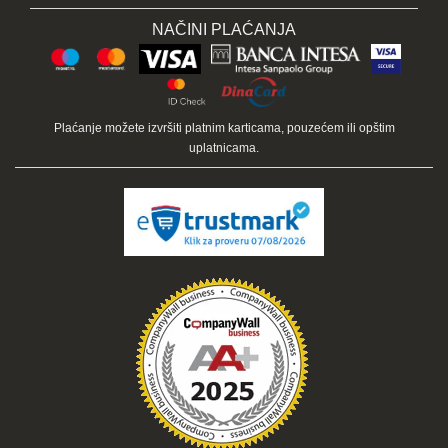
NAČINI PLAĆANJA
Plaćanje možete izvršiti platnim karticama, pouzećem ili opštim
uplatnicama.