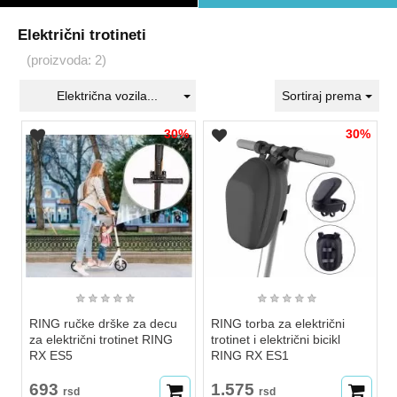
Električni trotineti
(proizvoda: 2)
Električna vozila...
Sortiraj prema
30%
30%
★
★
★
★
★
★
★
★
★
★
RING ručke drške za decu
RING torba za električni
za električni trotinet RING
trotinet i električni bicikl
RX ES5
RING RX ES1
693
1.575
rsd
rsd