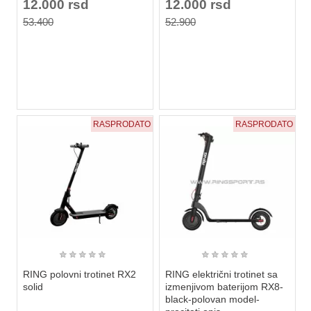
12.000 rsd
12.000 rsd
53.400
52.900
RASPRODATO
RASPRODATO
★
★
★
★
★
★
★
★
★
★
RING polovni trotinet RX2
RING električni trotinet sa
solid
izmenjivom baterijom RX8-
black-polovan model-