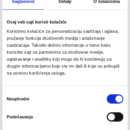
Saglasnost
Detalji
O kolačićima
RING električni trotinet RX1
RING električni trotinet RX1
black
black OUTLET
Ovaj veb sajt koristi kolačiće
34.900 rsd
34.900 rsd
Koristimo kolačiće za personalizaciju sadržaja i oglasa,
pružanje funkcija društvenih medija i analiziranje
Snaga motora:
300 W
saobraćaja. Takođe delimo informacije o tome kako
Baterija/km:
4,4Ah/ do15km
koristite sajt sa partnerima za društvene medije,
Max brzina:
25 km/h
oglašavanje i analitiku koji mogu da ih kombinuju sa
Max nosivost:
110 kg
drugim informacijama koje ste im dali ili koje su prikupili
na osnovu korišćenja usluga.
RASPRODATO
RASPRODATO
Избор
Neophodni
сагласности
Podešavanja
★
★
★
★
★
★
★
★
★
★