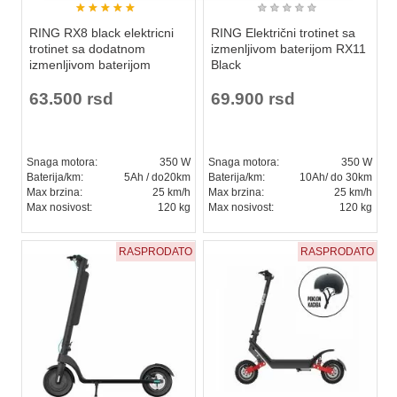
★
★
★
★
★
★
★
★
★
★
RING RX8 black elektricni
RING Električni trotinet sa
trotinet sa dodatnom
izmenljivom baterijom RX11
izmenljivom baterijom
Black
63.500 rsd
69.900 rsd
Snaga motora:
350 W
Snaga motora:
350 W
Baterija/km:
5Ah / do20km
Baterija/km:
10Ah/ do 30km
Max brzina:
25 km/h
Max brzina:
25 km/h
Max nosivost:
120 kg
Max nosivost:
120 kg
RASPRODATO
RASPRODATO