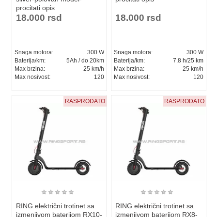
procitati opis
18.000 rsd
18.000 rsd
Snaga motora:
300 W
Snaga motora:
300 W
Baterija/km:
5Ah / do 20km
Baterija/km:
7.8 h/25 km
Max brzina:
25 km/h
Max brzina:
25 km/h
Max nosivost:
120
Max nosivost:
120
RASPRODATO
RASPRODATO
★
★
★
★
★
★
★
★
★
★
RING električni trotinet sa
RING električni trotinet sa
izmenjivom baterijom RX10-
izmenjivom baterijom RX8-