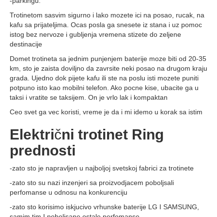
-parkingu.
Trotinetom sasvim sigurno i lako mozete ici na posao, rucak, na
kafu sa prijateljima. Ocas posla ga snesete iz stana i uz pomoc
istog bez nervoze i gubljenja vremena stizete do zeljene
destinacije
Domet trotineta sa jednim punjenjem baterije moze biti od 20-35
km, sto je zaista doviljno da zavrsite neki posao na drugom kraju
grada. Ujedno dok pijete kafu ili ste na poslu isti mozete puniti
potpuno isto kao mobilni telefon. Ako pocne kise, ubacite ga u
taksi i vratite se taksijem. On je vrlo lak i kompaktan
Ceo svet ga vec koristi, vreme je da i mi idemo u korak sa istim
Elektri
č
ni trotinet Ring
prednosti
-zato sto je napravljen u najboljoj svetskoj fabrici za trotinete
-zato sto su nazi inzenjeri sa proizvodjacem poboljsali
perfomanse u odnosu na konkurenciju
-zato sto korisimo iskjucivo vrhunske baterije LG I SAMSUNG,
samim tim I poboljsane ostale perfomanse