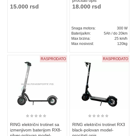
procitati opis
15.000 rsd
18.000 rsd
Snaga motora:
300 W
Baterija/km:
5Ah / do 20km
Max brzina:
25 km/h
Max nosivost:
120kg
RASPRODATO
RASPRODATO
★
★
★
★
★
★
★
★
★
★
RING električni trotinet sa
RING električni trotinet RX3
izmenjivom baterijom RX8-
black-polovan model-
silver-polovan model-
procitati opis