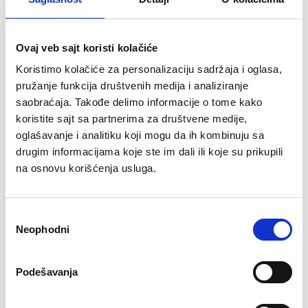
8
8
149.000 rsd
152.000 rsd
Ovaj veb sajt koristi kolačiće
Koristimo kolačiće za personalizaciju sadržaja i oglasa,
pružanje funkcija društvenih medija i analiziranje
saobraćaja. Takođe delimo informacije o tome kako
koristite sajt sa partnerima za društvene medije,
RASPRODATO
RASPRODATO
oglašavanje i analitiku koji mogu da ih kombinuju sa
drugim informacijama koje ste im dali ili koje su prikupili
na osnovu korišćenja usluga.
Избор
Neophodni
сагласности
★
★
★
★
★
★
★
★
★
★
Podešavanja
RING DUAL Abductor-
RING Hack squat (mašina
Aductor (2 u 1-mašina za
za čučanj)-RP LD57
abduktor i aduktor)-RP INF-