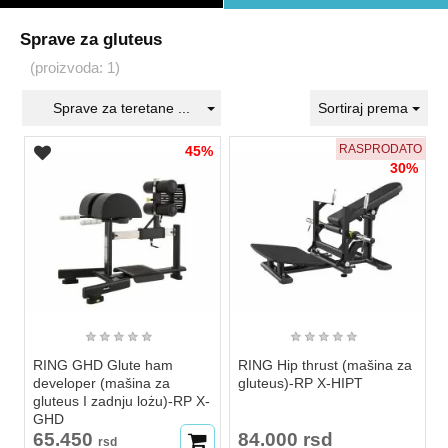
Sprave za gluteus
(proizvoda: 1)
Sprave za teretane ...
Sortiraj prema
RASPRODATO
45%
30%
★
★
★
★
★
★
★
★
★
★
RING GHD Glute ham
RING Hip thrust (mašina za
developer (mašina za
gluteus)-RP X-HIPT
gluteus I zadnju lożu)-RP X-
GHD
65.450
84.000 rsd
rsd