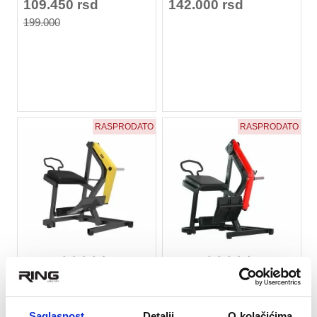
109.450 rsd
142.000 rsd
199.000
RASPRODATO
RASPRODATO
★
★
★
★
★
★
★
★
★
★
RING Rear kick - plate
RING Rear kick - plate
loaded (hamer mašina za
loaded (hamer mašina za
gluteus-šutiranje)-RP PLTH-
gluteus-šutiranje)-RP PLLF-
Saglasnost
Detalji
O kolačićima