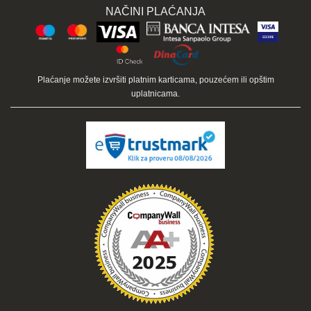
NAČINI PLAĆANJA
Plaćanje možete izvršiti platnim karticama, pouzećem ili opštim
uplatnicama.