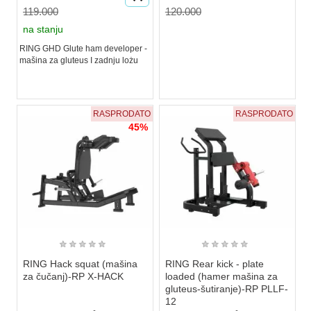
119.000
120.000
na stanju
RING GHD Glute ham developer -
mašina za gluteus I zadnju lożu
RASPRODATO
RASPRODATO
45%
★
★
★
★
★
★
★
★
★
★
RING Hack squat (mašina
RING Rear kick - plate
za čučanj)-RP X-HACK
loaded (hamer mašina za
gluteus-šutiranje)-RP PLLF-
12