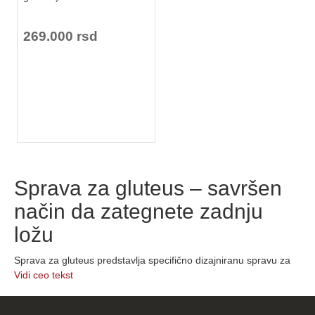
269.000 rsd
Sprava za gluteus – savršen
način da zategnete zadnju
ložu
Sprava za gluteus predstavlja specifično dizajniranu spravu za
vežbanje koja vam omogućava savršeno zatezanje i oblikovanje
Vidi ceo tekst
mišića zadnje lože i gluteusa (mišića zadnjice).
Sprave za gluteus će istrenirati sva tri mišića gluteusa na najbolji