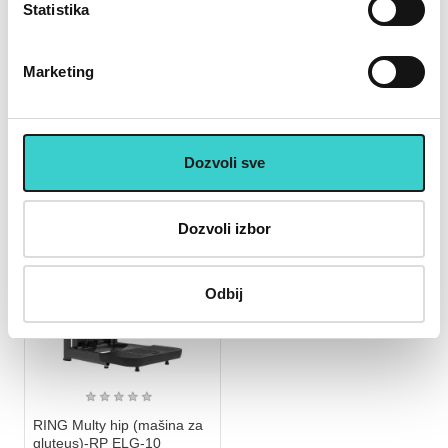
Statistika
22
215.000 rsd
239.000 rsd
Marketing
Dozvoli sve
RASPRODATO
Dozvoli izbor
Odbij
★
★
★
★
★
RING Multy hip (mašina za
gluteus)-RP ELG-10