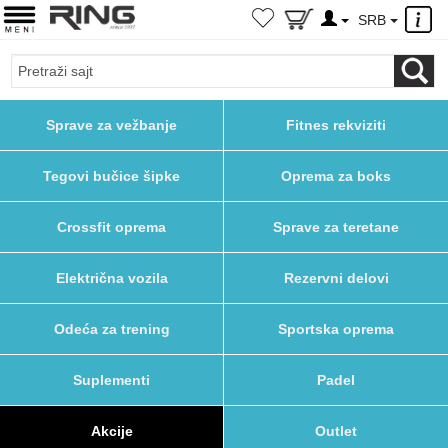
×
SRB
Sprave za vežbanje
Fitnes rekviziti
Tegovi bučice šipke
Oprema za boks
Crossfit oprema
Sprave za teretane
Električna vozila
Rezervni delovi
Odeća za trening
Sportska oprema
Suplementi
Padel
Akcije
Outlet