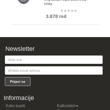
2x5kg
★
★
★
★
★
3.878 rsd
Newsletter
Informacije
Kako kupiti
Kalkulatori