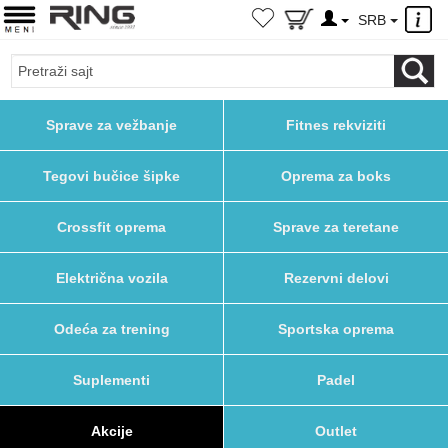
×
SRB
Sprave za vežbanje
Fitnes rekviziti
Tegovi bučice šipke
Oprema za boks
Crossfit oprema
Sprave za teretane
Električna vozila
Rezervni delovi
Odeća za trening
Sportska oprema
Suplementi
Padel
Akcije
Outlet