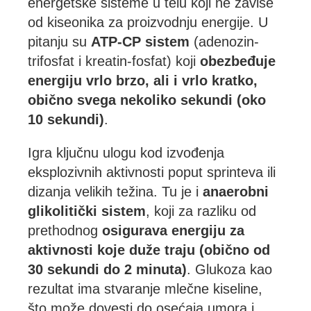
energetske sisteme u telu koji ne zavise
od kiseonika za proizvodnju energije. U
pitanju su
ATP-CP sistem
(adenozin-
trifosfat i kreatin-fosfat) koji
obezbeđuje
energiju vrlo brzo, ali i vrlo kratko,
obično svega nekoliko sekundi (oko
10 sekundi)
.
Igra ključnu ulogu kod izvođenja
eksplozivnih aktivnosti poput sprinteva ili
dizanja velikih težina. Tu je i
anaerobni
glikolitički sistem
, koji za razliku od
prethodnog
osigurava energiju za
aktivnosti koje duže traju (obično od
30 sekundi do 2 minuta)
. Glukoza kao
rezultat ima stvaranje mlečne kiseline,
što može dovesti do osećaja umora i