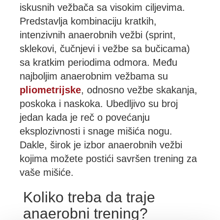
iskusnih vežbača sa visokim ciljevima.
Predstavlja kombinaciju kratkih,
intenzivnih anaerobnih vežbi (sprint,
sklekovi, čučnjevi i vežbe sa bučicama)
sa kratkim periodima odmora. Među
najboljim anaerobnim vežbama su
pliometrijske
, odnosno vežbe skakanja,
poskoka i naskoka. Ubedljivo su broj
jedan kada je reč o povećanju
eksplozivnosti i snage mišića nogu.
Dakle, širok je izbor anaerobnih vežbi
kojima možete postići savršen trening za
vaše mišiće.
Koliko treba da traje
anaerobni trening?