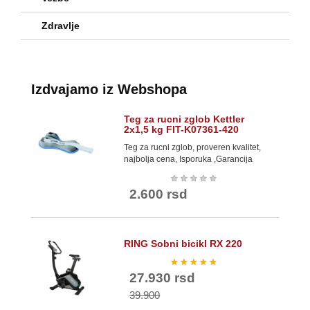
Zdravlje
Izdvajamo iz Webshopa
Teg za rucni zglob Kettler
2x1,5 kg FIT-K07361-420
Teg za rucni zglob, proveren kvalitet,
najbolja cena, Isporuka ,Garancija
★
★
★
★
★
2.600 rsd
RING Sobni bicikl RX 220
★
★
★
★
★
27.930 rsd
39.900