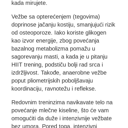
kada mirujete.
Vežbe sa opterećenjem (tegovima)
doprinose jačanju kostiju, smanjujući rizik
od osteoporoze. Iako koriste glikogen
kao izvor energije, zbog povećanja
bazalnog metabolizma pomažu u
sagorevanju masti, a kada je u pitanju
HIIT trening, podstiču bolji rad srca i
izdržljivost. Takođe, anaerobne vežbe
poput pliometrijskih poboljšavaju
koordinaciju, ravnotežu i reflekse.
Redovnim treninzima navikavate telo na
povećanje mlečne kiseline, što će vam
omogućiti da duže i intenzivnije vežbate
bez umora. Pored toga, intenzivni