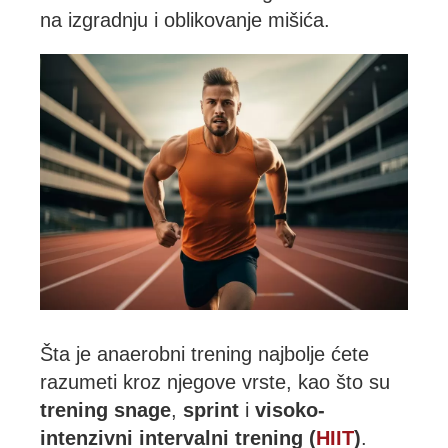
na izgradnju i oblikovanje mišića.
Šta je anaerobni trening najbolje ćete
razumeti kroz njegove vrste, kao što su
trening snage
,
sprint
i
visoko-
intenzivni intervalni trening (
HIIT
)
.