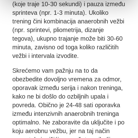
(koje traje 10-30 sekundi) i pauza između
sprinteva (npr. 1-3 minuta). Ukoliko
trening čini kombinacija anaerobnih vežbi
(npr. sprintevi, pliometrija, dizanje
tegova), ukupno trajanje može biti 30-60
minuta, zavisno od toga koliko različitih
vežbi i intervala izvodite.
Skrećemo vam pažnju na to da
obezbedite dovoljno vremena za odmor,
oporavak između serija i nakon treninga,
kako ne bi došlo do ozbiljnih upala i
povreda. Obično je 24-48 sati oporavka
između intenzivnih anaerobnih treninga
optimalno. Ne zaboravite da uključite i po
koju aerobnu vežbu, jer na taj način