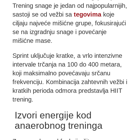
Trening snage je jedan od najpopularnijih,
sastoji se od vežbi sa
tegovima
koje
ciljaju najveće mišićne grupe, fokusirajući
se na izgradnju snage i povećanje
mišićne mase.
Sprint uključuje kratke, a vrlo intenzivne
intervale trčanja na 100 do 400 metara,
koji maksimalno povećavaju srčanu
frekvenciju. Kombinacija zahtevnih vežbi i
kratkih perioda odmora predstavlja HIIT
trening.
Izvori energije kod
anaerobnog treninga