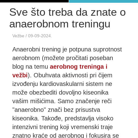
Sve što treba da znate o
anaerobnom treningu
Vežbe
/ 09-09-2024.
Anaerobni trening je potpuna suprotnost
aerobnom (možete pročitati poseban
blog na temu
aerobnog treninga i
vežbi
). Obuhvata aktivnosti pri čijem
izvođenju kardiovaskularni sistem ne
može obezbediti dovoljno kiseonika
vašim mišićima. Samo značenje reči
"anaerobno" znači bez prisustva
kiseonika. Takođe, predstavlja visoko
intenzivni trening koji vremenski traje
znatno kraće od aerobnog i fokusira se