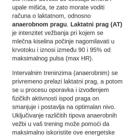
upale mišića, te zato morate voditi
računa o laktatnom, odnosno
anaerobnom pragu
.
Laktatni prag (AT)
je intenzitet vežbanja pri kojem se
mlečna kiselina počinje nagomilavati u
krvotoku i iznosi između 90 i 95% od
maksimalnog pulsa (max HR).
Intervalnim treninzima (anaerobnim) se
privremeno prelazi laktatni prag, a potom
se u procesu oporavka i izvođenjem
fizičkih aktivnosti ispod praga on
smanjuje i postavlja na optimalan nivo.
Uključivanje različitih tipova anaerobnih
vežbi u vaš trening može pomoći da
maksimalno iskoristite ove energetske