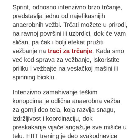
Sprint, odnosno intenzivno brzo trčanje,
predstavlja jednu od najefikasnijih
anaerobnih vežbi. Trčati možete u prirodi,
na ravnoj površini ili uzbrdici, dok će vam
sličan, pa čak i bolji efekat pružiti
vežbanje na
traci za trčanje
. Kada smo
već kod sprava za vežbanje, iskoristite
priliku i vežbajte na veslačkoj mašini ili
spinning biciklu.
Intenzivno zamahivanje teškim
konopcima je odlična anaerobna vežba
za gornji deo tela, koja razvija snagu,
izdržljivost i koordinaciju, dok
preskakanje vijače angažuje sve mišiće u
telu. HIIT trening je deo svakodnevice