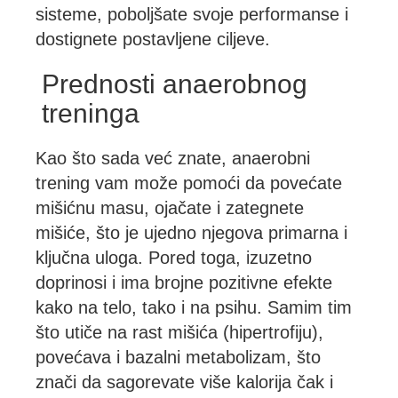
sisteme, poboljšate svoje performanse i
dostignete postavljene ciljeve.
Prednosti anaerobnog
treninga
Kao što sada već znate, anaerobni
trening vam može pomoći da povećate
mišićnu masu, ojačate i zategnete
mišiće, što je ujedno njegova primarna i
ključna uloga. Pored toga, izuzetno
doprinosi i ima brojne pozitivne efekte
kako na telo, tako i na psihu. Samim tim
što utiče na rast mišića (hipertrofiju),
povećava i bazalni metabolizam, što
znači da sagorevate više kalorija čak i