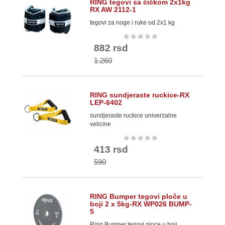
RING tegovi sa čičkom 2x1kg
RX AW 2112-1
tegovi za noge i ruke od 2x1 kg
★
★
★
★
★
882 rsd
1.260
RING sundjeraste ruckice-RX
LEP-6402
sundjeraste ruckice univerzalne
velicine
★
★
★
★
★
413 rsd
590
RING Bumper tegovi ploče u
boji 2 x 5kg-RX WP026 BUMP-
5
Ring Bumper tegovi ploce u boji