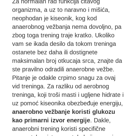
Za normalan rad funkcija čitavog
organizma, a uz to naravno i mišića,
neophodan je kiseonik, kog kod
anaerobnog vežbanja nema dovoljno, pa
zbog toga trening traje kratko. Ukoliko
vam se ikada desilo da tokom treninga
ostanete bez daha ili dostignete
maksimalan broj otkucaja srca, znajte da
ste pravilno odradili anaerobne vežbe.
Pitanje je odakle crpimo snagu za ovaj
vid treninga. Za razliku od aerobnog
treninga, koji troši masti i ugljene hidrate i
uz pomoć kiseonika obezbeđuje energiju,
anaerobno vežbanje koristi glukozu
kao primarni izvor energije
. Dakle,
anaerobni trening koristi specifične