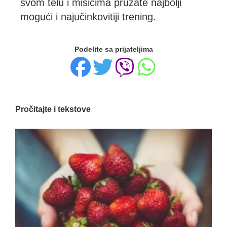
svom telu i mišićima pružate najbolji
mogući i najučinkovitiji trening.
Podelite sa prijateljima
Pročitajte i tekstove