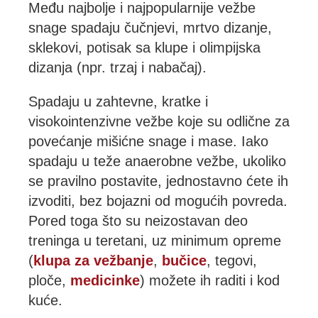
Među najbolje i najpopularnije vežbe
snage spadaju čučnjevi, mrtvo dizanje,
sklekovi, potisak sa klupe i olimpijska
dizanja (npr. trzaj i nabačaj).
Spadaju u zahtevne, kratke i
visokointenzivne vežbe koje su odlične za
povećanje mišićne snage i mase. Iako
spadaju u teže anaerobne vežbe, ukoliko
se pravilno postavite, jednostavno ćete ih
izvoditi, bez bojazni od mogućih povreda.
Pored toga što su neizostavan deo
treninga u teretani, uz minimum opreme
(
klupa za vežbanje
,
bučice
, tegovi,
ploče,
medicinke
) možete ih raditi i kod
kuće.