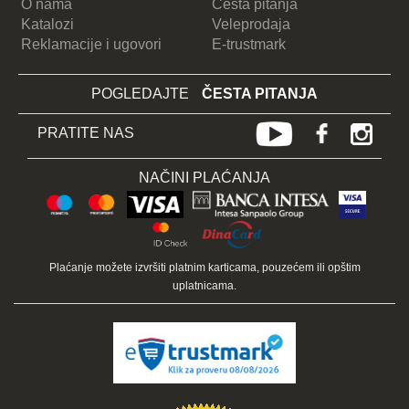
O nama
Česta pitanja
Katalozi
Veleprodaja
Reklamacije i ugovori
E-trustmark
POGLEDAJTE
ČESTA PITANJA
PRATITE NAS
NAČINI PLAĆANJA
Plaćanje možete izvršiti platnim karticama, pouzećem ili opštim
uplatnicama.