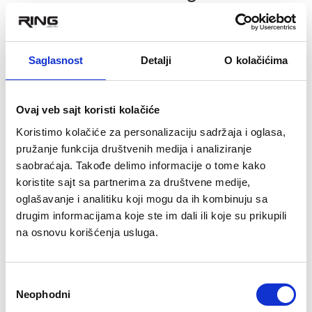
Trajanje anaerobnog treninga zavisi od
vaših ciljeva, trenutne kondicije i
Saglasnost
Detalji
O kolačićima
anaerobnih vežbi koje izaberete.
Generalno, anaerobni trening obuhvata
kratke, intenzivne napore, pa ukupno
Ovaj veb sajt koristi kolačiće
trajanje treninga ne može trajati dugo, ali
Koristimo kolačiće za personalizaciju sadržaja i oglasa,
je izuzetno efikasno.
pružanje funkcija društvenih medija i analiziranje
saobraćaja. Takođe delimo informacije o tome kako
Ako je vaš cilj da HIIT treningom ojačate i
koristite sajt sa partnerima za društvene medije,
povećate mišićnu masu, HIIT sesije
oglašavanje i analitiku koji mogu da ih kombinuju sa
obično traju između 20 i 30 minuta. To
drugim informacijama koje ste im dali ili koje su prikupili
na osnovu korišćenja usluga.
uključuje vreme za zagrevanje, nekoliko
intervala visokog intenziteta (npr. 20-30
sekundi maksimalnog napora), i kratke
Избор
periode odmora (npr. 10-60 sekundi).
Neophodni
сагласности