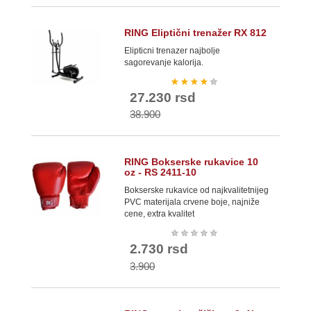
RING Eliptični trenažer RX 812
Elipticni trenazer najbolje
sagorevanje kalorija.
★
★
★
★
★
27.230 rsd
38.900
RING Bokserske rukavice 10
oz - RS 2411-10
Bokserske rukavice od najkvalitetnijeg
PVC materijala crvene boje, najniže
cene, extra kvalitet
★
★
★
★
★
2.730 rsd
3.900