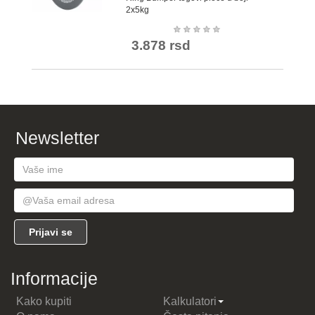
2x5kg
★
★
★
★
★
3.878 rsd
Newsletter
Informacije
Kako kupiti
Kalkulatori