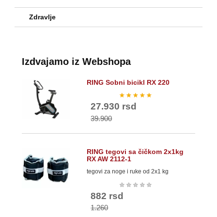
Zdravlje
Izdvajamo iz Webshopa
RING Sobni bicikl RX 220
★
★
★
★
★
27.930 rsd
39.900
RING tegovi sa čičkom 2x1kg
RX AW 2112-1
tegovi za noge i ruke od 2x1 kg
★
★
★
★
★
882 rsd
1.260