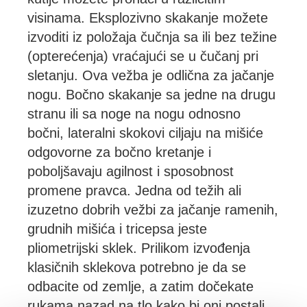
visinama. Eksplozivno skakanje možete
izvoditi iz položaja čučnja sa ili bez težine
(opterećenja) vraćajući se u čučanj pri
sletanju. Ova vežba je odlična za jačanje
nogu. Bočno skakanje sa jedne na drugu
stranu ili sa noge na nogu odnosno
bočni, lateralni skokovi ciljaju na mišiće
odgovorne za bočno kretanje i
poboljšavaju agilnost i sposobnost
promene pravca. Jedna od težih ali
izuzetno dobrih vežbi za jačanje ramenih,
grudnih mišića i tricepsa jeste
pliometrijski sklek. Prilikom izvođenja
klasičnih sklekova potrebno je da se
odbacite od zemlje, a zatim dočekate
rukama nazad na tlo kako bi oni postali