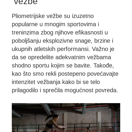
vežbe
Pliometrijske vežbe su izuzetno
popularne u mnogim sportovima i
treninzima zbog njihove efikasnosti u
poboljšanju eksplozivne snage, brzine i
ukupnih atletskih performansi. Važno je
da se opredelite adekvatnim vežbama
shodno sportu kojim se bavite. Takođe,
kao što smo rekli postepeno povećavajte
intenzitet vežbanja kako bi se telo
prilagodilo i sprečila mogućnost povreda.