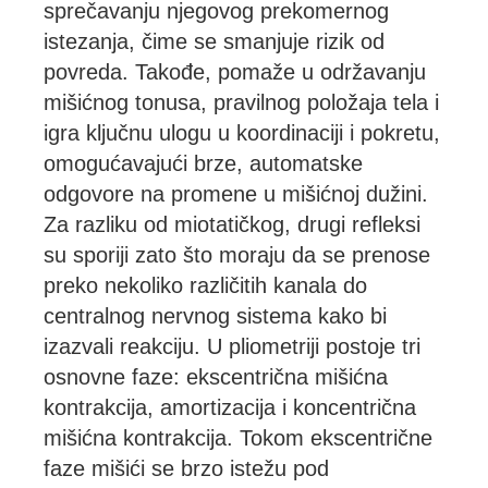
sprečavanju njegovog prekomernog
istezanja, čime se smanjuje rizik od
povreda. Takođe, pomaže u održavanju
mišićnog tonusa, pravilnog položaja tela i
igra ključnu ulogu u koordinaciji i pokretu,
omogućavajući brze, automatske
odgovore na promene u mišićnoj dužini.
Za razliku od miotatičkog, drugi refleksi
su sporiji zato što moraju da se prenose
preko nekoliko različitih kanala do
centralnog nervnog sistema kako bi
izazvali reakciju. U pliometriji postoje tri
osnovne faze: ekscentrična mišićna
kontrakcija, amortizacija i koncentrična
mišićna kontrakcija. Tokom ekscentrične
faze mišići se brzo istežu pod