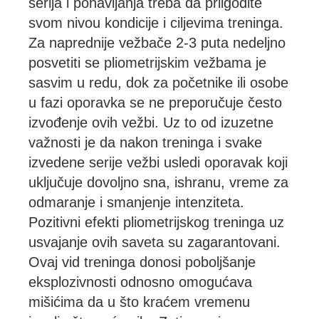
serija i ponavljanja treba da prilgodite
svom nivou kondicije i ciljevima treninga.
Za naprednije vežbače 2-3 puta nedeljno
posvetiti se pliometrijskim vežbama je
sasvim u redu, dok za početnike ili osobe
u fazi oporavka se ne preporučuje često
izvođenje ovih vežbi. Uz to od izuzetne
važnosti je da nakon treninga i svake
izvedene serije vežbi usledi oporavak koji
uključuje dovoljno sna, ishranu, vreme za
odmaranje i smanjenje intenziteta.
Pozitivni efekti pliometrijskog treninga uz
usvajanje ovih saveta su zagarantovani.
Ovaj vid treninga donosi poboljšanje
eksplozivnosti odnosno omogućava
mišićima da u što kraćem vremenu