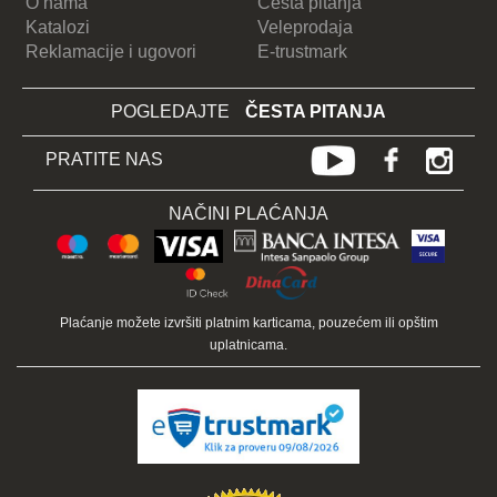
O nama
Česta pitanja
Katalozi
Veleprodaja
Reklamacije i ugovori
E-trustmark
POGLEDAJTE
ČESTA PITANJA
PRATITE NAS
NAČINI PLAĆANJA
Plaćanje možete izvršiti platnim karticama, pouzećem ili opštim
uplatnicama.