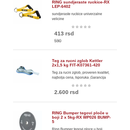
RING sundjeraste ruckice-RX
LEP-6402
sundjeraste ruckice univerzalne
velicine
★
★
★
★
★
413 rsd
590
Teg za rucni zglob Kettler
2x1,5 kg FIT-K07361-420
Teg za rucni zglob, proveren kvalitet,
najbolja cena, Isporuka ,Garancija
★
★
★
★
★
2.600 rsd
RING Bumper tegovi ploče u
boji 2 x 5kg-RX WP026 BUMP-
5
Ring Bumper tegovi ploce u boji