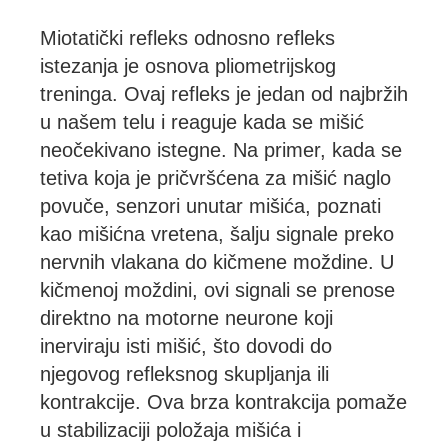
Miotatički refleks odnosno refleks
istezanja je osnova pliometrijskog
treninga. Ovaj refleks je jedan od najbržih
u našem telu i reaguje kada se mišić
neočekivano istegne. Na primer, kada se
tetiva koja je pričvršćena za mišić naglo
povuče, senzori unutar mišića, poznati
kao mišićna vretena, šalju signale preko
nervnih vlakana do kičmene moždine. U
kičmenoj moždini, ovi signali se prenose
direktno na motorne neurone koji
inerviraju isti mišić, što dovodi do
njegovog refleksnog skupljanja ili
kontrakcije. Ova brza kontrakcija pomaže
u stabilizaciji položaja mišića i