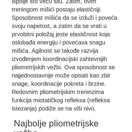
ispolje što veću silu. Zatim, ovim
treningom mišići postaju elastičniji.
Sposobnost mišića da se izduži i poveća
svoju napetost, a zatim da se vrati u
prvobitni položaj jeste elastičnost koja
oslobađa energiju i povećava snagu
mišića. Agilnost se takođe razvija
izvođenjem koordinacijski zahtevnijih
pliometrijskih vežbi. Ova sposobnost se
najjednostavnije može opisati kao zbir
snage, koordinacije pokreta i brzine.
Redovnim pliometrijskim treninzima
funkcija miotatičkog refleksa (refleksa
istezanja) podiže se na viši nivo.
Najbolje pliometrijske