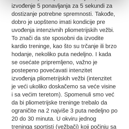
izvođenje 5 ponavljanja za 5 sekundi za
dostizanje potrebne spremnosti. Takođe,
dobro je uopšteno imati kondicije pre
uvođenja intenzivnih pliometrijskih vežbi.
To znači da ste sposobni da izvodite
kardio treninge, kao što su trčanje ili brzo
hodanje, nekoliko puta nedeljno. I kada
se osećate pripremljeno, važno je
postepeno povećavati intenzitet
izvođenja pliometrijskih vežbi (intenzitet
je veći ukoliko doskačemo sa veće visine
i sa većim teretom). Spomenuli smo već
da bi pliometrijske treninge trebalo da
ograničite na 2 najviše 3 puta nedeljno po
20 do 30 minuta. U okviru jednog
treninga sportisti (vežbači) koji počinju sa