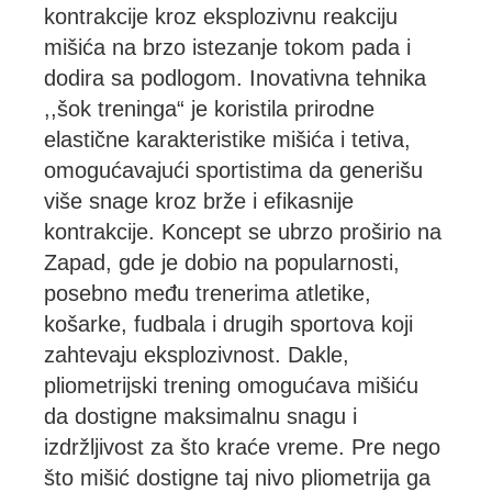
kontrakcije kroz eksplozivnu reakciju
mišića na brzo istezanje tokom pada i
dodira sa podlogom. Inovativna tehnika
,,šok treninga“ je koristila prirodne
elastične karakteristike mišića i tetiva,
omogućavajući sportistima da generišu
više snage kroz brže i efikasnije
kontrakcije. Koncept se ubrzo proširio na
Zapad, gde je dobio na popularnosti,
posebno među trenerima atletike,
košarke, fudbala i drugih sportova koji
zahtevaju eksplozivnost. Dakle,
pliometrijski trening omogućava mišiću
da dostigne maksimalnu snagu i
izdržljivost za što kraće vreme. Pre nego
što mišić dostigne taj nivo pliometrija ga