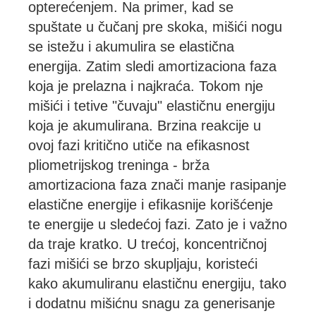
opterećenjem. Na primer, kad se
spuštate u čučanj pre skoka, mišići nogu
se istežu i akumulira se elastična
energija. Zatim sledi amortizaciona faza
koja je prelazna i najkraća. Tokom nje
mišići i tetive "čuvaju" elastičnu energiju
koja je akumulirana. Brzina reakcije u
ovoj fazi kritično utiče na efikasnost
pliometrijskog treninga - brža
amortizaciona faza znači manje rasipanje
elastične energije i efikasnije korišćenje
te energije u sledećoj fazi. Zato je i važno
da traje kratko. U trećoj, koncentričnoj
fazi mišići se brzo skupljaju, koristeći
kako akumuliranu elastičnu energiju, tako
i dodatnu mišićnu snagu za generisanje