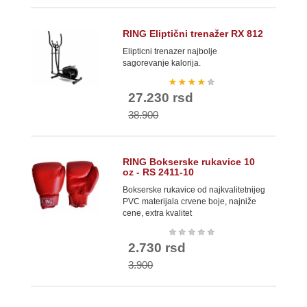
RING Eliptični trenažer RX 812
Elipticni trenazer najbolje
sagorevanje kalorija.
★
★
★
★
★
27.230 rsd
38.900
RING Bokserske rukavice 10
oz - RS 2411-10
Bokserske rukavice od najkvalitetnijeg
PVC materijala crvene boje, najniže
cene, extra kvalitet
★
★
★
★
★
2.730 rsd
3.900