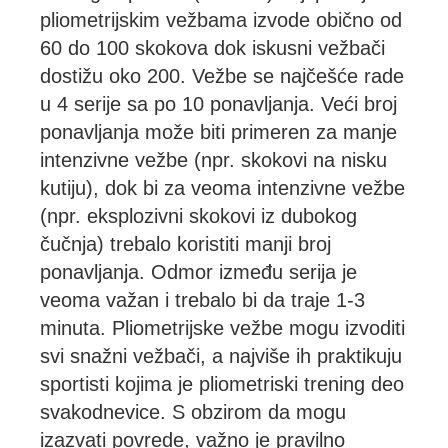
pliometrijskim vežbama izvode obično od
60 do 100 skokova dok iskusni vežbači
dostižu oko 200. Vežbe se najčešće rade
u 4 serije sa po 10 ponavljanja. Veći broj
ponavljanja može biti primeren za manje
intenzivne vežbe (npr. skokovi na nisku
kutiju), dok bi za veoma intenzivne vežbe
(npr. eksplozivni skokovi iz dubokog
čučnja) trebalo koristiti manji broj
ponavljanja. Odmor između serija je
veoma važan i trebalo bi da traje 1-3
minuta. Pliometrijske vežbe mogu izvoditi
svi snažni vežbači, a najviše ih praktikuju
sportisti kojima je pliometriski trening deo
svakodnevice. S obzirom da mogu
izazvati povrede, važno je pravilno