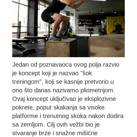
Jedan od poznavaoca ovog polja razvio
je koncept koji je nazvao "šok
treningom", koji se kasnije pretvorio u
ono što danas nazivamo pliometrijom.
Ovaj koncept uključivao je eksplozivne
pokrete, poput skakanja sa visoke
platforme i trenutnog skoka nakon dodira
sa zemljom. Cilj ovih vežbi bio je
stvaranje brze i snažne mišićne