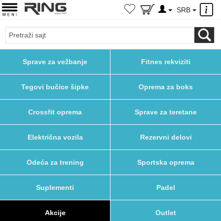
×
SRB
Sprave za vežbanje
Fitnes rekviziti
Tegovi bučice šipke
Oprema za boks
Crossfit oprema
Sprave za teretane
Električna vozila
Rezervni delovi
Odeća za trening
Sportska oprema
Suplementi
Padel
Akcije
Outlet