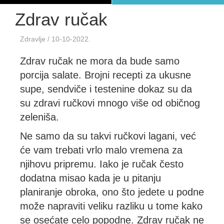
Zdrav ručak
Zdravlje
/ 10-10-2022.
Zdrav ručak ne mora da bude samo
porcija salate. Brojni recepti za ukusne
supe, sendviče i testenine dokaz su da
su zdravi ručkovi mnogo više od običnog
zeleniša.
Ne samo da su takvi ručkovi lagani, već
će vam trebati vrlo malo vremena za
njihovu pripremu. Iako je ručak često
dodatna misao kada je u pitanju
planiranje obroka, ono što jedete u podne
može napraviti veliku razliku u tome kako
se osećate celo popodne. Zdrav ručak ne