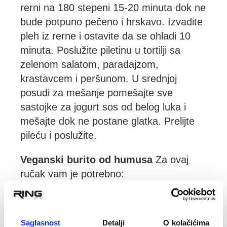
rerni na 180 stepeni 15-20 minuta dok ne
bude potpuno pečeno i hrskavo. Izvadite
pleh iz rerne i ostavite da se ohladi 10
minuta. Poslužite piletinu u tortilji sa
zelenom salatom, paradajzom,
krastavcem i peršunom. U srednjoj
posudi za mešanje pomešajte sve
sastojke za jogurt sos od belog luka i
mešajte dok ne postane glatka. Prelijte
pileću i poslužite.
Veganski burito od humusa
Za ovaj
ručak vam je potrebno:
Humus - kupljeni ili domaći;
Tortilje;
Povrće - krastavci, paradajz i avokado, iseckana
šargarepa, seckani ljubičasti kupus, paprike,
Saglasnost
Detalji
O kolačićima