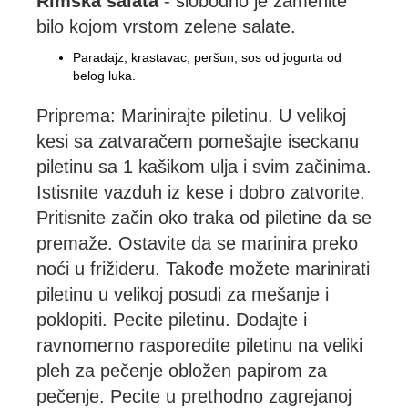
Rimska salata
- slobodno je zamenite
bilo kojom vrstom zelene salate.
Paradajz, krastavac, peršun, sos od jogurta od
belog luka.
Priprema: Marinirajte piletinu. U velikoj
kesi sa zatvaračem pomešajte iseckanu
piletinu sa 1 kašikom ulja i svim začinima.
Istisnite vazduh iz kese i dobro zatvorite.
Pritisnite začin oko traka od piletine da se
premaže. Ostavite da se marinira preko
noći u frižideru. Takođe možete marinirati
piletinu u velikoj posudi za mešanje i
poklopiti. Pecite piletinu. Dodajte i
ravnomerno rasporedite piletinu na veliki
pleh za pečenje obložen papirom za
pečenje. Pecite u prethodno zagrejanoj