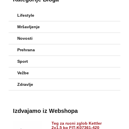
Lifestyle
Mršavljenje
Novosti
Prehrana
Sport
Vežbe
Zdravlje
Izdvajamo iz Webshopa
Teg za rucni zglob Kettler
2x1,5 kg FIT-K07361-420