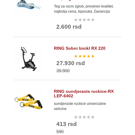
Teg za rucni zglob, proveren kvalitet,
najbolja cena, Isporuka ,Garancija
★
★
★
★
★
2.600 rsd
RING Sobni bicikl RX 220
★
★
★
★
★
27.930 rsd
39.900
RING sundjeraste ruckice-RX
LEP-6402
sundjeraste ruckice univerzalne
velicine
★
★
★
★
★
413 rsd
590