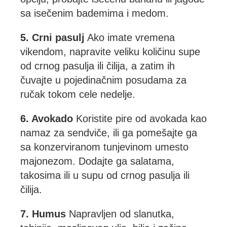
sa isečenim bademima i medom.
5. Crni pasulj
Ako imate vremena
vikendom, napravite veliku količinu supe
od crnog pasulja ili čilija, a zatim ih
čuvajte u pojedinačnim posudama za
ručak tokom cele nedelje.
6. Avokado
Koristite pire od avokada kao
namaz za sendviče, ili ga pomešajte ga
sa konzerviranom tunjevinom umesto
majonezom. Dodajte ga salatama,
takosima ili u supu od crnog pasulja ili
čilija.
7. Humus
Napravljen od slanutka,