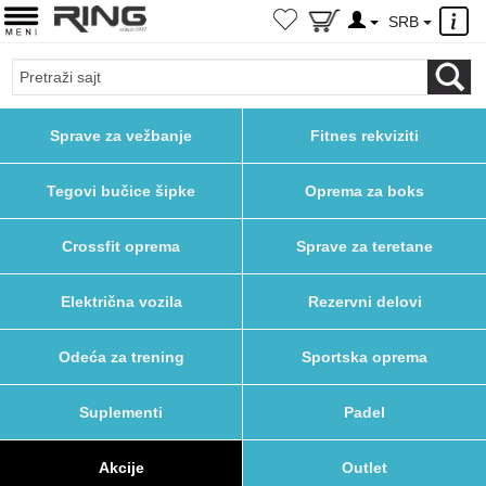
×
SRB
Sprave za vežbanje
Fitnes rekviziti
Tegovi bučice šipke
Oprema za boks
Crossfit oprema
Sprave za teretane
Električna vozila
Rezervni delovi
Odeća za trening
Sportska oprema
Suplementi
Padel
Akcije
Outlet