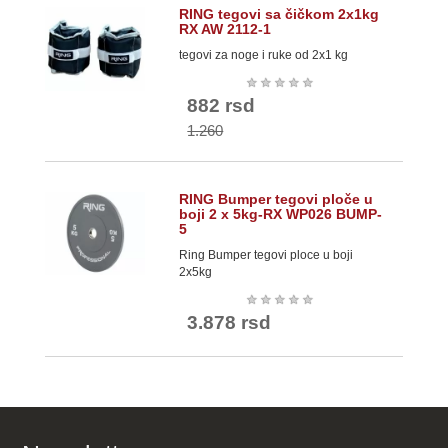
RING tegovi sa čičkom 2x1kg
RX AW 2112-1
tegovi za noge i ruke od 2x1 kg
★
★
★
★
★
882 rsd
1.260
RING Bumper tegovi ploče u
boji 2 x 5kg-RX WP026 BUMP-
5
Ring Bumper tegovi ploce u boji
2x5kg
★
★
★
★
★
3.878 rsd