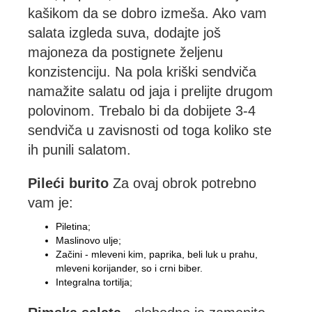
kašikom da se dobro izmeša. Ako vam
salata izgleda suva, dodajte još
majoneza da postignete željenu
konzistenciju. Na pola kriški sendviča
namažite salatu od jaja i prelijte drugom
polovinom. Trebalo bi da dobijete 3-4
sendviča u zavisnosti od toga koliko ste
ih punili salatom.
Pileći burito
Za ovaj obrok potrebno
vam je:
Piletina;
Maslinovo ulje;
Začini - mleveni kim, paprika, beli luk u prahu,
mleveni korijander, so i crni biber.
Integralna tortilja;