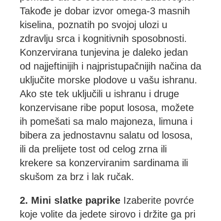
Takođe je dobar izvor omega-3 masnih
kiselina, poznatih po svojoj ulozi u
zdravlju srca i kognitivnih sposobnosti.
Konzervirana tunjevina je daleko jedan
od najjeftinijih i najpristupačnijih načina da
uključite morske plodove u vašu ishranu.
Ako ste tek uključili u ishranu i druge
konzervisane ribe poput lososa, možete
ih pomešati sa malo majoneza, limuna i
bibera za jednostavnu salatu od lososa,
ili da prelijete tost od celog zrna ili
krekere sa konzerviranim sardinama ili
skušom za brz i lak ručak.
2. Mini slatke paprike
Izaberite povrće
koje volite da jedete sirovo i držite ga pri