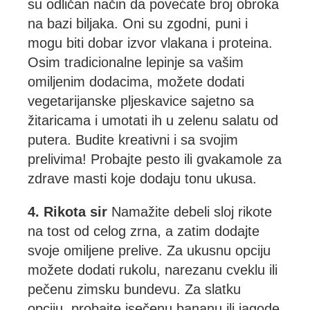
su odličan način da povećate broj obroka
na bazi biljaka. Oni su zgodni, puni i
mogu biti dobar izvor vlakana i proteina.
Osim tradicionalne lepinje sa vašim
omiljenim dodacima, možete dodati
vegetarijanske pljeskavice sajetno sa
žitaricama i umotati ih u zelenu salatu od
putera. Budite kreativni i sa svojim
prelivima! Probajte pesto ili gvakamole za
zdrave masti koje dodaju tonu ukusa.
4. Rikota sir
Namažite debeli sloj rikote
na tost od celog zrna, a zatim dodajte
svoje omiljene prelive. Za ukusnu opciju
možete dodati rukolu, narezanu cveklu ili
pečenu zimsku bundevu. Za slatku
opciju, probajte isečenu bananu ili jagode