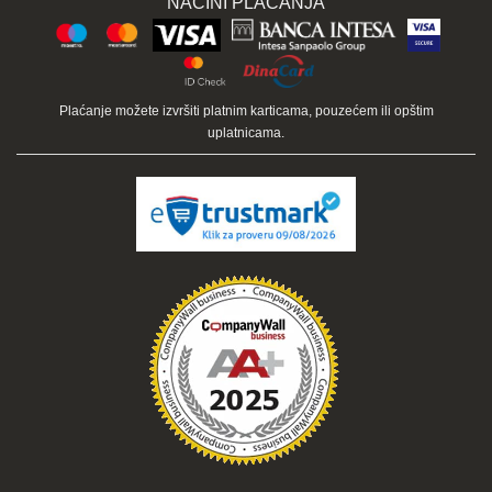
NAČINI PLAĆANJA
Plaćanje možete izvršiti platnim karticama, pouzećem ili opštim
uplatnicama.