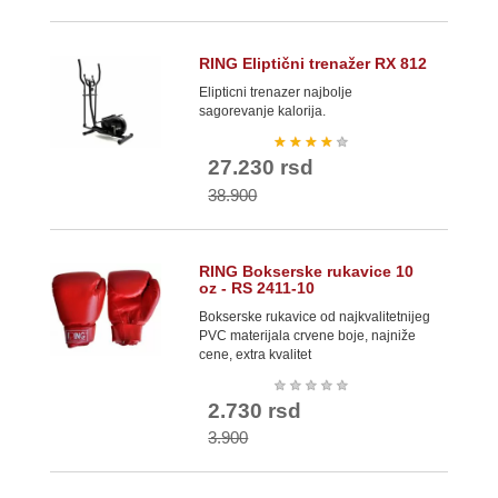
RING Eliptični trenažer RX 812
Elipticni trenazer najbolje
sagorevanje kalorija.
★
★
★
★
★
27.230 rsd
38.900
RING Bokserske rukavice 10
oz - RS 2411-10
Bokserske rukavice od najkvalitetnijeg
PVC materijala crvene boje, najniže
cene, extra kvalitet
★
★
★
★
★
2.730 rsd
3.900