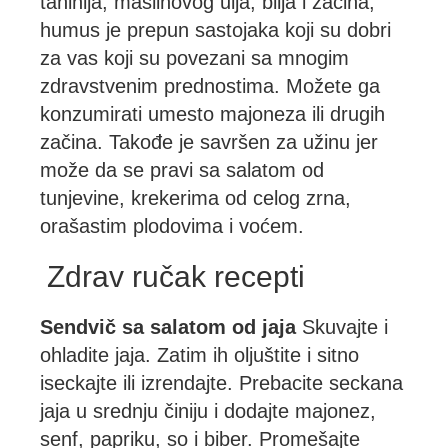
tahinija, maslinovog ulja, bilja i začina,
humus je prepun sastojaka koji su dobri
za vas koji su povezani sa mnogim
zdravstvenim prednostima. Možete ga
konzumirati umesto majoneza ili drugih
začina. Takođe je savršen za užinu jer
može da se pravi sa salatom od
tunjevine, krekerima od celog zrna,
orašastim plodovima i voćem.
Zdrav ručak recepti
Sendvič sa salatom od jaja
Skuvajte i
ohladite jaja. Zatim ih oljuštite i sitno
iseckajte ili izrendajte. Prebacite seckana
jaja u srednju činiju i dodajte majonez,
senf, papriku, so i biber. Promešajte