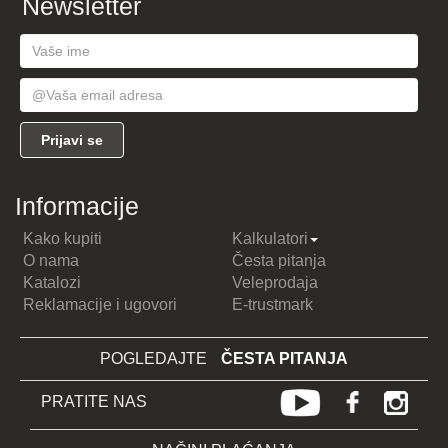
Newsletter
Informacije
Kako kupiti
Kalkulatori
O nama
Česta pitanja
Katalozi
Veleprodaja
Reklamacije i ugovori
E-trustmark
POGLEDAJTE
ČESTA PITANJA
PRATITE NAS