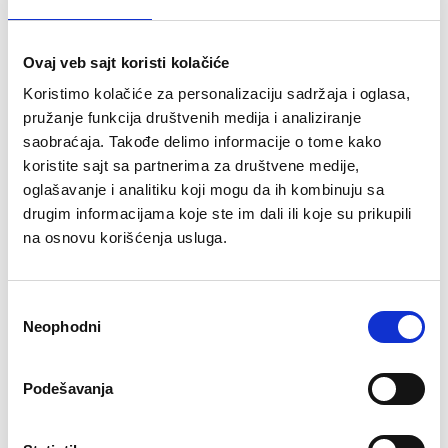
masline i crveni luk.
Miks zelenih salata - bebi spanać, mešavine zelene
salate - rukola, kelj, rimska salata.
Ovaj veb sajt koristi kolačiće
Priprema: Razmažite humus po
Koristimo kolačiće za personalizaciju sadržaja i oglasa,
pružanje funkcija društvenih medija i analiziranje
tortiljama. Dodajte povrće. Na vrh stavite
saobraćaja. Takođe delimo informacije o tome kako
narezani krastavac, paradajz i avokado.
koristite sajt sa partnerima za društvene medije,
Dodajte miks zelenih salata. Dodajte
oglašavanje i analitiku koji mogu da ih kombinuju sa
začine po ukusu. Umotajte tortilju u oblik
drugim informacijama koje ste im dali ili koje su prikupili
burita i savijte sa strane. Isecite ga po
na osnovu korišćenja usluga.
sredini i poslužite. Personalni trener
Tatjana Bako
Избор
Neophodni
сагласности
Podelite sa prijateljima
Podešavanja