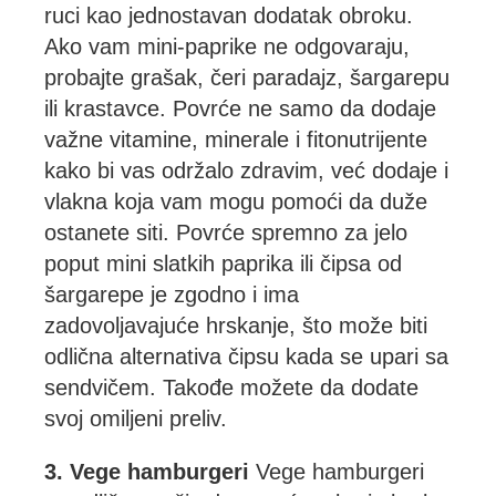
ruci kao jednostavan dodatak obroku.
Ako vam mini-paprike ne odgovaraju,
probajte grašak, čeri paradajz, šargarepu
ili krastavce. Povrće ne samo da dodaje
važne vitamine, minerale i fitonutrijente
kako bi vas održalo zdravim, već dodaje i
vlakna koja vam mogu pomoći da duže
ostanete siti. Povrće spremno za jelo
poput mini slatkih paprika ili čipsa od
šargarepe je zgodno i ima
zadovoljavajuće hrskanje, što može biti
odlična alternativa čipsu kada se upari sa
sendvičem. Takođe možete da dodate
svoj omiljeni preliv.
3. Vege hamburgeri
Vege hamburgeri