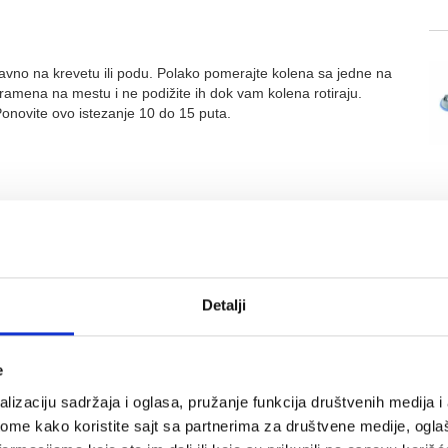
 ravno na krevetu ili podu. Polako pomerajte kolena sa jedne na
e ramena na mestu i ne podižite ih dok vam kolena rotiraju.
onovite ovo istezanje 10 do 15 puta.
nete. Opustite se 2 do 3 sekunde u ovom položaju, a zatim se
leđa što je više moguće. Ovo je „ekstremna“ ili preuveličana
žaj 2 do 3 sekunde, a zatim se vratite u potpuno opušten
tojećem položaju
Detalji
koristiti da se pridržite ako je potrebno. Postavite stopala
e
što ćete ruke staviti na donji deo leđa sa vrhovima prstiju
ičme. Polako se savijte unazad u struku koliko god možete,
lizaciju sadržaja i oglasa, pružanje funkcija društvenih medija i 
avljena. Zadržite ovu poziciju 1 do 2 sekunde, a zatim se vratite u
ome kako koristite sajt sa partnerima za društvene medije, oglaš