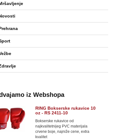
Mršavljenje
Novosti
Prehrana
Sport
Vežbe
Zdravlje
zdvajamo iz Webshopa
RING Bokserske rukavice 10
oz - RS 2411-10
Bokserske rukavice od
najkvalitetnijeg PVC materijala
crvene boje, najniže cene, extra
kvalitet