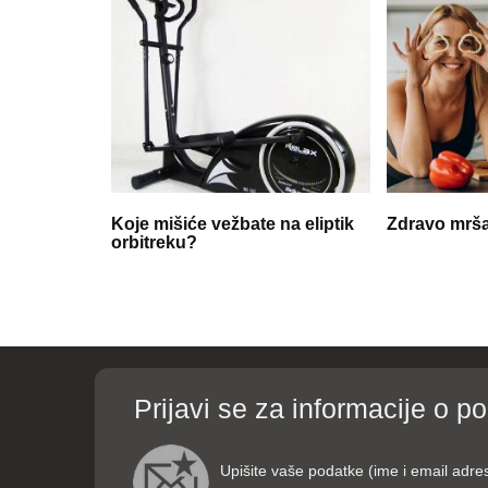
Koje mišiće vežbate na eliptik
Zdravo mrša
orbitreku?
Prijavi se za informacije o p
Upišite vaše podatke (ime i email adre