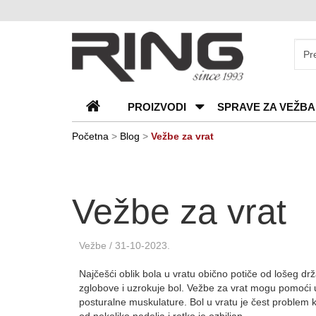
O
nama
Katalozi
PROIZVODI
SPRAVE ZA VEŽBA
Kontakt
Blog
Početna
>
Blog
>
Vežbe za vrat
Česta
pitanja
Vežbe za vrat
Vežbe
/ 31-10-2023.
Najčešći oblik bola u vratu obično potiče od lošeg drž
zglobove i uzrokuje bol. Vežbe za vrat mogu pomoći u 
posturalne muskulature. Bol u vratu je čest problem k