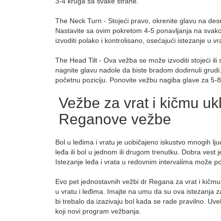
3-4 kruga sa svake strane.
The Neck Turn - Stojeći pravo, okrenite glavu na des
Nastavite sa ovim pokretom 4-5 ponavljanja na svakoj s
izvoditi polako i kontrolisano, osećajući istezanje u vr
The Head Tilt - Ova vežba se može izvoditi stojeći il
nagnite glavu nadole da biste bradom dodirnuli grudi.
početnu poziciju. Ponovite vežbu nagiba glave za 5-8
Vežbe za vrat i kičmu ukl
Reganove vežbe
Bol u leđima i vratu je uobičajeno iskustvo mnogih lj
leđa ili bol u jednom ili drugom trenutku. Dobra vest 
Istezanje leđa i vrata u redovnim intervalima može po
Evo pet jednostavnih vežbi dr Regana za vrat i kičmu k
u vratu i leđima. Imajte na umu da su ova istezanja z
bi trebalo da izazivaju bol kada se rade pravilno. Uv
koji novi program vežbanja.