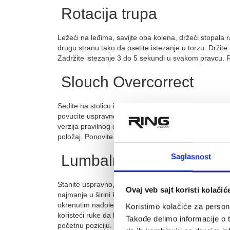
Rotacija trupa
Ležeći na leđima, savijte oba kolena, držeći stopala
drugu stranu tako da osetite istezanje u torzu. Držit
Zadržite istezanje 3 do 5 sekundi u svakom pravcu. P
Slouch Overcorrect
Sedite na stolicu i dozvolite sebi da se potpuno pog
povucite uspravno, naglašavajući krivinu donjeg dela 
verzija pravilnog držanja sedenja. Zadržite ovaj polo
položaj. Ponovite ovo istezanje 10 do 15 puta.
Lumbalna ekstenzija u s
Saglasnost
Stanite uspravno, blizu stabilne površine koju možete 
Ovaj veb sajt koristi kolačić
najmanje u širini kukova. Podržite donji deo leđa tako 
okrenutim nadole tako da se sastaju u sredini vaše k
Koristimo kolačiće za persona
koristeći ruke da biste bili mirni i držite kolena ispr
Takođe delimo informacije o t
početnu poziciju. Ponovite ovo istezanje 10 puta.