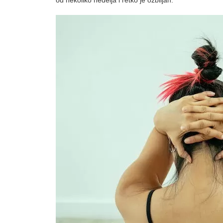
od nekoliko nedelja i retko je ozbiljan.