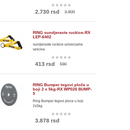
★
★
★
★
★
2.730 rsd
3.900
RING sundjeraste ruckice-RX
LEP-6402
sundjeraste ruckice univerzalne
velicine
★
★
★
★
★
413 rsd
590
RING Bumper tegovi ploče u
boji 2 x 5kg-RX WP026 BUMP-
5
Ring Bumper tegovi ploce u boji
2x5kg
★
★
★
★
★
3.878 rsd