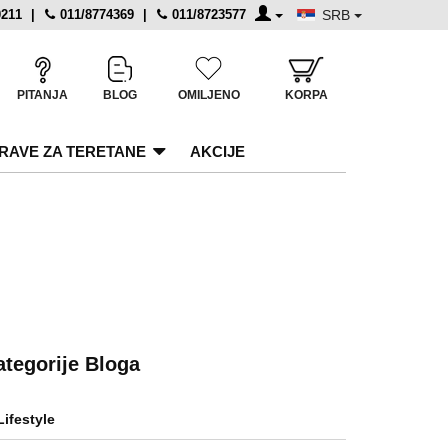
0211
|
011/8774369
|
011/8723577
SRB
PITANJA
BLOG
OMILJENO
KORPA
RAVE ZA TERETANE
AKCIJE
ategorije Bloga
Lifestyle