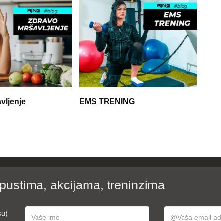
vljenje
EMS TRENING
opustima, akcijama, treninzima
su)