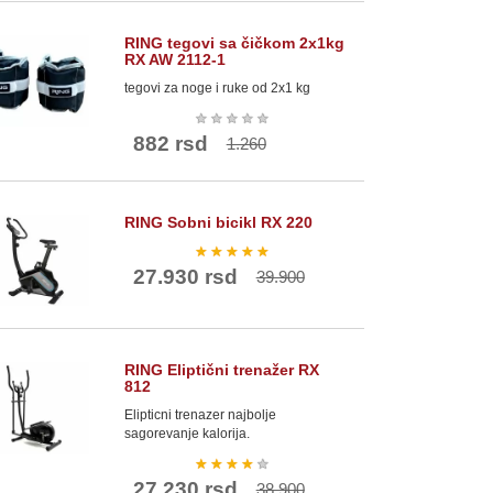
RING tegovi sa čičkom 2x1kg
RX AW 2112-1
tegovi za noge i ruke od 2x1 kg
★
★
★
★
★
882 rsd
1.260
RING Sobni bicikl RX 220
★
★
★
★
★
27.930 rsd
39.900
RING Eliptični trenažer RX
812
Elipticni trenazer najbolje
sagorevanje kalorija.
★
★
★
★
★
27.230 rsd
38.900