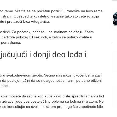
no rame. Vratite se na početnu poziciju. Ponovite na levo rame.
trani. Obezbedite kvalitetno kretanje tako što ćete rotaciju
atu i prolazeći kroz vrtoglavicu.
i sedeći. Za početak, počnite u neutralnom položaju. Zatim
 Zadržite položaj 10 sekundi, a zatim se polako vratite u
 ponavljanja.
jučujući i donji deo leđa i
udi u svakodnevnom životu. Većina nas iskusi ukočenost vrata i
je da postoje načini da se nelagodnost smanji i potpuno otkloni.
moći.
oje možete da radite kod kuće kako biste sprečili i smanjili bol
a zdrave ljude bez postojećih problema sa leđima ili vratom. Ne
ek se konsultujte sa svojim lekarom pre nego što započnete bilo