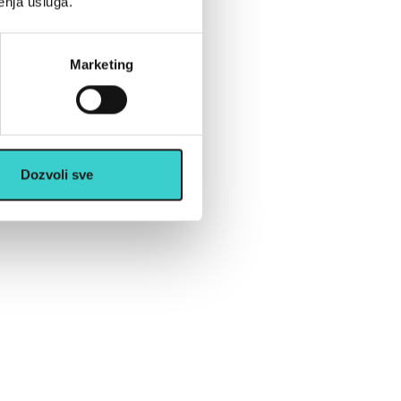
enja usluga.
Marketing
Dozvoli sve