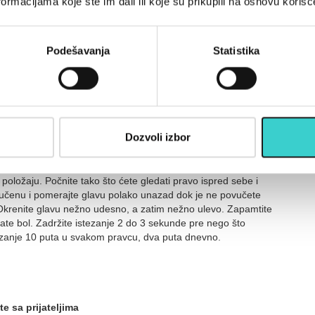
ormacijama koje ste im dali ili koje su prikupili na osnovu korišć
Podešavanja
Statistika
Počnite tako što ćete gledati pravo ispred sebe i dozvoliti sebi
rajte glavu polako unazad dok je ne povučete koliko god
a gledate pravo napred, pazeći da ne nagnete glavu napred ili
u 3 do 5 sekundi, a zatim se vratite u početnu poziciju. Ponovite
Dozvoli izbor
 položaju. Počnite tako što ćete gledati pravo ispred sebe i
ovučenu i pomerajte glavu polako unazad dok je ne povučete
 Okrenite glavu nežno udesno, a zatim nežno ulevo. Zapamtite
́ate bol. Zadržite istezanje 2 do 3 sekunde pre nego što
ezanje 10 puta u svakom pravcu, dva puta dnevno.
te sa prijateljima