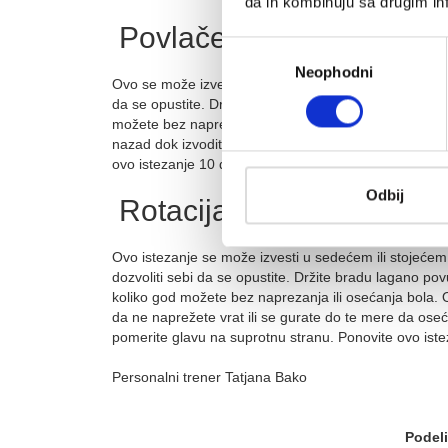
da ih kombinuju sa drugim inf
Povlačenje vrata
Избор
Neophodni
сагласности
Ovo se može izvesti u sedećem ili stojećem položaju. 
da se opustite. Držite bradu lagano povučenu i pome
možete bez naprezanja ili osećanja bola. Nastavite d
nazad dok izvodite ovo istezanje. Zadržite ovu pozicij
ovo istezanje 10 do 15 puta.
Odbij
Rotacija vrata
Ovo istezanje se može izvesti u sedećem ili stojećem
dozvoliti sebi da se opustite. Držite bradu lagano p
koliko god možete bez naprezanja ili osećanja bola.
da ne naprežete vrat ili se gurate do te mere da osec
pomerite glavu na suprotnu stranu. Ponovite ovo ist
Personalni trener Tatjana Bako
Podeli