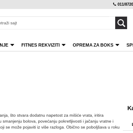
011/872
NJE
FITNES REKVIZITI
OPREMA ZA BOKS
SP
K
anja, što stvara dodatnu napetost za mišiće vrata, iritira
smanjenju bolova, povećanju pokretljivosti i jačanju vratne i
oji se može pojaviti iz više razloga. Obično se poboljšava u roku