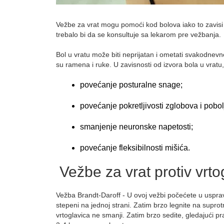
Vežbe za vrat mogu pomoći kod bolova iako to zavis
trebalo bi da se konsultuje sa lekarom pre vežbanja.
Bol u vratu može biti neprijatan i ometati svakodnevn
su ramena i ruke. U zavisnosti od izvora bola u vratu, 
povećanje posturalne snage;
povećanje pokretljivosti zglobova i pobo
smanjenje neuronske napetosti;
povećanje fleksibilnosti mišića.
Vežbe za vrat protiv vrto
Vežba Brandt-Daroff - U ovoj vežbi počećete u uspr
stepeni na jednoj strani. Zatim brzo legnite na supro
vrtoglavica ne smanji. Zatim brzo sedite, gledajući p