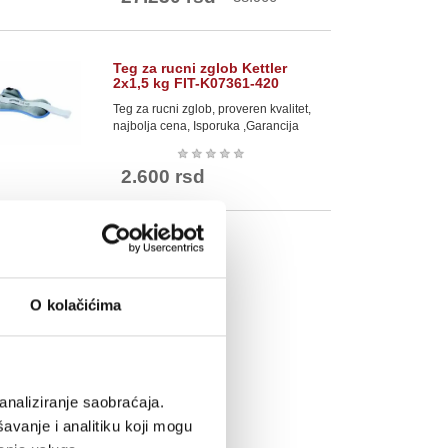
Teg za rucni zglob Kettler
2x1,5 kg FIT-K07361-420
Teg za rucni zglob, proveren kvalitet,
najbolja cena, Isporuka ,Garancija
★
★
★
★
★
2.600 rsd
O kolačićima
analiziranje saobraćaja.
avanje i analitiku koji mogu