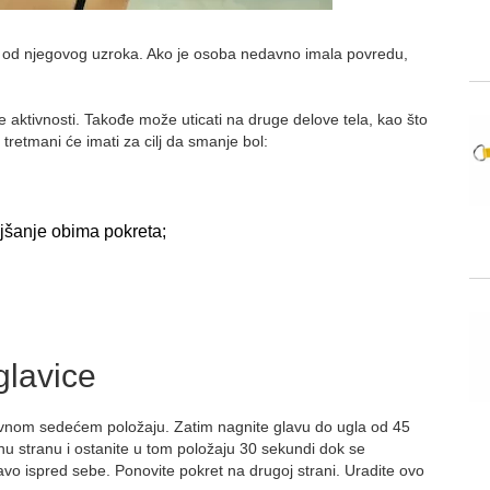
i od njegovog uzroka. Ako je osoba nedavno imala povredu,
e aktivnosti. Takođe može uticati na druge delove tela, kao što
tretmani će imati za cilj da smanje bol:
ljšanje obima pokreta;
glavice
avnom sedećem položaju. Zatim nagnite glavu do ugla od 45
tnu stranu i ostanite u tom položaju 30 sekundi dok se
ravo ispred sebe. Ponovite pokret na drugoj strani. Uradite ovo