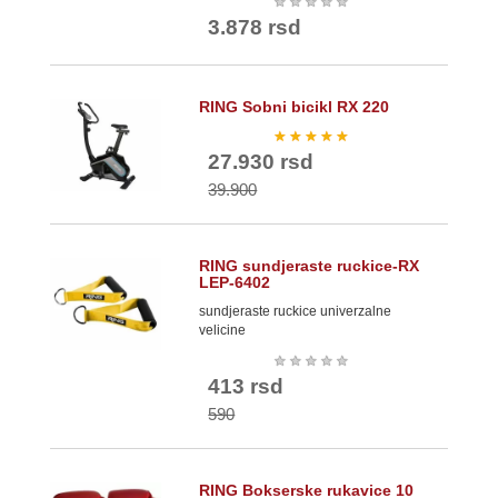
★
★
★
★
★
3.878 rsd
RING Sobni bicikl RX 220
★
★
★
★
★
27.930 rsd
39.900
RING sundjeraste ruckice-RX
LEP-6402
sundjeraste ruckice univerzalne
velicine
★
★
★
★
★
413 rsd
590
RING Bokserske rukavice 10