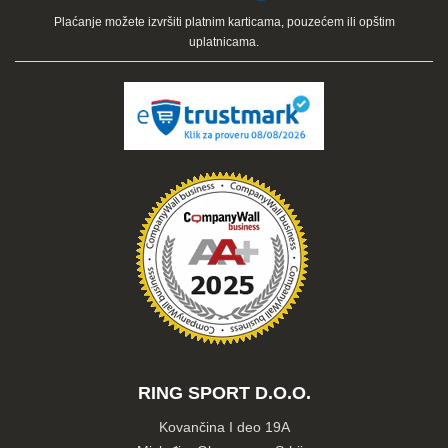
Plaćanje možete izvršiti platnim karticama, pouzećem ili opštim
uplatnicama.
RING SPORT D.O.O.
Kovančina I deo 19A