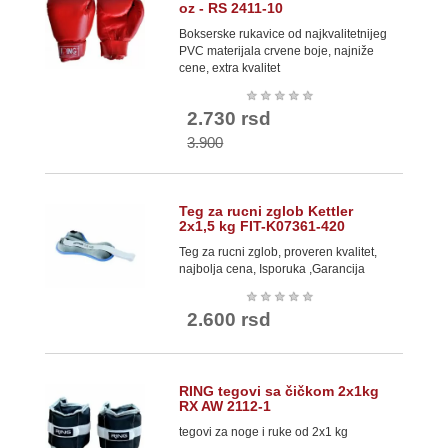
oz - RS 2411-10
Bokserske rukavice od najkvalitetnijeg
PVC materijala crvene boje, najniže
cene, extra kvalitet
★
★
★
★
★
2.730 rsd
3.900
Teg za rucni zglob Kettler
2x1,5 kg FIT-K07361-420
Teg za rucni zglob, proveren kvalitet,
najbolja cena, Isporuka ,Garancija
★
★
★
★
★
2.600 rsd
RING tegovi sa čičkom 2x1kg
RX AW 2112-1
tegovi za noge i ruke od 2x1 kg