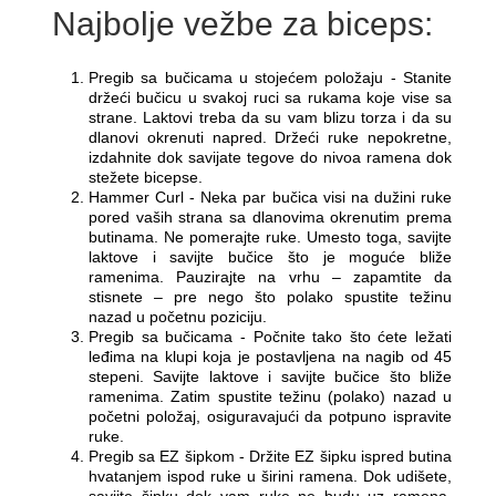
Najbolje vežbe za biceps:
Pregib sa bučicama u stojećem položaju - Stanite
držeći bučicu u svakoj ruci sa rukama koje vise sa
strane. Laktovi treba da su vam blizu torza i da su
dlanovi okrenuti napred. Držeći ruke nepokretne,
izdahnite dok savijate tegove do nivoa ramena dok
stežete bicepse.
Hammer Curl - Neka par bučica visi na dužini ruke
pored vaših strana sa dlanovima okrenutim prema
butinama. Ne pomerajte ruke. Umesto toga, savijte
laktove i savijte bučice što je moguće bliže
ramenima. Pauzirajte na vrhu – zapamtite da
stisnete – pre nego što polako spustite težinu
nazad u početnu poziciju.
Pregib sa bučicama - Počnite tako što ćete ležati
leđima na klupi koja je postavljena na nagib od 45
stepeni. Savijte laktove i savijte bučice što bliže
ramenima. Zatim spustite težinu (polako) nazad u
početni položaj, osiguravajući da potpuno ispravite
ruke.
Pregib sa EZ šipkom - Držite EZ šipku ispred butina
hvatanjem ispod ruke u širini ramena. Dok udišete,