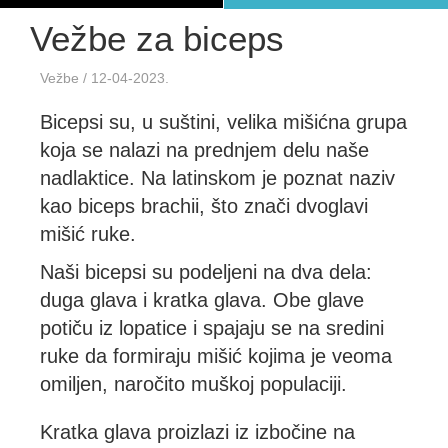
Vežbe za biceps
Vežbe
/ 12-04-2023.
Bicepsi su, u suštini, velika mišićna grupa
koja se nalazi na prednjem delu naše
nadlaktice. Na latinskom je poznat naziv
kao biceps brachii, što znači dvoglavi
mišić ruke.
Naši bicepsi su podeljeni na dva dela:
duga glava i kratka glava. Obe glave
potiču iz lopatice i spajaju se na sredini
ruke da formiraju mišić kojima je veoma
omiljen, naročito muškoj populaciji.
Kratka glava proizlazi iz izbočine na