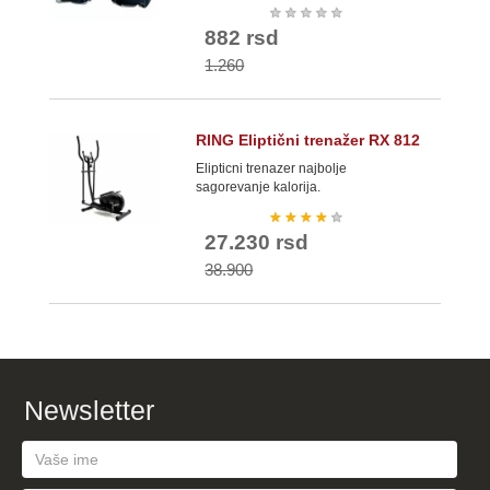
★
★
★
★
★
882 rsd
1.260
RING Eliptični trenažer RX 812
Elipticni trenazer najbolje
sagorevanje kalorija.
★
★
★
★
★
27.230 rsd
38.900
Newsletter