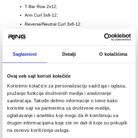
T-Bar Row 2x12;
Arm Curl 3x8-12;
Reverse/Neutral Curl 3x8-12.
Opciono 3. dan:
Arm Curl 3x8-12;
Saglasnost
Detalji
O kolačićima
Reverse Arm Curl 3x8-12.
Personalni trener Tatjana Bako
Ovaj veb sajt koristi kolačiće
Koristimo kolačiće za personalizaciju sadržaja i oglasa,
Podelite sa prijateljima
pružanje funkcija društvenih medija i analiziranje
saobraćaja. Takođe delimo informacije o tome kako
koristite sajt sa partnerima za društvene medije,
oglašavanje i analitiku koji mogu da ih kombinuju sa
drugim informacijama koje ste im dali ili koje su prikupili
Pročitajte i tekstove
na osnovu korišćenja usluga.