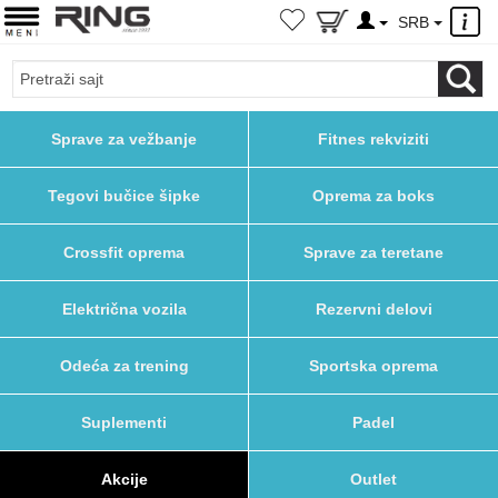
×
SRB
Sprave za vežbanje
Fitnes rekviziti
Tegovi bučice šipke
Oprema za boks
Crossfit oprema
Sprave za teretane
Električna vozila
Rezervni delovi
Odeća za trening
Sportska oprema
Suplementi
Padel
Akcije
Outlet