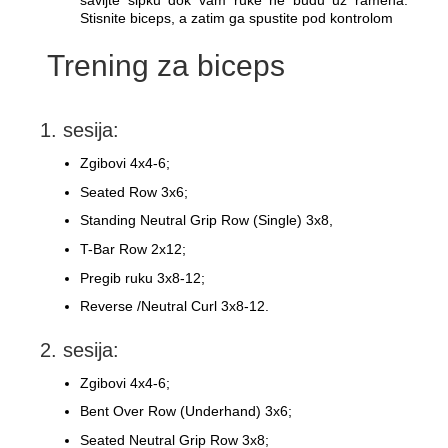
savijte šipku dok vam ruke ne budu uz ramena.
Stisnite biceps, a zatim ga spustite pod kontrolom
Trening za biceps
1. sesija:
Zgibovi 4x4-6;
Seated Row 3x6;
Standing Neutral Grip Row (Single) 3x8,
T-Bar Row 2x12;
Pregib ruku 3x8-12;
Reverse /Neutral Curl 3x8-12.
2. sesija:
Zgibovi 4x4-6;
Bent Over Row (Underhand) 3x6;
Seated Neutral Grip Row 3x8;