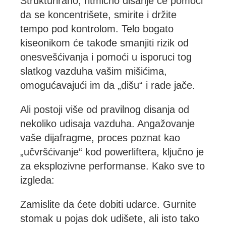
Strukturirano, ritmično disanje će pomoći
da se koncentrišete, smirite i držite
tempo pod kontrolom. Telo bogato
kiseonikom će takođe smanjiti rizik od
onesvešćivanja i pomoći u isporuci tog
slatkog vazduha vašim mišićima,
omogućavajući im da „dišu“ i rade jače.
Ali postoji više od pravilnog disanja od
nekoliko udisaja vazduha. Angažovanje
vaše dijafragme, proces poznat kao
„učvršćivanje“ kod powerliftera, ključno je
za eksplozivne performanse. Kako sve to
izgleda:
Zamislite da ćete dobiti udarce. Gurnite
stomak u pojas dok udišete, ali isto tako