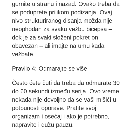
gurnite u stranu i nazad. Ovako treba da
se poduprete prilikom podizanja. Ovaj
nivo strukturiranog disanja možda nije
neophodan za svaku vežbu bicepsa –
dok je za svaki složeni pokret on
obavezan – ali imajte na umu kada
vežbate.
Pravilo 4: Odmarajte se više
Često ćete čuti da treba da odmarate 30
do 60 sekundi između serija. Ovo vreme
nekada nije dovoljno da se vaši mišići u
potpunosti oporave. Pratite svoj
organizam i osećaj i ako je potrebno,
napravite i dužu pauzu.