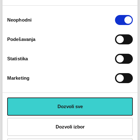
Избор
Neophodni
сагласности
Podešavanja
Statistika
Marketing
Sve što treba da znate o kvadricepsu
Dozvoli sve
Dozvoli izbor