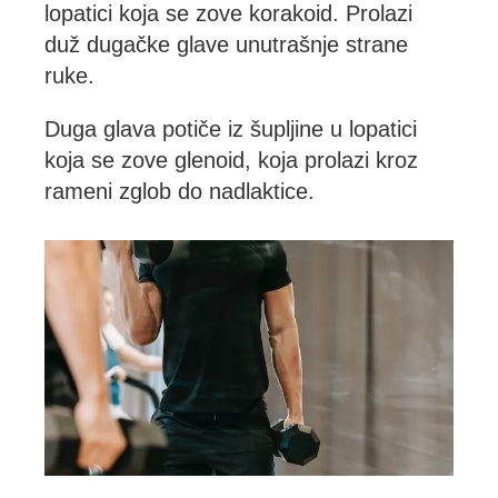
lopatici koja se zove korakoid. Prolazi
duž dugačke glave unutrašnje strane
ruke.
Duga glava potiče iz šupljine u lopatici
koja se zove glenoid, koja prolazi kroz
rameni zglob do nadlaktice.