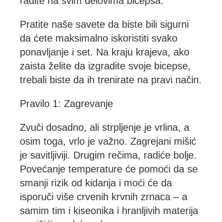
radite na svim delovima bicepsa.
Pratite naše savete da biste bili sigurni
da ćete maksimalno iskoristiti svako
ponavljanje i set. Na kraju krajeva, ako
zaista želite da izgradite svoje bicepse,
trebali biste da ih trenirate na pravi način.
Pravilo 1: Zagrevanje
Zvuči dosadno, ali strpljenje je vrlina, a
osim toga, vrlo je važno. Zagrejani mišić
je savitljiviji. Drugim rečima, radiće bolje.
Povećanje temperature će pomoći da se
smanji rizik od kidanja i moći će da
isporuči više crvenih krvnih zrnaca – a
samim tim i kiseonika i hranljivih materija