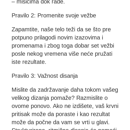
– mišićima dok rade.
Pravilo 2: Promenite svoje vežbe
Zapamtite, naše telo teži da se što pre
potpuno prilagodi novim izazovima i
promenama i zbog toga dobar set vežbi
posle nekog vremena više neće pružati
iste rezultate.
Pravilo 3: Važnost disanja
Mislite da zadržavanje daha tokom vašeg
velikog dizanja pomaže? Razmislite o
ovome ponovo. Ako ne izdišete, vaš krvni
pritisak može da poraste i kao rezultat
može da počne da vam se vrti u glavi.