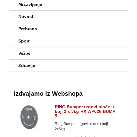
Mršavljenje
Novosti
Prehrana
Sport
Vežbe
Zdravlje
Izdvajamo iz Webshopa
RING Bumper tegovi ploče u
boji 2 x 5kg-RX WP026 BUMP-
5
Ring Bumper tegovi ploce u boji
2x5kg