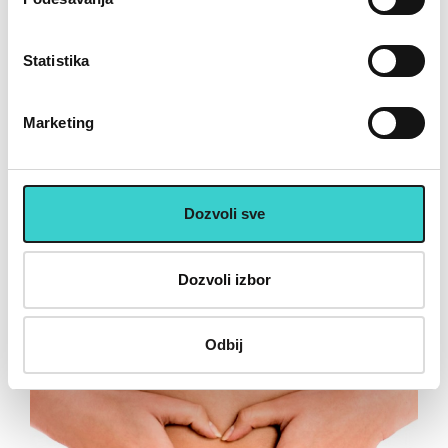
svakoj strani.
Savet:
Najbolje bi bilo da ovu vežbu u
Statistika
početku radite bez tega.
Marketing
(Izvor:
www.oxygenmag.com
)
Podelite sa prijateljima
Dozvoli sve
Dozvoli izbor
Takođe pročitajte
Odbij