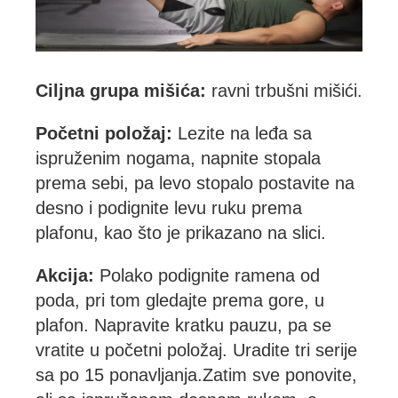
Ciljna grupa mišića:
ravni trbušni mišići.
Početni položaj:
Lezite na leđa sa
ispruženim nogama, napnite stopala
prema sebi, pa levo stopalo postavite na
desno i podignite levu ruku prema
plafonu, kao što je prikazano na slici.
Akcija:
Polako podignite ramena od
poda, pri tom gledajte prema gore, u
plafon. Napravite kratku pauzu, pa se
vratite u početni položaj. Uradite tri serije
sa po 15 ponavljanja.Zatim sve ponovite,