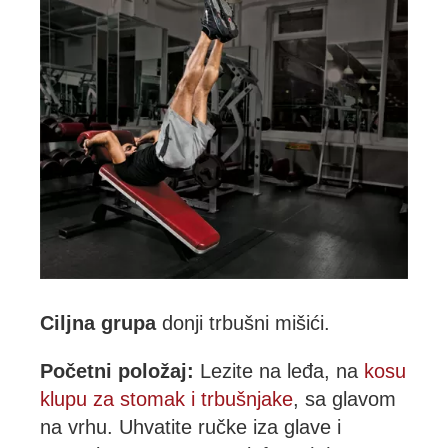
Ciljna grupa
donji trbušni mišići.
Početni položaj:
Lezite na leđa, na
kosu
klupu za stomak i trbušnjake
, sa glavom
na vrhu. Uhvatite ručke iza glave i