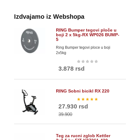
Izdvajamo iz Webshopa
RING Bumper tegovi ploče u
boji 2 x 5kg-RX WP026 BUMP-
5
Ring Bumper tegovi ploce u boji
2x5kg
★
★
★
★
★
3.878 rsd
RING Sobni bicikl RX 220
★
★
★
★
★
27.930 rsd
39.900
Teg za rucni zglob Kettler