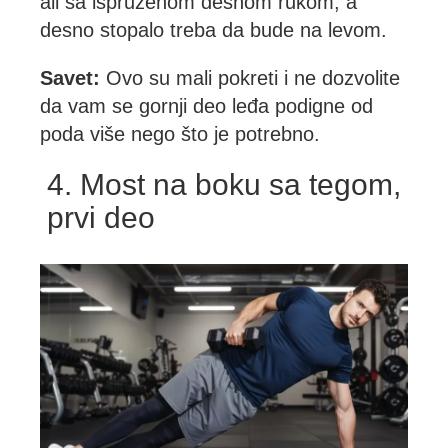
ali sa ispruženom desnom rukom, a
desno stopalo treba da bude na levom.
Savet:
Ovo su mali pokreti i ne dozvolite
da vam se gornji deo leđa podigne od
poda više nego što je potrebno.
4. Most na boku sa tegom,
prvi deo