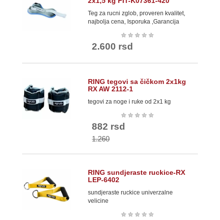
2x1,5 kg FIT-K07361-420
Teg za rucni zglob, proveren kvalitet,
najbolja cena, Isporuka ,Garancija
★
★
★
★
★
2.600 rsd
RING tegovi sa čičkom 2x1kg
RX AW 2112-1
tegovi za noge i ruke od 2x1 kg
★
★
★
★
★
882 rsd
1.260
RING sundjeraste ruckice-RX
LEP-6402
sundjeraste ruckice univerzalne
velicine
★
★
★
★
★