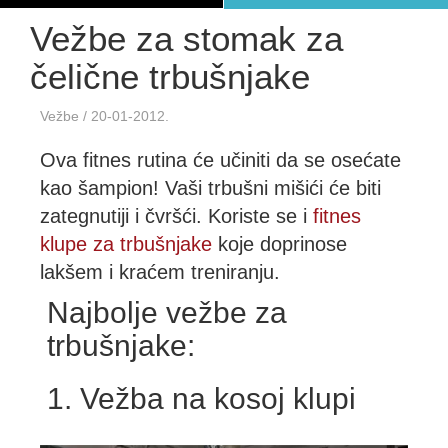
Vežbe za stomak za
čelične trbušnjake
Vežbe
/ 20-01-2012.
Ova fitnes rutina će učiniti da se osećate
kao šampion! Vaši trbušni mišići će biti
zategnutiji i čvršći. Koriste se i
fitnes
klupe za trbušnjake
koje doprinose
lakšem i kraćem treniranju.
Najbolje vežbe za
trbušnjake:
1. Vežba na kosoj klupi