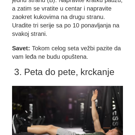
jednu stranu (B). Napravite kratku pauzu,
a zatim se vratite u centar i napravite
zaokret kukovima na drugu stranu.
Uradite tri serije sa po 10 ponavljanja na
svakoj strani.
Savet:
Tokom celog seta vežbi pazite da
vam leđa ne budu opuštena.
3. Peta do pete, krckanje