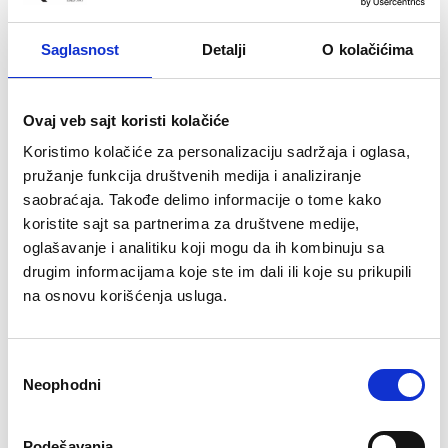
Saglasnost
Detalji
O kolačićima
Ovaj veb sajt koristi kolačiće
Koristimo kolačiće za personalizaciju sadržaja i oglasa,
pružanje funkcija društvenih medija i analiziranje
saobraćaja. Takođe delimo informacije o tome kako
koristite sajt sa partnerima za društvene medije,
oglašavanje i analitiku koji mogu da ih kombinuju sa
drugim informacijama koje ste im dali ili koje su prikupili
Akcija:
Zatim, podignite teg ka plafonu,
na osnovu korišćenja usluga.
ruka mora biti ispružena i ravna (C).
Lagano spustite ruku sa tegom, zatim
Избор
kukove i vratite se u početni položaj.
Neophodni
сагласности
Uradite 10 ponavljanja, pa promenite
stranu. Trebalo bi da uradite tri serije na
Podešavanja