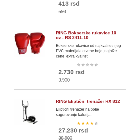
413 rsd
590
RING Bokserske rukavice 10
oz - RS 2411-10
Bokserske rukavice od najkvalitetnijeg
PVC materijala crvene boje, najniže
cene, extra kvalitet
★
★
★
★
★
2.730 rsd
3.900
RING Eliptični trenažer RX 812
Elipticni trenazer najbolje
sagorevanje kalorija.
★
★
★
★
★
27.230 rsd
38.900