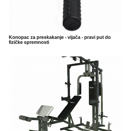
Konopac za preskakanje - vijača - pravi put do
fizičke spremnosti