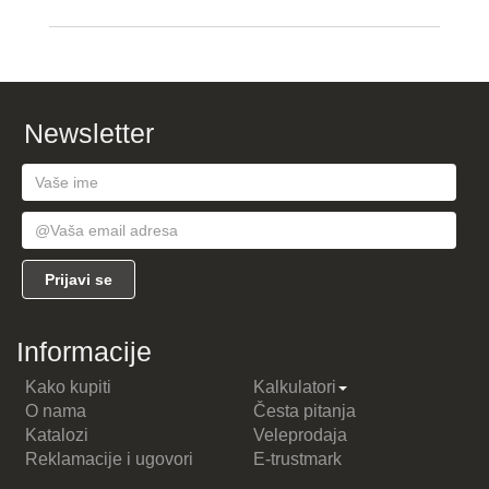
Newsletter
Informacije
Kako kupiti
Kalkulatori
O nama
Česta pitanja
Katalozi
Veleprodaja
Reklamacije i ugovori
E-trustmark