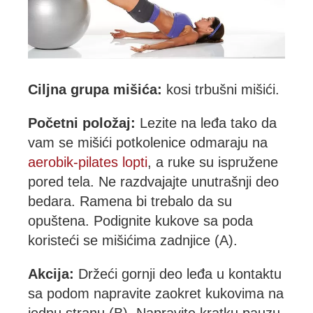
Ciljna grupa mišića:
kosi trbušni mišići.
Početni položaj:
Lezite na leđa tako da
vam se mišići potkolenice odmaraju na
aerobik-pilates lopti
, a ruke su ispružene
pored tela. Ne razdvajajte unutrašnji deo
bedara. Ramena bi trebalo da su
opuštena. Podignite kukove sa poda
koristeći se mišićima zadnjice (A).
Akcija:
Držeći gornji deo leđa u kontaktu
sa podom napravite zaokret kukovima na