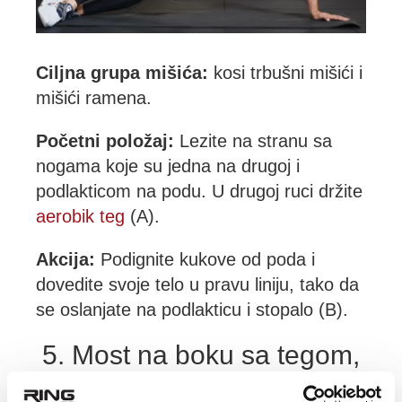
Ciljna grupa mišića:
kosi trbušni mišići i
mišići ramena.
Početni položaj:
Lezite na stranu sa
nogama koje su jedna na drugoj i
podlakticom na podu. U drugoj ruci držite
aerobik teg
(A).
Akcija:
Podignite kukove od poda i
dovedite svoje telo u pravu liniju, tako da
se oslanjate na podlakticu i stopalo (B).
5. Most na boku sa tegom,
drugi deo