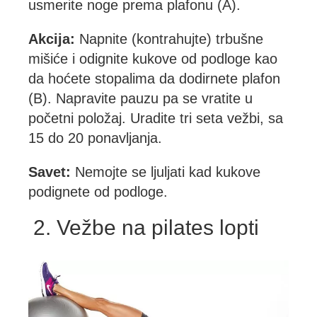
usmerite noge prema plafonu (A).
Akcija:
Napnite (kontrahujte) trbušne
mišiće i odignite kukove od podloge kao
da hoćete stopalima da dodirnete plafon
(B). Napravite pauzu pa se vratite u
početni položaj. Uradite tri seta vežbi, sa
15 do 20 ponavljanja.
Savet:
Nemojte se ljuljati kad kukove
podignete od podloge.
2. Vežbe na pilates lopti