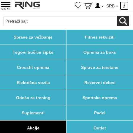
×
SRB
Sprave za vežbanje
Fitnes rekviziti
Tegovi bučice šipke
Oprema za boks
Crossfit oprema
Sprave za teretane
Električna vozila
Rezervni delovi
Odeća za trening
Sportska oprema
Suplementi
Padel
Akcije
Outlet