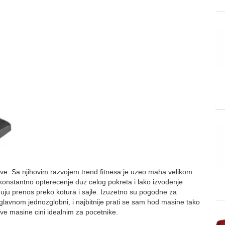
ve. Sa njihovim razvojem trend fitnesa je uzeo maha velikom
 konstantno opterecenje duz celog pokreta i lako izvođenje
ju prenos preko kotura i sajle. Izuzetno su pogodne za
uglavnom jednozglobni, i najbitnije prati se sam hod masine tako
 masine cini idealnim za pocetnike.