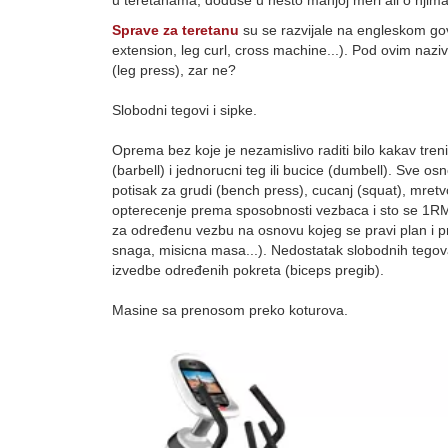
u teretanama, doduse u nesto manjoj meri ali o njim
Sprave za teretanu
su se razvijale na engleskom g
extension, leg curl, cross machine...). Pod ovim nazi
(leg press), zar ne?
Slobodni tegovi i sipke.
Oprema bez koje je nezamislivo raditi bilo kakav tren
(barbell) i jednorucni teg ili bucice (dumbell). Sve
potisak za grudi (bench press), cucanj (squat), mretvo
opterecenje prema sposobnosti vezbaca i sto se 1R
za određenu vezbu na osnovu kojeg se pravi plan i p
snaga, misicna masa...). Nedostatak slobodnih tegov
izvedbe određenih pokreta (biceps pregib).
Masine sa prenosom preko koturova.