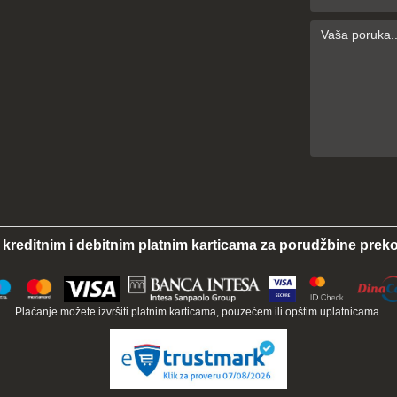
 kreditnim i debitnim platnim karticama za porudžbine preko
Plaćanje možete izvršiti platnim karticama, pouzećem ili opštim uplatnicama.