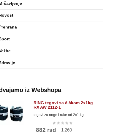
Mršavljenje
Novosti
Prehrana
Sport
Vežbe
Zdravlje
zdvajamo iz Webshopa
RING tegovi sa čičkom 2x1kg
RX AW 2112-1
tegovi za noge i ruke od 2x1 kg
★
★
★
★
★
882 rsd
1.260