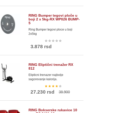
RING Bumper tegovi ploče u
boji 2 x 5kg-RX WP026 BUMP-
5
Ring Bumper tegovi ploce u boji
2x5kg
★
★
★
★
★
3.878 rsd
RING Eliptični trenažer RX
812
Elipticni trenazer najbolje
sagorevanje kalorija.
★
★
★
★
★
27.230 rsd
38.900
RING Bokserske rukavice 10