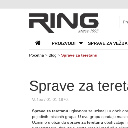
O
nama
Katalozi
PROIZVODI
SPRAVE ZA VEŽBA
Kontakt
Blog
Početna
>
Blog
>
Sprave za teretanu
Česta
pitanja
Sprave za tere
Vežbe
/ 01-01-1970.
S
prave za teretanu
uglavnom se uzimaju u obzir one
pojedinih misicnih grupa. U ovu grupu spadaju masine
Uzmimo u obzir da
sprave za teretanu
obuhvataju mn