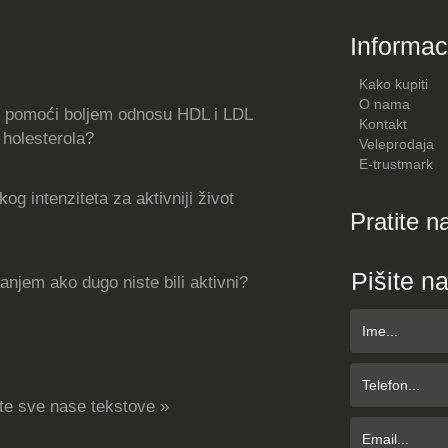
Informac
Kako kupiti
O nama
 pomoći boljem odnosu HDL i LDL
Kontakt
holesterola?
Veleprodaja
E-trustmark
og intenziteta za aktivniji život
Pratite n
Pišite n
njem ako dugo niste bili aktivni?
te sve nase tekstove »