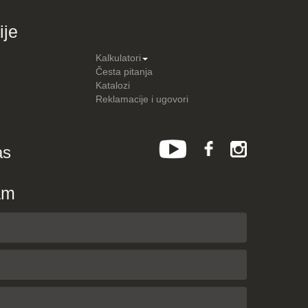
ije
Kalkulatori
Česta pitanja
Katalozi
Reklamacije i ugovori
as
am