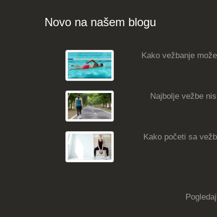
Novo na našem blogu
Kako vežbanje može
Najbolje vežbe nisk
Kako početi sa vežba
Pogledaj