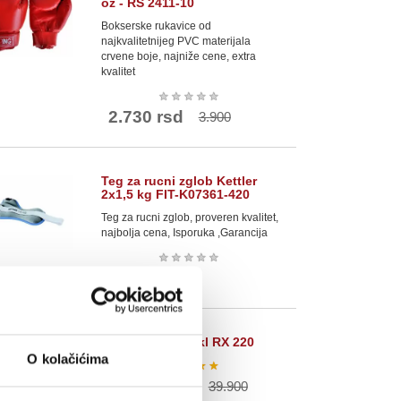
oz - RS 2411-10
Bokserske rukavice od
najkvalitetnijeg PVC materijala
crvene boje, najniže cene, extra
kvalitet
★
★
★
★
★
2.730 rsd
3.900
Teg za rucni zglob Kettler
2x1,5 kg FIT-K07361-420
Teg za rucni zglob, proveren kvalitet,
najbolja cena, Isporuka ,Garancija
★
★
★
★
★
2.600 rsd
RING Sobni bicikl RX 220
O kolačićima
★
★
★
★
★
27.930 rsd
39.900