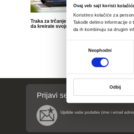
Ovaj veb sajt koristi kolačić
Koristimo kolačiće za persona
Traka za trčanje - pravi način
Kako god da
Takođe delimo informacije o t
da kreirate svoju liniju
redovno
da ih kombinuju sa drugim inf
Избор
Neophodni
сагласности
Odbij
Prijavi se za informacije o p
Upišite vaše podatke (ime i email adre