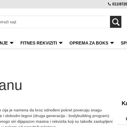
011/872
NJE
FITNES REKVIZITI
OPREMA ZA BOKS
SP
tanu
K
 cija je namena da kroz određeni pokret povecaju snagu
 i slobodni tegovi (druga generacija - bodybuilding program).
ogo siri dijapazon masina i rekvizita koji su takođe zastupljeni