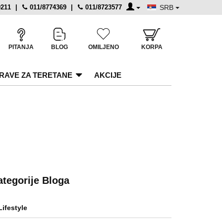
0211
|
011/8774369
|
011/8723577
SRB
PITANJA
BLOG
OMILJENO
KORPA
RAVE ZA TERETANE
AKCIJE
ategorije Bloga
Lifestyle