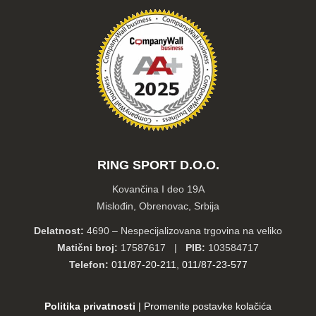
RING SPORT D.O.O.
Kovančina I deo 19A
Mislođin, Obrenovac, Srbija
Delatnost:
4690 – Nespecijalizovana trgovina na veliko
Matični broj:
17587617 |
PIB:
103584717
Telefon:
011/87-20-211
,
011/87-23-577
Politika privatnosti
|
Promenite postavke kolačića