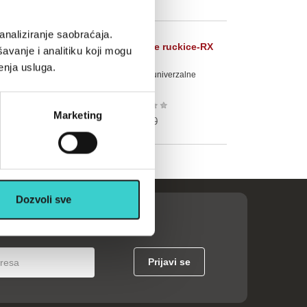
analiziranje saobraćaja.
RING sundjeraste ruckice-RX
avanje i analitiku koji mogu
LEP-6402
enja usluga.
sundjeraste ruckice univerzalne
velicine
★
★
★
★
★
Marketing
413 rsd
590
Dozvoli sve