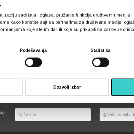
e
lizaciju sadržaja i oglasa, pružanje funkcija društvenih medija i 
 vežbate vežbajte
ome kako koristite sajt sa partnerima za društvene medije, oglaš
ormacijama koje ste im dali ili koje su prikupili na osnovu korišć
Podešavanja
Statistika
Dozvoli izbor
opustima, akcijama, treninzima
su)