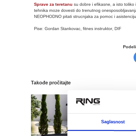
Sprave za teretanu
su dobre i efikasne, a isto tolik
tehnika moze dovesti do trenutnog onesposobljavanja p
NEOPHODNO pitati strucnjaka za pomoc i asistenciju
Pise: Gordan Stankovac, fitnes instruktor, DIF
Podeli
Takođe pročitajte
Saglasnost