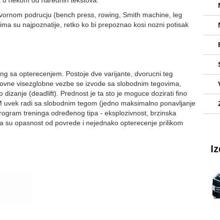
a u nekom od narednih tekstova.
ovornom podrucju (bench press, rowing, Smith machine, leg
vima su najpoznatije, retko ko bi prepoznao kosi nozni potisak
ing sa opterecenjem. Postoje dve varijante, dvorucni teg
 osnovne visezglobne vezbe se izvode sa slobodnim tegovima,
 dizanje (deadlift). Prednost je ta sto je moguce dozirati fino
M uvek radi sa slobodnim tegom (jedno maksimalno ponavljanje
rogram treninga određenog tipa - eksplozivnost, brzinska
a su opasnost od povrede i nejednako opterecenje prilikom
I