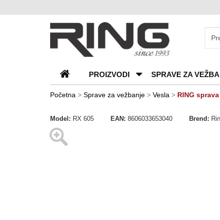
O
nama
Katalozi
PROIZVODI
SPRAVE ZA VEŽBA
Kontakt
Blog
Početna
>
Sprave za vežbanje
>
Vesla
>
RING sprava 
Česta
Model:
RX 605
EAN:
8606033653040
Brend:
Ri
pitanja