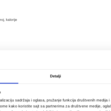
oj, kalorije
aj proizvod
Detalji
e
lizaciju sadržaja i oglasa, pružanje funkcija društvenih medija i 
ome kako koristite sajt sa partnerima za društvene medije, oglaš