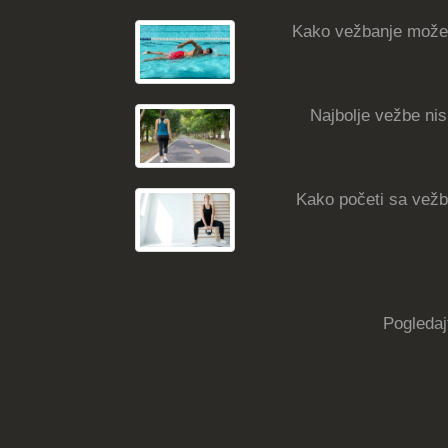
Kako vežbanje može
Najbolje vežbe nisk
Kako početi sa vežba
Pogledaj