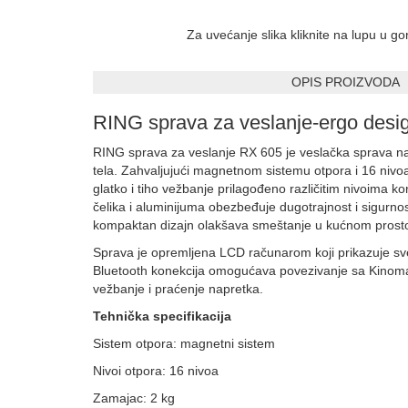
Za uvećanje slika kliknite na lupu u g
OPIS PROIZVODA
RING sprava za veslanje-ergo desi
RING sprava za veslanje RX 605 je veslačka sprava 
tela. Zahvaljujući magnetnom sistemu otpora i 16 ni
glatko i tiho vežbanje prilagođeno različitim nivoima ko
čelika i aluminijuma obezbeđuje dugotrajnost i sigurno
kompaktan dizajn olakšava smeštanje u kućnom prost
Sprava je opremljena LCD računarom koji prikazuje sv
Bluetooth konekcija omogućava povezivanje sa Kinomap
vežbanje i praćenje napretka.
Tehnička specifikacija
Sistem otpora: magnetni sistem
Nivoi otpora: 16 nivoa
Zamajac: 2 kg