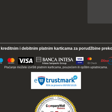
 kreditnim i debitnim platnim karticama za porudžbine preko
Plaćanje možete izvršiti platnim karticama, pouzećem ili opštim uplatnicama.