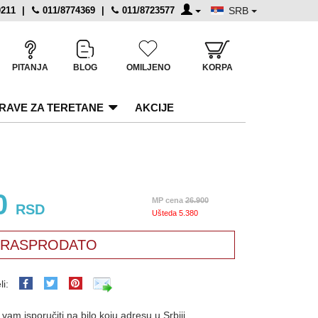
0211
|
011/8774369
|
011/8723577
SRB
PITANJA
BLOG
OMILJENO
KORPA
RAVE ZA TERETANE
AKCIJE
0
MP cena
26.900
RSD
Ušteda
5.380
RASPRODATO
li:
am isporučiti na bilo koju adresu u Srbiji.