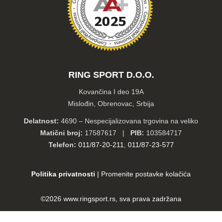
RING SPORT D.O.O.
Kovančina I deo 19A
Mislođin, Obrenovac, Srbija
Delatnost:
4690 – Nespecijalizovana trgovina na veliko
Matični broj:
17587617 |
PIB:
103584717
Telefon:
011/87-20-211
,
011/87-23-577
Politika privatnosti
|
Promenite postavke kolačića
©2026
www.ringsport.rs
, sva prava zadržana