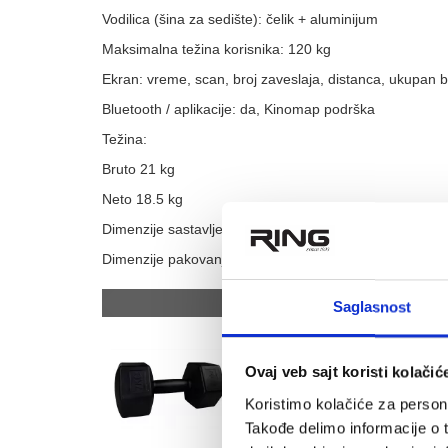
Vodilica (šina za sedište): čelik + aluminijum
Maksimalna težina korisnika: 120 kg
Ekran: vreme, scan, broj zaveslaja, distanca, ukupan br
Bluetooth / aplikacije: da, Kinomap podrška
Težina:
Bruto 21 kg
Neto 18.5 kg
Dimenzije sastavljene sprave: 157.2 × 40.3 × 65 cm
Dimenzije pakovanja: 99 × 19 × 45 cm
Preporučeni artikli uz ov
Saglasnost
Ovaj veb sajt koristi kolačić
Koristimo kolačiće za persona
Takođe delimo informacije o t