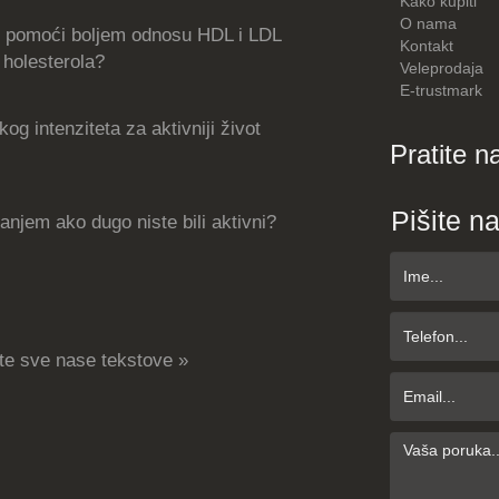
Kako kupiti
O nama
 pomoći boljem odnosu HDL i LDL
Kontakt
holesterola?
Veleprodaja
E-trustmark
og intenziteta za aktivniji život
Pratite n
Pišite n
njem ako dugo niste bili aktivni?
te sve nase tekstove »