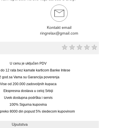
Kontakt email
ringrelax@gmail.com
★
★
★
★
★
U cenu je uključen PDV
 do 12 rata bez kamate karticom Banke Intese
2 god.sa Vama su Garancija poverenja
Vise od 200.000 zadovoljnih kupaca
Ekspresna dostava u celoj Srbiji
Uvek dostupna podrška i servis
100% Sigurna kupovina
preko 8000 din popust 5% sledecom kupovinom
Uputstva