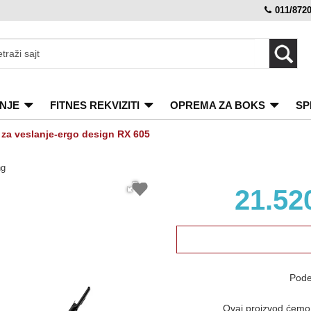
011/872
NJE
FITNES REKVIZITI
OPREMA ZA BOKS
SP
za veslanje-ergo design RX 605
ng
21.52
Pode
Ovaj proizvod ćemo v