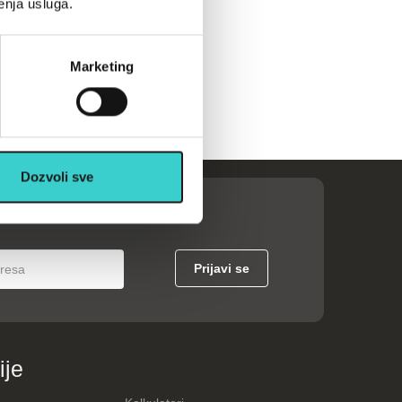
enja usluga.
Marketing
Dozvoli sve
ije