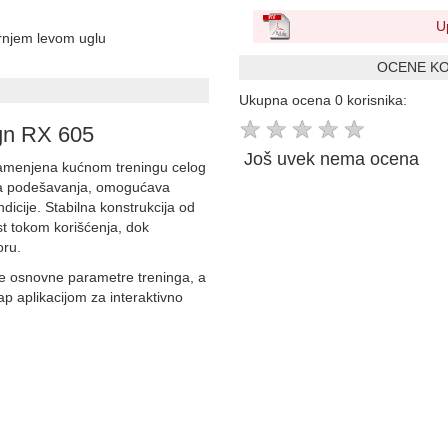
U
ornjem levom uglu
OCENE KO
Ukupna ocena 0 korisnika:
★
★
★
★
★
gn RX 605
Još uvek nema ocena
namenjena kućnom treningu celog
voa podešavanja, omogućava
ndicije. Stabilna konstrukcija od
st tokom korišćenja, dok
oru.
e osnovne parametre treninga, a
 aplikacijom za interaktivno