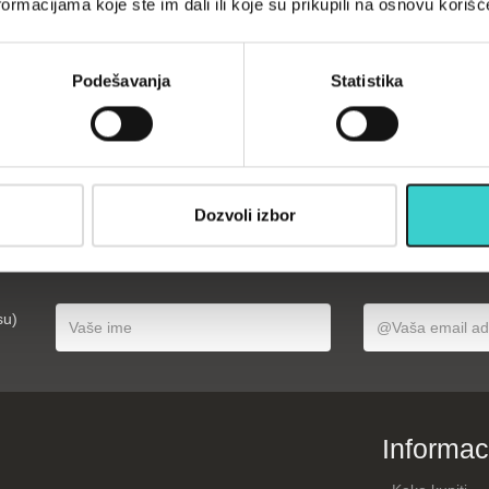
ormacijama koje ste im dali ili koje su prikupili na osnovu korišć
lebell 16kg
RING Kettlebell 24kg
vinyl RX
metal+vinyl RX
-16 blue
DB2174-24 blue
Podešavanja
Statistika
790
3 rsd
9.990 rsd
U korpu
U korpu
Dozvoli izbor
opustima, akcijama, treninzima
su)
Informac