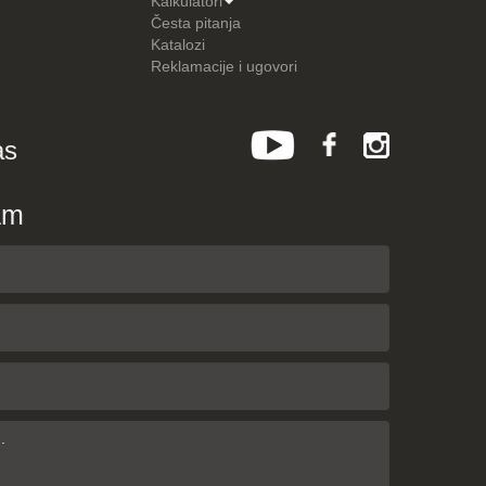
Kalkulatori
Česta pitanja
Katalozi
Reklamacije i ugovori
as
am