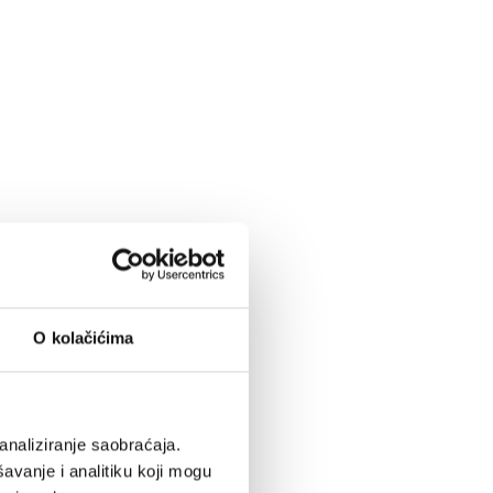
O kolačićima
analiziranje saobraćaja.
avanje i analitiku koji mogu