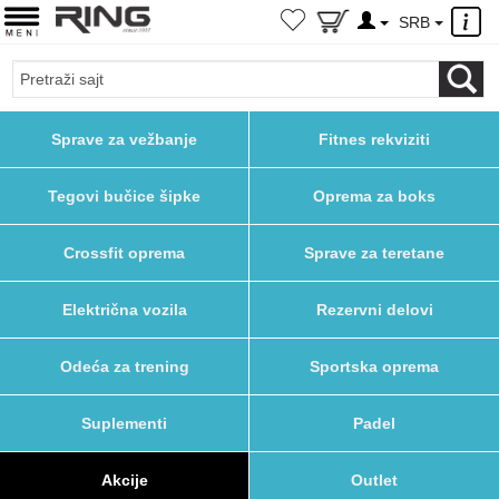
×
SRB
Sprave za vežbanje
Fitnes rekviziti
Tegovi bučice šipke
Oprema za boks
Crossfit oprema
Sprave za teretane
Električna vozila
Rezervni delovi
Odeća za trening
Sportska oprema
Suplementi
Padel
Akcije
Outlet