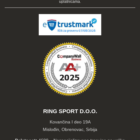
uplatnicama.
RING SPORT D.O.O.
Kovančina I deo 19A
Mislođin, Obrenovac, Srbija