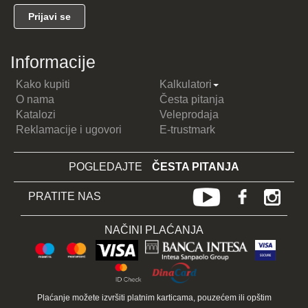
Informacije
Kako kupiti
Kalkulatori
O nama
Česta pitanja
Katalozi
Veleprodaja
Reklamacije i ugovori
E-trustmark
POGLEDAJTE
ČESTA PITANJA
PRATITE NAS
NAČINI PLAĆANJA
Plaćanje možete izvršiti platnim karticama, pouzećem ili opštim