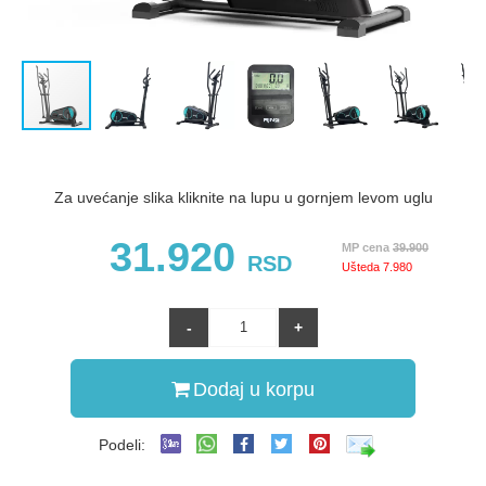
Za uvećanje slika kliknite na lupu u gornjem levom uglu
31.920
MP cena
39.900
RSD
Ušteda
7.980
Dodaj u korpu
Podeli: