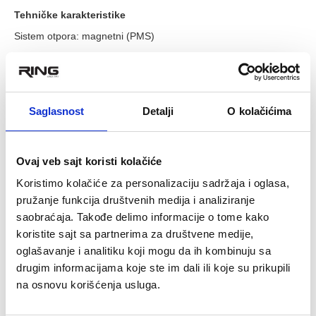
Tehničke karakteristike
Sistem otpora: magnetni (PMS)
Nivoi otpora: 16 nivoa
Podešavanje otpora: elektronsko (preko konzole)
Zamajac: 3 kg
Saglasnost
Detalji
O kolačićima
Pogon: crank sistem
Kočioni sistem: magnetni
Ovaj veb sajt koristi kolačiće
Ergonomija i podešavanje
Koristimo kolačiće za personalizaciju sadržaja i oglasa,
Ručke: 340 mm
pružanje funkcija društvenih medija i analiziranje
Preporučena visina korisnika: 155 – 190 cm
saobraćaja. Takođe delimo informacije o tome kako
Sedište: fiksno
koristite sajt sa partnerima za društvene medije,
Konzola i praćenje treninga
oglašavanje i analitiku koji mogu da ih kombinuju sa
drugim informacijama koje ste im dali ili koje su prikupili
Prikaz konzole: vreme, brzina, distanca, kalorije, puls, RPM
na osnovu korišćenja usluga.
Performanse i nosivost
Maksimalna težina korisnika: 130 kg