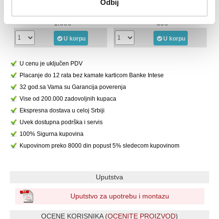
Odbij
1.393 rsd
273 rsd
1.990
390
U korpu
U korpu
U cenu je uključen PDV
Placanje do 12 rata bez kamate karticom Banke Intese
32 god.sa Vama su Garancija poverenja
Vise od 200.000 zadovoljnih kupaca
Ekspresna dostava u celoj Srbiji
Uvek dostupna podrška i servis
100% Sigurna kupovina
Kupovinom preko 8000 din popust 5% sledecom kupovinom
Uputstva
Uputstvo za upotrebu i montazu
OCENE KORISNIKA (
OCENITE PROIZVOD
)