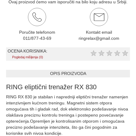
Ovaj proizvod ćemo vam isporučiti na bilo koju adresu u Srbiji.
Poručite telefonom
Kontakt email
011/877-43-69
ringrelax@gmail.com
OCENA KORISNIKA:
★
★
★
★
★
Pogledaj mišljenja (0)
OPIS PROIZVODA
RING eliptični trenažer RX 830
RING RX 830 je stabilan i napredniji eliptični trenažer namenjen
intenzivnijem kućnom treningu. Magnetni sistem otpora
omogućava tih i gladak rad, dok elektronsko podešavanje nivoa
olakšava preciznu kontrolu treninga i postepeno povećavanje
opterećenja.Opremljen je kontrolisanim otporom i omogućava
precizno podešavanje intenziteta, što ga čini pogodnim za
korisnike svih nivoa kondicije.