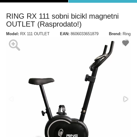
RING RX 111 sobni bicikl magnetni
OUTLET (Rasprodato!)
Model:
RX 111 OUTLET
EAN:
8606033651879
Brend:
Ring