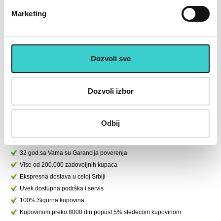
Marketing
RING Tegovi sa čičkom od 2x
RING Pojas za mrsavljenje
2kg (tamno sivi) - RX AW
RX SLIM 1
2201
Dozvoli sve
1.533 rsd
693 rsd
2.190
990
Dozvoli izbor
U korpu
U korpu
Odbij
U cenu je uključen PDV
Placanje do 12 rata bez kamate karticom Banke Intese
32 god.sa Vama su Garancija poverenja
Vise od 200.000 zadovoljnih kupaca
Ekspresna dostava u celoj Srbiji
Uvek dostupna podrška i servis
100% Sigurna kupovina
Kupovinom preko 8000 din popust 5% sledecom kupovinom