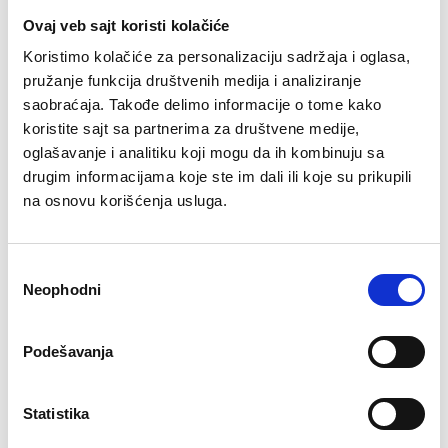
za opterećenje (novi model)
Ovaj veb sajt koristi kolačiće
8 stepena nivoa visine sedišta (jako, udobno);
podešavanje sedišta gore-dole
Koristimo kolačiće za personalizaciju sadržaja i oglasa,
nova high-tech magnetna tehnologija; ojačan prenosni
pružanje funkcija društvenih medija i analiziranje
kaiš i ležaj
saobraćaja. Takođe delimo informacije o tome kako
poseduje točkiće za premeštanje- moderan dizajn
boja metala-crna, boja kutije-mat crna
koristite sajt sa partnerima za društvene medije,
nivelacija u odnosu na povrsinu na kojoj bicikla-trenazer
oglašavanje i analitiku koji mogu da ih kombinuju sa
stoji
drugim informacijama koje ste im dali ili koje su prikupili
moderan dizajn
na osnovu korišćenja usluga.
dimenzije montirane sprave:
95 x 51 x 110.5
tezina zamajca 8 kg
za kilažu vežbača do 110 kg
Избор
preporučljivo za visinu vežbača do 170cm
Neophodni
сагласности
NW-18 kg
Podešavanja
Preporučeni artikli uz ovaj proizvod
Statistika