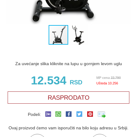
Za uvećanje slika kliknite na lupu u gornjem levom uglu
12.534
MP cena
22.790
RSD
Ušteda
10.256
RASPRODATO
Podeli:
Ovaj proizvod ćemo vam isporučiti na bilo koju adresu u Srbiji.