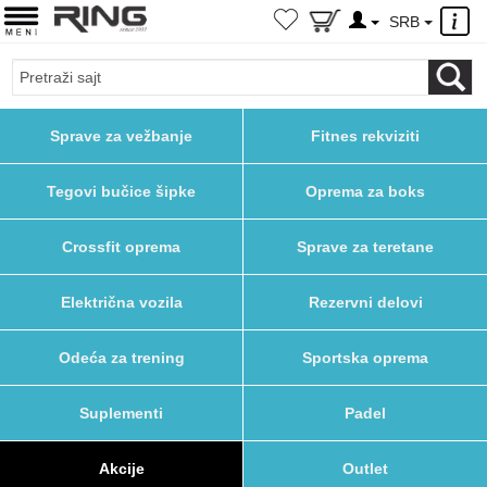
×
SRB
Sprave za vežbanje
Fitnes rekviziti
Tegovi bučice šipke
Oprema za boks
Crossfit oprema
Sprave za teretane
Električna vozila
Rezervni delovi
Odeća za trening
Sportska oprema
Suplementi
Padel
Akcije
Outlet