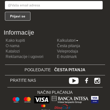
Informacije
Kako kupiti
Kalkulatori
O nama
Česta pitanja
Katalozi
Veleprodaja
Reklamacije i ugovori
E-trustmark
POGLEDAJTE
ČESTA PITANJA
PRATITE NAS
NAČINI PLAĆANJA