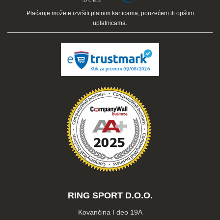
Plaćanje možete izvršiti platnim karticama, pouzećem ili opštim
uplatnicama.
RING SPORT D.O.O.
Kovančina I deo 19A