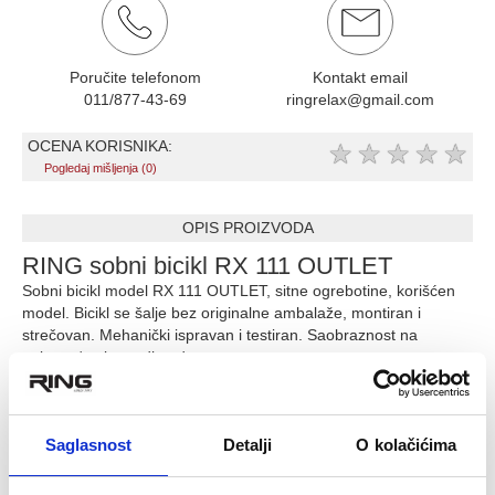
Poručite telefonom
Kontakt email
011/877-43-69
ringrelax@gmail.com
OCENA KORISNIKA:
★
★
★
★
★
Pogledaj mišljenja (0)
OPIS PROIZVODA
RING sobni bicikl RX 111 OUTLET
Sobni bicikl model RX 111 OUTLET, sitne ogrebotine, korišćen
model. Bicikl se šalje bez originalne ambalaže, montiran i
strečovan. Mehanički ispravan i testiran. Saobraznost na
polovno/outlet godinu dana
digitalni displej (potrošnja kalorija,vreme vožnje, brzina,
predjeni put, scaning, odometer- ukupna km koja se ne
može brisati, merenje pulsa –meri se na rukohvatima-
Saglasnost
Detalji
O kolačićima
dlanovi)
8 stepena opterećenja-magnetni prenos-masivan menjač