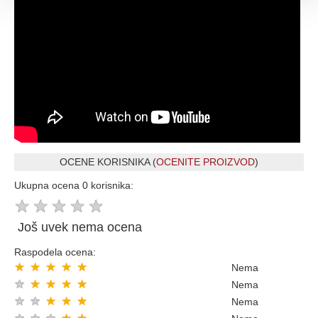
OCENE KORISNIKA (
OCENITE PROIZVOD
)
Ukupna ocena 0 korisnika:
★
★
★
★
★
Još uvek nema ocena
Raspodela ocena:
★
★
★
★
★
Nema
★
★
★
★
★
Nema
★
★
★
★
★
Nema