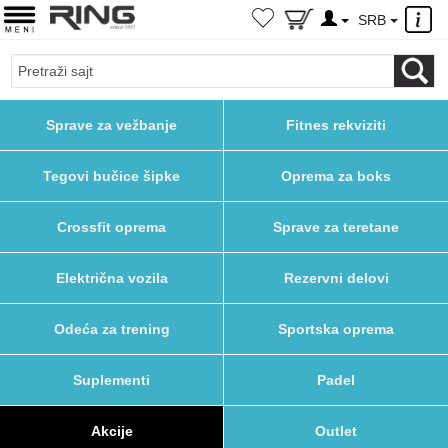
×
SRB
Sprave za vežbanje
Fitnes rekviziti
Tegovi bučice šipke
Oprema za boks
Crossfit oprema
Sprave za teretane
Električna vozila
Rezervni delovi
Odeća za trening
Sportska oprema
Suplementi
Padel
Akcije
Outlet