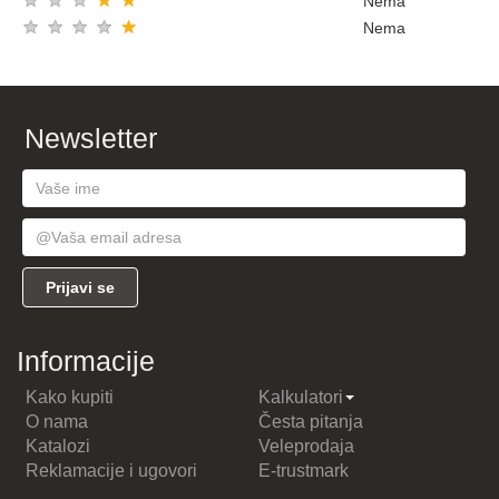
★
★
★
★
★
Nema
★
★
★
★
★
Nema
Newsletter
Informacije
Kako kupiti
Kalkulatori
O nama
Česta pitanja
Katalozi
Veleprodaja
Reklamacije i ugovori
E-trustmark