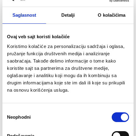
ojacane gazne povrsine
nivelacija u odnosu na povrsinu na kojoj sprava stoji;
tezina zamajca 6 kg-prenosni kaiš ojačan- pokret u 2
Saglasnost
Detalji
O kolačićima
smera
za kilazu vezbaca do 120 kg;
NW-36 kg, GW 40,5 kg
Ovaj veb sajt koristi kolačiće
dimenzije montirane sprave: 129 x 62 x 155
veličina pakovanja 111 x 37 x 56 (0,23 m3)
Koristimo kolačiće za personalizaciju sadržaja i oglasa,
EAN i ISO sertifikat
pružanje funkcija društvenih medija i analiziranje
obezbedjen servis i svi rezervni delovi
saobraćaja. Takođe delimo informacije o tome kako
koristite sajt sa partnerima za društvene medije,
Preporučeni artikli uz ovaj proizvod
oglašavanje i analitiku koji mogu da ih kombinuju sa
drugim informacijama koje ste im dali ili koje su prikupili
na osnovu korišćenja usluga.
Избор
Neophodni
сагласности
RING Sobni bicikl RX 109
RING Sobni bicikl RX 110
Podešavanja