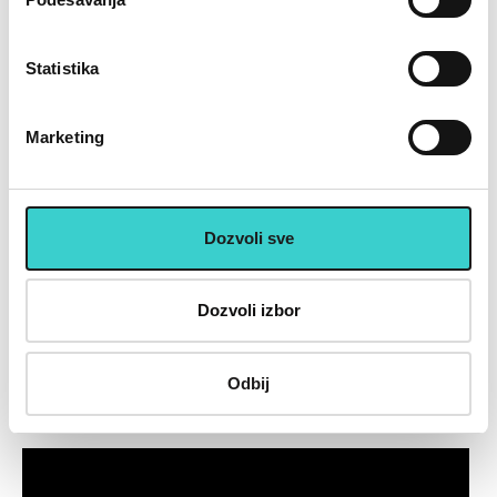
17.430 rsd
16.730 rsd
24.900
23.900
Statistika
U korpu
U korpu
Marketing
U cenu je uključen PDV
Placanje do 12 rata bez kamate karticom Banke Intese
32 god.sa Vama su Garancija poverenja
Dozvoli sve
Vise od 200.000 zadovoljnih kupaca
Ekspresna dostava u celoj Srbiji
Uvek dostupna podrška i servis
Dozvoli izbor
100% Sigurna kupovina
Kupovinom preko 8000 din popust 5% sledecom kupovinom
Odbij
Video