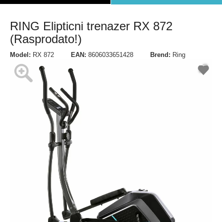
RING Elipticni trenazer RX 872
(Rasprodato!)
Model:
RX 872
EAN:
8606033651428
Brend:
Ring