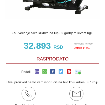
Za uvećanje slika kliknite na lupu u gornjem levom uglu
32.893
MP cena
46.990
RSD
Ušteda
14.097
RASPRODATO
Podeli:
Ovaj proizvod ćemo vam isporučiti na bilo koju adresu u Srbiji.