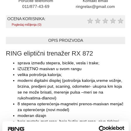
Poručite telefonom
Kontakt email
011/877-43-69
ringrelax@gmail.com
OCENA KORISNIKA:
★
★
★
★
★
Pogledaj mišljenja (0)
OPIS PROIZVODA
RING eliptični trenažer RX 872
sprava između stepera, bicikle, vesla i trake;
IZUZETNO masivan u svom rangu
velika potrošnja kalorija;
moderni digitalni displej (potrošnja kalorija,vreme vožnje,
brzina, predjeni put, scaning, odometer- ukupna km koja
se ne može brisati, merenje pulsa –meri se na
rukohvatima-dlanovi)
8 stepena opterećenja-magnetni prenos-masivan menjač
za opterećenje (novi model)
moderan dizajn
boja metala-mat crna, boja kutije-mat crna- siva-tirkizni
detalj