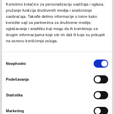
dole
Koristimo kolačiće za personalizaciju sadržaja i oglasa,
nova high-tech magnetna tehnologija
pružanje funkcija društvenih medija i analiziranje
poseduje točkiće za premeštanje
saobraćaja. Takođe delimo informacije o tome kako
boja metala-mat crna, boja kutije-mat crna
nivelacija u odnosu na površinu na kojoj bicikla-trenažer
koristite sajt sa partnerima za društvene medije,
stoji
oglašavanje i analitiku koji mogu da ih kombinuju sa
moderan dizajn
drugim informacijama koje ste im dali ili koje su prikupili
dimenzije montirane sprave: 76.5x49x133
na osnovu korišćenja usluga.
težina zamajca 8 kg
preporučljivo za visinu vežbača do i preko 175cm
za kilažu vežbača do 120 kg
NW 20.8 kg
Избор
Neophodni
сагласности
Preporučeni artikli uz ovaj proizvod
Podešavanja
Statistika
Marketing
RING Pojas za mrsavljenje
RING Tegovi za noge sa