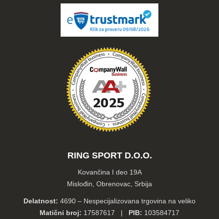
RING SPORT D.O.O.
Kovančina I deo 19A
Mislođin, Obrenovac, Srbija
Delatnost:
4690 – Nespecijalizovana trgovina na veliko
Matični broj:
17587617 |
PIB:
103584717