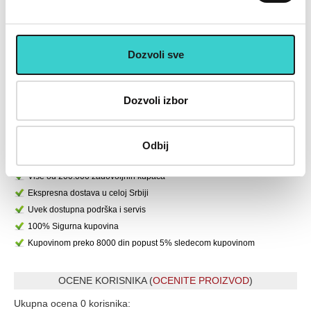
RX SLIM 1
cickom od 2x3 kg -RX AW
2112-3
693 rsd
1.855 rsd
Dozvoli sve
990
2.650
U korpu
U korpu
Dozvoli izbor
U cenu je uključen PDV
Placanje do 12 rata bez kamate karticom Banke Intese
Odbij
32 god.sa Vama su Garancija poverenja
Vise od 200.000 zadovoljnih kupaca
Ekspresna dostava u celoj Srbiji
Uvek dostupna podrška i servis
100% Sigurna kupovina
Kupovinom preko 8000 din popust 5% sledecom kupovinom
OCENE KORISNIKA (
OCENITE PROIZVOD
)
Ukupna ocena 0 korisnika: