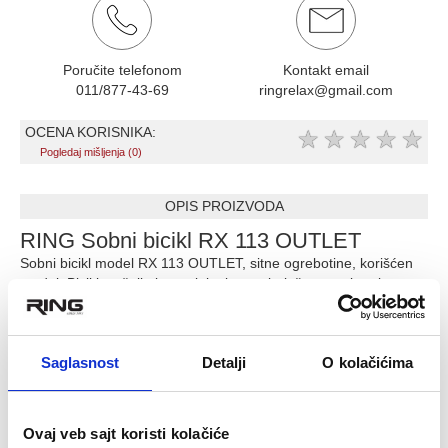
Poručite telefonom
Kontakt email
011/877-43-69
ringrelax@gmail.com
OCENA KORISNIKA:
★
★
★
★
★
Pogledaj mišljenja (0)
OPIS PROIZVODA
RING Sobni bicikl RX 113 OUTLET
Sobni bicikl model RX 113 OUTLET, sitne ogrebotine, korišćen
model. Bicikl se šalje bez originalne ambalaže, montiran i
strečovan. Saobraznost na polovno/outlet godinu dana.
digitalni displej (potrošnja kalorija,vreme vožnje, brzina,
predjeni put, scaning, odometer, merenje pulsa-meri se
Saglasnost
Detalji
O kolačićima
na rukohvatima)
8 stepena opterećenja-magnetni prenos-masivan menjač
za opterećenje
Ovaj veb sajt koristi kolačiće
8 stepena nivoa visine sedišta,podešavanje sedišta gore-