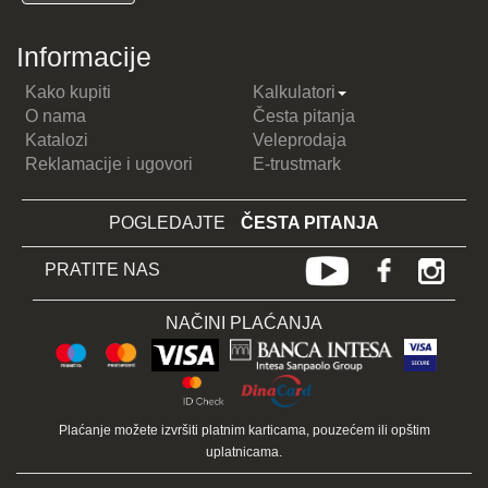
Informacije
Kako kupiti
Kalkulatori
O nama
Česta pitanja
Katalozi
Veleprodaja
Reklamacije i ugovori
E-trustmark
POGLEDAJTE
ČESTA PITANJA
PRATITE NAS
NAČINI PLAĆANJA
Plaćanje možete izvršiti platnim karticama, pouzećem ili opštim
uplatnicama.