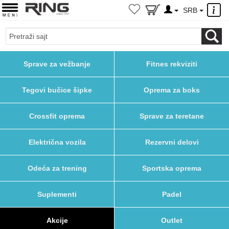
×
SRB
Sprave za vežbanje
Fitnes rekviziti
Tegovi bučice šipke
Oprema za boks
Crossfit oprema
Sprave za teretane
Električna vozila
Rezervni delovi
Odeća za trening
Sportska oprema
Suplementi
Padel
Akcije
Outlet