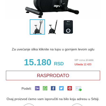
Za uvećanje slika kliknite na lupu u gornjem levom uglu
15.180
MP cena
27.600
RSD
Ušteda
12.420
RASPRODATO
Podeli:
Ovaj proizvod ćemo vam isporučiti na bilo koju adresu u Srbiji.