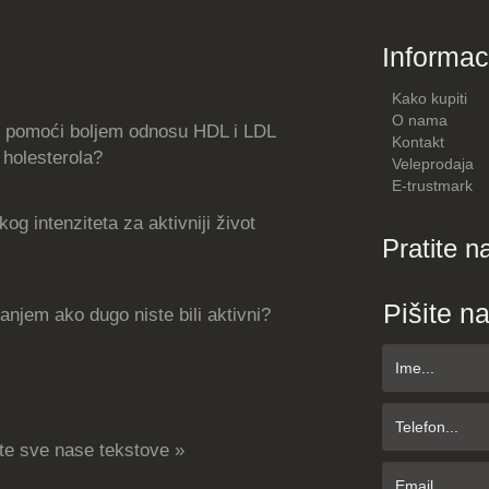
Informac
Kako kupiti
O nama
 pomoći boljem odnosu HDL i LDL
Kontakt
holesterola?
Veleprodaja
E-trustmark
og intenziteta za aktivniji život
Pratite n
Pišite n
njem ako dugo niste bili aktivni?
te sve nase tekstove »