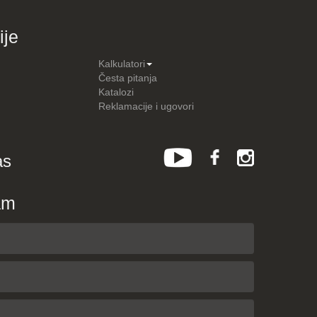
ije
Kalkulatori
Česta pitanja
Katalozi
Reklamacije i ugovori
as
am