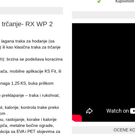
Kupovinom 
a trčanje- RX WP 2
o lagana traka za hodanje (sa
ili kao klasična traka za trčanje
h): brzina se podešava koracima
ča, mobilne aplikacije KS Fit, ili
 snaga 1,25 KS, buka prilikom
 preklapanje – traka i rukohvat;
t, kalorije; kontrola trake preko
‑om .
, rastojanje, korake i kalorije
opča, metalne bočne ograde,
OCENE KO
ukcija sa EVA i PET slojevima za