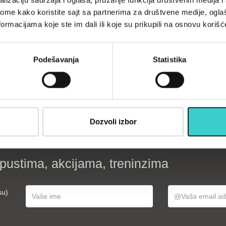
lizaciju sadržaja i oglasa, pružanje funkcija društvenih medija i 
ome kako koristite sajt sa partnerima za društvene medije, oglaš
ormacijama koje ste im dali ili koje su prikupili na osnovu korišć
ca-konopac
RING tegovi sa
Podešavanja
Statistika
akanje-RX
cickom za zglobove
-1004
stelujuci 2x2,5kg-RX
LKW-1231
50
3.890
 rsd
2.723 rsd
U korpu
U korpu
Dozvoli izbor
opustima, akcijama, treninzima
su)