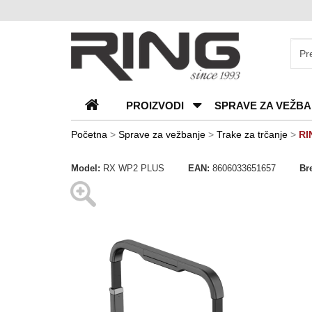
O
nama
Katalozi
PROIZVODI
SPRAVE ZA VEŽBA
Kontakt
Blog
Početna
>
Sprave za vežbanje
>
Trake za trčanje
>
RI
Česta
Model:
RX WP2 PLUS
EAN:
8606033651657
Br
pitanja