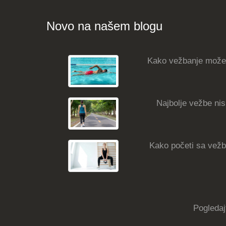
Novo na našem blogu
Kako vežbanje može
Najbolje vežbe nisk
Kako početi sa vežba
Pogledaj