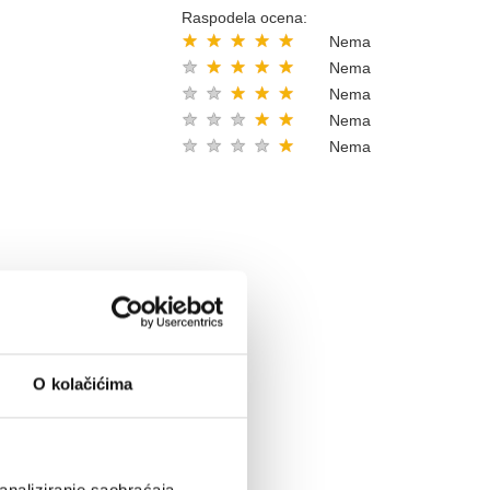
Raspodela ocena:
★
★
★
★
★
Nema
★
★
★
★
★
Nema
★
★
★
★
★
Nema
★
★
★
★
★
Nema
★
★
★
★
★
Nema
O kolačićima