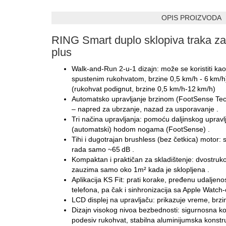
OPIS PROIZVODA
RING Smart duplo sklopiva traka z
plus
Walk‑and‑Run 2‑u‑1 dizajn: može se koristiti ka
spustenim rukohvatom, brzine 0,5 km/h - 6 km/h) 
(rukohvat podignut, brzine 0,5 km/h-12 km/h)
Automatsko upravljanje brzinom (FootSense Tec
– napred za ubrzanje, nazad za usporavanje .
Tri načina upravljanja: pomoću daljinskog upravlja
(automatski) hodom nogama (FootSense) .
Tihi i dugotrajan brushless (bez četkica) motor:
rada samo ~65 dB .
Kompaktan i praktičan za skladištenje: dvostruko
zauzima samo oko 1m² kada je sklopljena .
Aplikacija KS Fit: prati korake, pređenu udaljenos
telefona, pa čak i sinhronizacija sa Apple Watch
LCD displej na upravljaču: prikazuje vreme, brzinu
Dizajn visokog nivoa bezbednosti: sigurnosna k
podesiv rukohvat, stabilna aluminijumska konstr