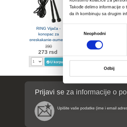
Koristimo kolačiće za persona
Takođe delimo informacije o t
da ih kombinuju sa drugim inf
Избор
RING Vijača -
RING sauna odelo-
RING vija
Neophodni
сагласности
konopac za
RX LSS 1032-L
za presk
preskakanje-gumena
LJR
RX JR5622
390
1.590
5
273 rsd
1.113 rsd
385
U korpu
U korpu
Odbij
Prijavi se za informacije o p
Upišite vaše podatke (ime i email adre