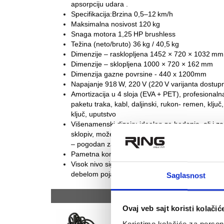
apsorpciju udara .
Specifikacija:Brzina 0,5–12 km/h
Maksimalna nosivost 120 kg
Snaga motora 1,25 HP brushless
Težina (neto/bruto) 36 kg / 40,5 kg
Dimenzije – rasklopljena 1452 × 720 × 1032 mm
Dimenzije – sklopljena 1000 × 720 × 162 mm
Dimenzija gazne povrsine - 440 x 1200mm
Napajanje 918 W, 220 V (220 V varijanta dostup
Amortizacija u 4 sloja (EVA + PET), profesionaln
paketu traka, kabl, daljinski, rukon- remen, klju
ključ, uputstvo
Višenamenski dizajn: idealan za hodanje, ali i z
sklopiv, može da stane ispod kreveta, ispod stol
– pogodan za upotrebu u stanovima ili noću
Pametna kontrola i praćenje putem aplikacije
Visok nivo sigurnosti i udobnosti zahvaljujući ruk
debelom pojase
Saglasnost
Preporučeni artikli uz ov
Ovaj veb sajt koristi kolačić