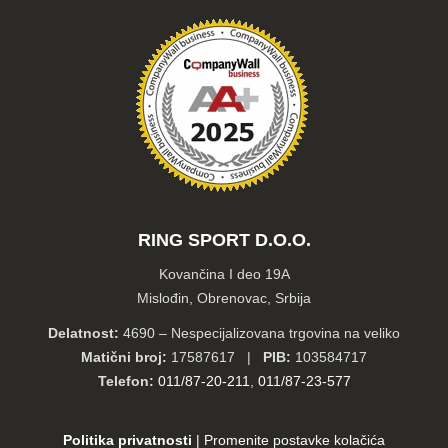
RING SPORT D.O.O.
Kovančina I deo 19A
Mislođin, Obrenovac, Srbija
Delatnost:
4690 – Nespecijalizovana trgovina na veliko
Matični broj:
17587617 |
PIB:
103584717
Telefon:
011/87-20-211
,
011/87-23-577
Politika privatnosti
|
Promenite postavke kolačića