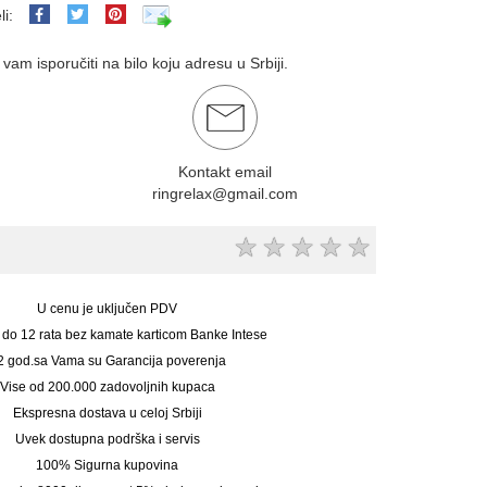
li:
am isporučiti na bilo koju adresu u Srbiji.
Kontakt email
ringrelax@gmail.com
★
★
★
★
★
U cenu je uključen PDV
 do 12 rata bez kamate karticom Banke Intese
2 god.sa Vama su Garancija poverenja
Vise od 200.000 zadovoljnih kupaca
Ekspresna dostava u celoj Srbiji
Uvek dostupna podrška i servis
100% Sigurna kupovina