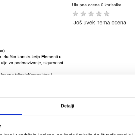
Ukupna ocena 0 korisnika:
★
★
★
★
★
Još uvek nema ocena
na)
a trkačka konstrukcija Elementi u
č, ulje za podmazivanje, sigurnosni
a lagano trčanjeKompaktan i
a, ili u uspravnom položajuTih rad
ohvatu, sigurnosnoj kopči i
Detalji
aj proizvod
e