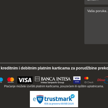
 kreditnim i debitnim platnim karticama za porudžbine preko
Plaćanje možete izvršiti platnim karticama, pouzećem ili opštim uplatnicama.