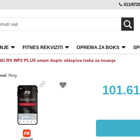
011/872
NJE
FITNES REKVIZITI
OPREMA ZA BOKS
SP
NG RX WP2 PLUS smart duplo sklopiva traka za trcanje
end:
Ring
101.6