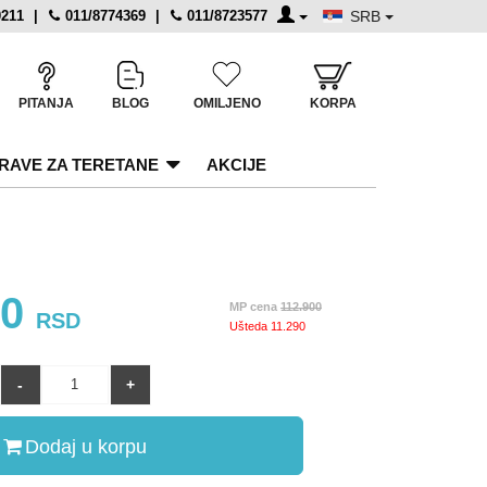
0211
|
011/8774369
|
011/8723577
SRB
PITANJA
BLOG
OMILJENO
KORPA
RAVE ZA TERETANE
AKCIJE
10
MP cena
112.900
RSD
Ušteda
11.290
Dodaj u korpu