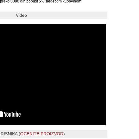
preko 8000 din popust 5% sledecom kupovinom
Video
RISNIKA (
OCENITE PROIZVOD
)