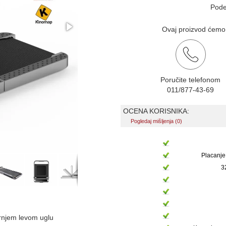
Pode
Ovaj proizvod ćemo v
Poručite telefonom
011/877-43-69
OCENA KORISNIKA:
Pogledaj mišljenja (0)
Placanje
3
ornjem levom uglu