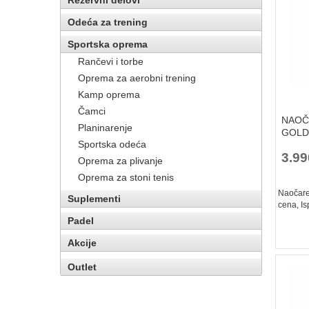
Rezervni delovi
Odeća za trening
Sportska oprema
Rančevi i torbe
Oprema za aerobni trening
Kamp oprema
Čamci
NAOČA
Planinarenje
GOLD
Sportska odeća
3.9
Oprema za plivanje
Oprema za stoni tenis
Naočare 
Suplementi
cena, Is
Padel
Akcije
Outlet