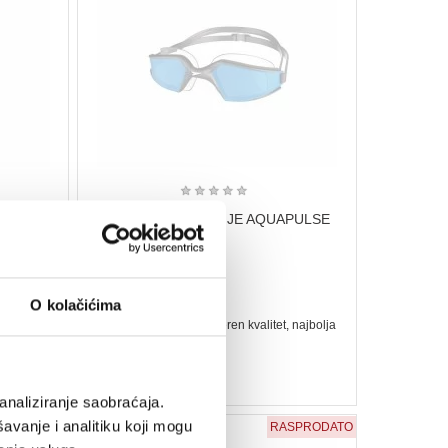
★
★
★
★
★
APULSE
NAOČARE ZA PLIVANJE AQUAPULSE
MAX SD
4.840 rsd
O kolačićima
, najbolja
Naočare za plivanje, proveren kvalitet, najbolja
cena, Isporuka ,Garancija
analiziranje saobraćaja.
avanje i analitiku koji mogu
SPRODATO
RASPRODATO