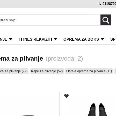
011/872
NJE
FITNES REKVIZITI
OPREMA ZA BOKS
SP
ma za plivanje
(proizvoda: 2)
re za plivanje (72)
Kape za plivanje (52)
Ostala oprema za plivanje (11)