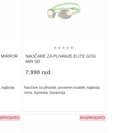
★
★
★
★
★
E MIRROR
NAOČARE ZA PLIVANJE ELITE GOG
MIR SD
7.990 rsd
, najbolja
Naočare za plivanje, proveren kvalitet, najbolja
cena, Isporuka ,Garancija
SPRODATO
RASPRODATO