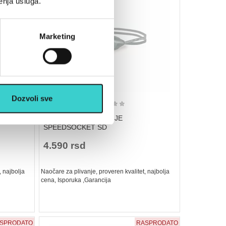
enja usluga.
Marketing
Dozvoli sve
★
★
★
★
★
APULSE
NAOČARE ZA PLIVANJE
SPEEDSOCKET SD
4.590 rsd
, najbolja
Naočare za plivanje, proveren kvalitet, najbolja
cena, Isporuka ,Garancija
SPRODATO
RASPRODATO