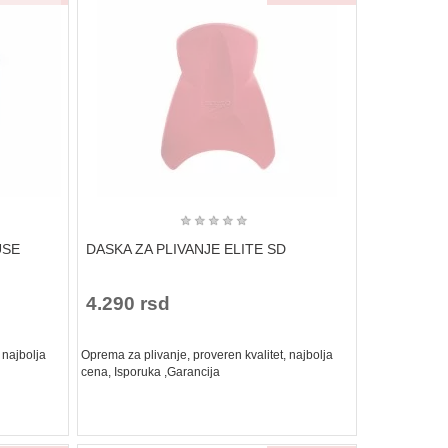
★
★
★
★
★
USE
DASKA ZA PLIVANJE ELITE SD
4.290 rsd
 najbolja
Oprema za plivanje, proveren kvalitet, najbolja
cena, Isporuka ,Garancija