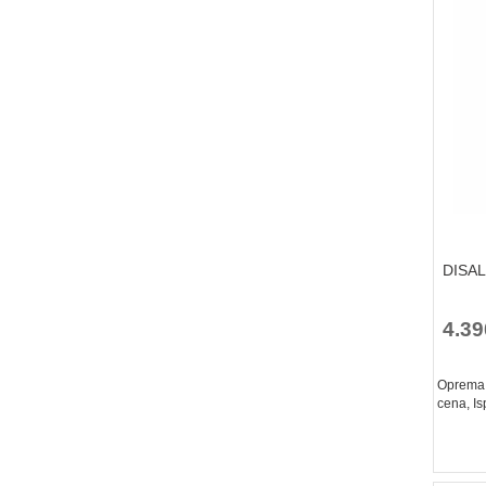
DISA
4.39
Oprema z
cena, Is