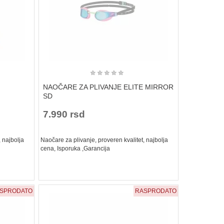
★
★
★
★
★
NAOČARE ZA PLIVANJE ELITE MIRROR
SD
7.990 rsd
 najbolja
Naočare za plivanje, proveren kvalitet, najbolja
cena, Isporuka ,Garancija
SPRODATO
RASPRODATO