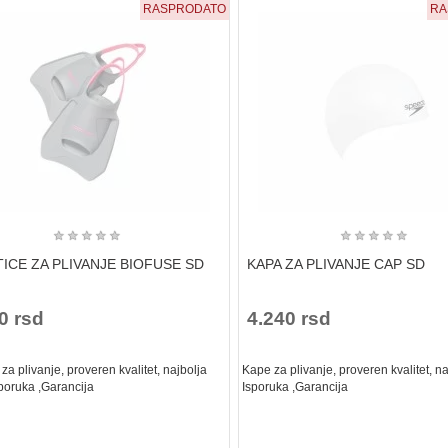
RASPRODATO
RA
★
★
★
★
★
★
★
★
★
★
ICE ZA PLIVANJE BIOFUSE SD
KAPA ZA PLIVANJE CAP SD
0 rsd
4.240 rsd
a plivanje, proveren kvalitet, najbolja
Kape za plivanje, proveren kvalitet, n
poruka ,Garancija
Isporuka ,Garancija