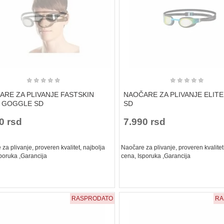
★
★
★
★
★
★
★
★
★
★
ARE ZA PLIVANJE FASTSKIN
NAOČARE ZA PLIVANJE ELIT
E GOGGLE SD
SD
0 rsd
7.990 rsd
za plivanje, proveren kvalitet, najbolja
Naočare za plivanje, proveren kvalitet
poruka ,Garancija
cena, Isporuka ,Garancija
RASPRODATO
RA