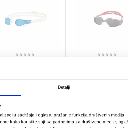
★
★
★
★
★
★
★
★
★
★
RE ZA PLIVANJE ELITE SD
NAOČARE ZA PLIVANJE AQU
MAX SD
0 rsd
4.890 rsd
Detalji
za plivanje, proveren kvalitet, najbolja
Naočare za plivanje, proveren kvalitet
poruka ,Garancija
cena, Isporuka ,Garancija
e
lizaciju sadržaja i oglasa, pružanje funkcija društvenih medija i 
ome kako koristite sajt sa partnerima za društvene medije, oglaš
RASPRODATO
RA