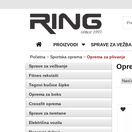
O
nama
Katalozi
PROIZVODI
SPRAVE ZA VEŽBA
Kontakt
Blog
Početna
>
Sportska oprema
>
Oprema za plivanje
Opre
Sprave za vežbanje
Česta
pitanja
Fitnes rekviziti
Naoča
Tegovi bučice šipke
Oprema za boks
Crossfit oprema
Sprave za teretane
Električna vozila