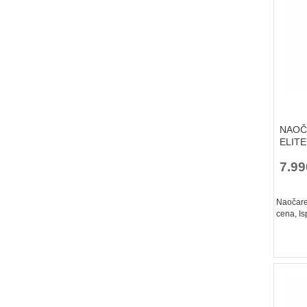
NAOČ
ELIT
7.99
Naočare 
cena, Is