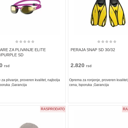
★
★
★
★
★
★
★
★
★
★
RE ZA PLIVANJE ELITE
PERAJA SNAP SD 30/32
/PURPLE SD
90
2.820
rsd
rsd
za plivanje, proveren kvalitet, najbolja
Oprema za ronjenje, proveren kvalitet,
poruka ,Garancija
cena, Isporuka ,Garancija
RASPRODATO
RA