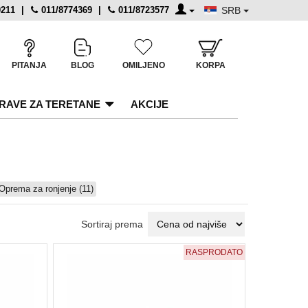
0211
|
011/8774369
|
011/8723577
SRB
PITANJA
BLOG
OMILJENO
KORPA
RAVE ZA TERETANE
AKCIJE
Oprema za ronjenje (11)
Sortiraj prema
RASPRODATO