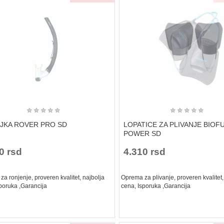
★
★
★
★
★
★
★
★
★
★
LJKA ROVER PRO SD
LOPATICE ZA PLIVANJE BIOF
POWER SD
0 rsd
4.310 rsd
a ronjenje, proveren kvalitet, najbolja
Oprema za plivanje, proveren kvalitet,
poruka ,Garancija
cena, Isporuka ,Garancija