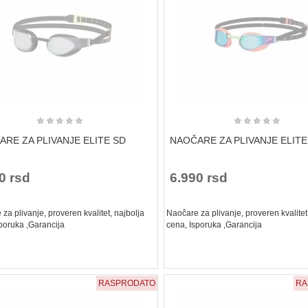
★
★
★
★
★
★
★
★
★
★
RE ZA PLIVANJE ELITE SD
NAOČARE ZA PLIVANJE ELITE
0 rsd
6.990 rsd
za plivanje, proveren kvalitet, najbolja
Naočare za plivanje, proveren kvalitet
poruka ,Garancija
cena, Isporuka ,Garancija
RASPRODATO
RA