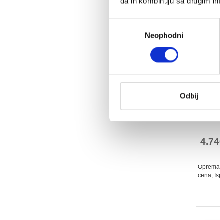
da ih kombinuju sa drugim inf
Избор
Neophodni
сагласности
Odbij
DISA
4.74
Oprema z
cena, Is