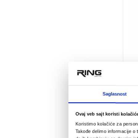
NAOČA
6.19
Saglasnost
Naočare 
cena, Is
Ovaj veb sajt koristi kolačić
Koristimo kolačiće za persona
Takođe delimo informacije o t