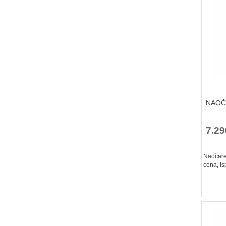
NAOČA
7.29
Naočare 
cena, Is