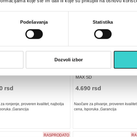
ormacijama koje ste im dali ili koje su prikupili na osnovu korišć
Podešavanja
Statistika
Dozvoli izbor
★
★
★
★
★
★
★
★
★
★
LJKA CENTER SD
NAOČARE ZA PLIVANJE AQU
MAX SD
0 rsd
4.690 rsd
a ronjenje, proveren kvalitet, najbolja
Naočare za plivanje, proveren kvalitet
poruka ,Garancija
cena, Isporuka ,Garancija
RASPRODATO
RA