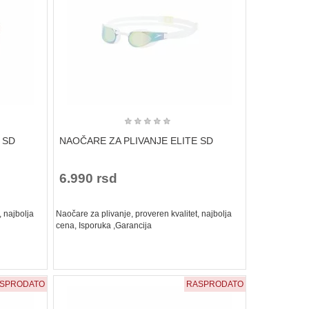
★
★
★
★
★
 SD
NAOČARE ZA PLIVANJE ELITE SD
6.990 rsd
, najbolja
Naočare za plivanje, proveren kvalitet, najbolja
cena, Isporuka ,Garancija
SPRODATO
RASPRODATO