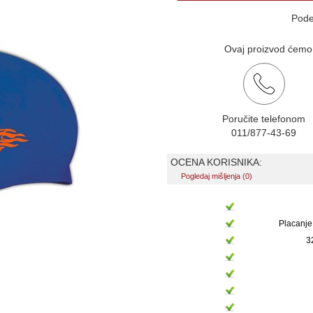
Pode
Ovaj proizvod ćemo v
Poručite telefonom
011/877-43-69
OCENA KORISNIKA:
Pogledaj mišljenja (0)
Placanje
3