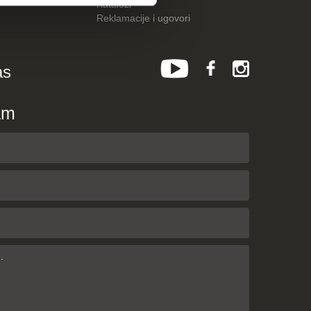
Katalozi
Reklamacije i ugovori
as
am