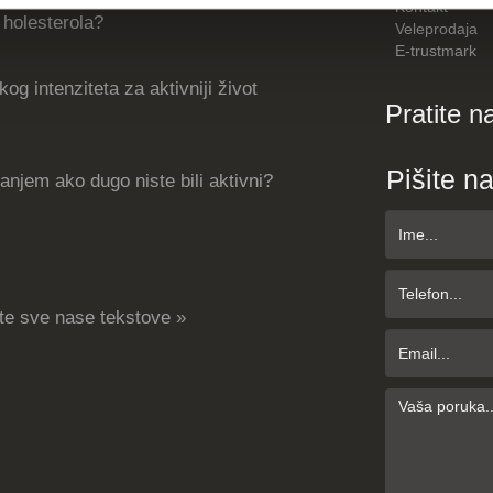
Kontakt
holesterola?
Veleprodaja
E-trustmark
og intenziteta za aktivniji život
Pratite n
Pišite n
njem ako dugo niste bili aktivni?
te sve nase tekstove »