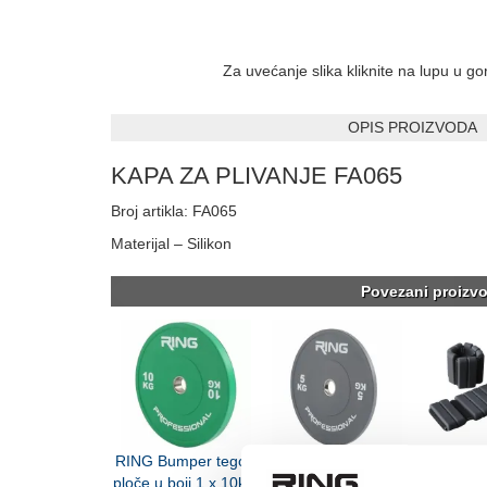
Za uvećanje slika kliknite na lupu u g
OPIS PROIZVODA
KAPA ZA PLIVANJE FA065
Broj artikla: FA065
Materijal – Silikon
Povezani proizvo
RING Bumper tegovi
RING Bumper tegovi
RING pila
ploče u boji 1 x 10kg-
ploče u boji 1 x 5kg-
tegovi za 