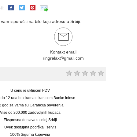
li:
am isporučiti na bilo koju adresu u Srbiji.
Kontakt email
ringrelax@gmail.com
★
★
★
★
★
U cenu je uključen PDV
 do 12 rata bez kamate karticom Banke Intese
2 god.sa Vama su Garancija poverenja
Vise od 200.000 zadovoljnih kupaca
Ekspresna dostava u celoj Srbiji
Uvek dostupna podrška i servis
100% Sigurna kupovina