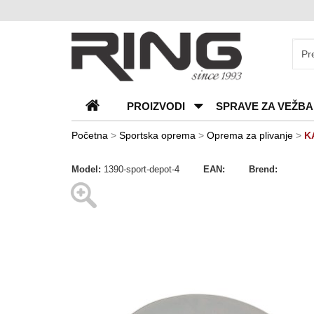
O
nama
Katalozi
PROIZVODI
SPRAVE ZA VEŽBA
Kontakt
Blog
Početna
>
Sportska oprema
>
Oprema za plivanje
>
K
Česta
Model:
1390-sport-depot-4
EAN:
Brend:
pitanja