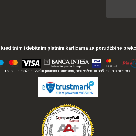
 kreditnim i debitnim platnim karticama za porudžbine preko
Plaćanje možete izvršiti platnim karticama, pouzećem ili opštim uplatnicama.