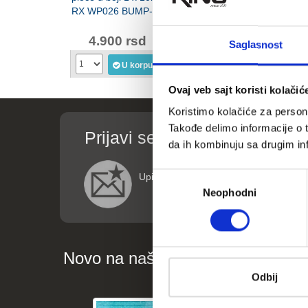
RX WP026 BUMP-10
RX WP026 BUMP-5
Classic
LKW-12
4.900 rsd
2.490 rsd
3.69
Saglasnost
U korpu
U korpu
Ovaj veb sajt koristi kolačić
Koristimo kolačiće za persona
Takođe delimo informacije o t
Prijavi se za informacije o p
da ih kombinuju sa drugim inf
Избор
Upišite vaše podatke (ime i email adre
Neophodni
сагласности
Novo na našem blogu
Odbij
Kako vežbanje može