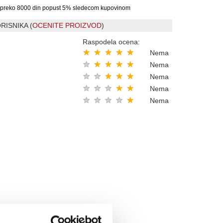
preko 8000 din popust 5% sledecom kupovinom
RISNIKA (
OCENITE PROIZVOD
)
Raspodela ocena:
★
★
★
★
★
Nema
★
★
★
★
★
Nema
★
★
★
★
★
Nema
★
★
★
★
★
Nema
★
★
★
★
★
Nema