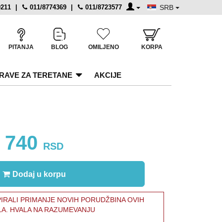
0211
|
011/8774369
|
011/8723577
SRB
PITANJA
BLOG
OMILJENO
KORPA
RAVE ZA TERETANE
AKCIJE
740
RSD
Dodaj u korpu
RALI PRIMANJE NOVIH PORUDŽBINA OVIH
LA. HVALA NA RAZUMEVANJU