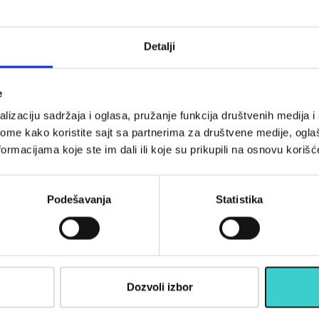
 2x1kg RX
Classic 2x0,5kg RX
23-1 kg
LKW-1223-0,5 kg
0 rsd
2.290 rsd
Detalji
U korpu
U korpu
e
lizaciju sadržaja i oglasa, pružanje funkcija društvenih medija i 
ome kako koristite sajt sa partnerima za društvene medije, oglaš
opustima, akcijama, treninzima
ormacijama koje ste im dali ili koje su prikupili na osnovu korišć
su)
Podešavanja
Statistika
Informac
Dozvoli izbor
Kako kupiti
O nama
 pomoći boljem odnosu HDL i LDL