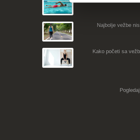
Najbolje vežbe nisk
Kako početi sa vežba
Pogledaj