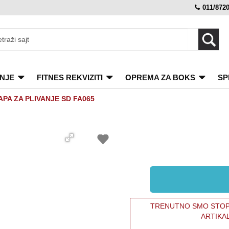
011/872
NJE
FITNES REKVIZITI
OPREMA ZA BOKS
SP
APA ZA PLIVANJE SD FA065
TRENUTNO SMO STOPI
ARTIKA