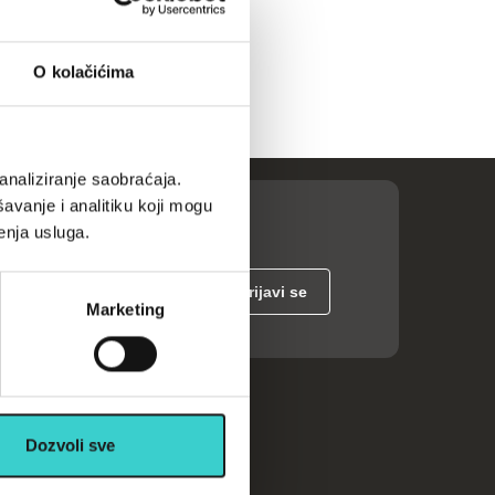
O kolačićima
analiziranje saobraćaja.
avanje i analitiku koji mogu
enja usluga.
Marketing
ije
Dozvoli sve
Kalkulatori
Česta pitanja