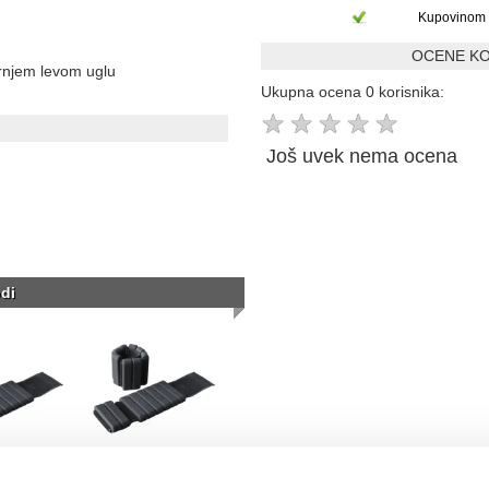
Kupovinom 
OCENE KO
ornjem levom uglu
Ukupna ocena 0 korisnika:
★
★
★
★
★
Još uvek nema ocena
di
tes fitnes
RING pilates fitnes
ruke i noge-
tegovi za ruke i noge-