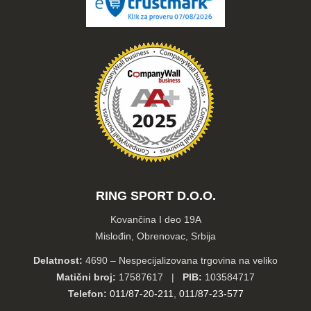
RING SPORT D.O.O.
Kovančina I deo 19A
Mislođin, Obrenovac, Srbija
Delatnost:
4690 – Nespecijalizovana trgovina na veliko
Matični broj:
17587617 |
PIB:
103584717
Telefon:
011/87-20-211
,
011/87-23-577