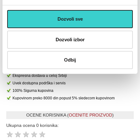
4.900 rsd
2.490 rsd
Dozvoli sve
U korpu
U korpu
Dozvoli izbor
U cenu je uključen PDV
Placanje do 12 rata bez kamate karticom Banke Intese
Odbij
32 god.sa Vama su Garancija poverenja
Vise od 200.000 zadovoljnih kupaca
Ekspresna dostava u celoj Srbiji
Uvek dostupna podrška i servis
100% Sigurna kupovina
Kupovinom preko 8000 din popust 5% sledecom kupovinom
OCENE KORISNIKA (
OCENITE PROIZVOD
)
Ukupna ocena 0 korisnika:
★
★
★
★
★