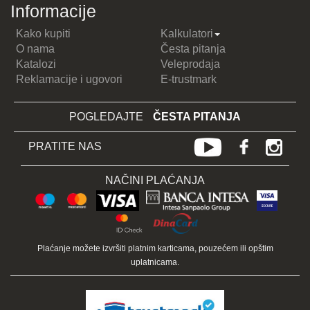
Informacije
Kako kupiti
Kalkulatori
O nama
Česta pitanja
Katalozi
Veleprodaja
Reklamacije i ugovori
E-trustmark
POGLEDAJTE
ČESTA PITANJA
PRATITE NAS
NAČINI PLAĆANJA
Plaćanje možete izvršiti platnim karticama, pouzećem ili opštim
uplatnicama.