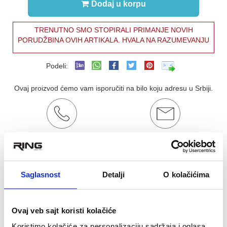
Dodaj u korpu
TRENUTNO SMO STOPIRALI PRIMANJE NOVIH
PORUDŽBINA OVIH ARTIKALA. HVALA NA RAZUMEVANJU
Podeli:
Ovaj proizvod ćemo vam isporučiti na bilo koju adresu u Srbiji.
Poručite telefonom
Kontakt email
011/877-43-69
ringrelax@gmail.com
OCENA KORISNIKA:
★
★
★
★
★
Saglasnost
Detalji
O kolačićima
Pogledaj mišljenja (0)
OPIS PROIZVODA
Ovaj veb sajt koristi kolačiće
Koristimo kolačiće za personalizaciju sadržaja i oglasa,