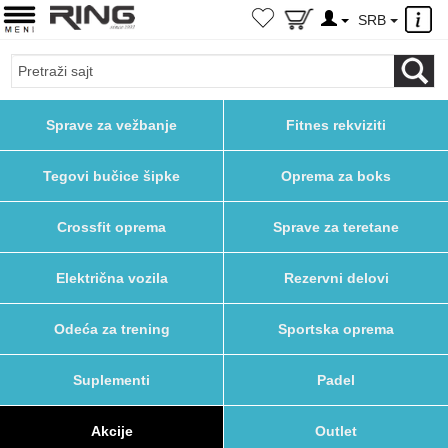
×
SRB
Sprave za vežbanje
Fitnes rekviziti
Tegovi bučice šipke
Oprema za boks
Crossfit oprema
Sprave za teretane
Električna vozila
Rezervni delovi
Odeća za trening
Sportska oprema
Suplementi
Padel
Akcije
Outlet