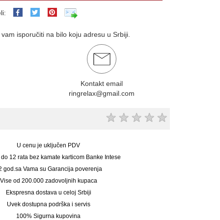
li:
am isporučiti na bilo koju adresu u Srbiji.
Kontakt email
ringrelax@gmail.com
★
★
★
★
★
U cenu je uključen PDV
 do 12 rata bez kamate karticom Banke Intese
2 god.sa Vama su Garancija poverenja
Vise od 200.000 zadovoljnih kupaca
Ekspresna dostava u celoj Srbiji
Uvek dostupna podrška i servis
100% Sigurna kupovina