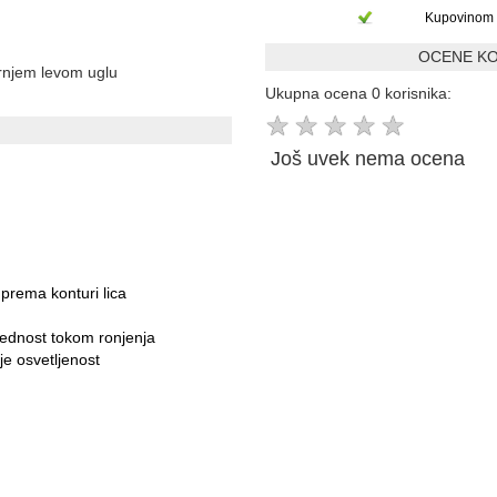
Kupovinom 
OCENE KO
ornjem levom uglu
Ukupna ocena 0 korisnika:
★
★
★
★
★
Još uvek nema ocena
 prema konturi lica
zbednost tokom ronjenja
e osvetljenost