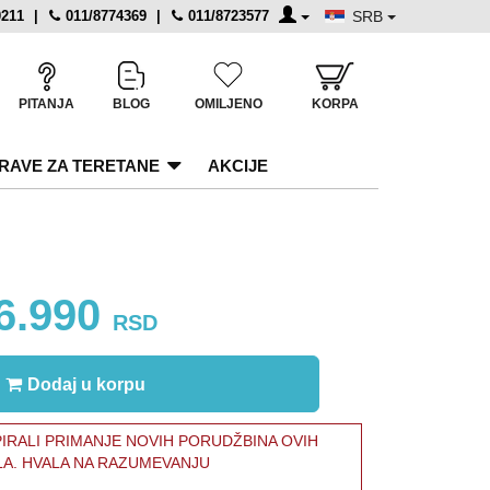
0211
|
011/8774369
|
011/8723577
SRB
PITANJA
BLOG
OMILJENO
KORPA
RAVE ZA TERETANE
AKCIJE
6.990
RSD
Dodaj u korpu
RALI PRIMANJE NOVIH PORUDŽBINA OVIH
LA. HVALA NA RAZUMEVANJU