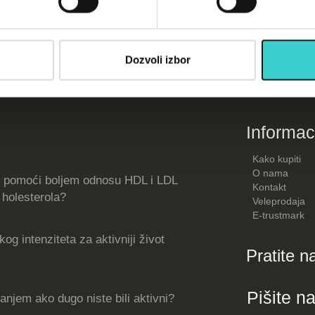
opustima, akcijama, treninzima
su)
Dozvoli izbor
Informac
Kako kupiti
O nama
 pomoći boljem odnosu HDL i LDL
Kontakt
holesterola?
Veleprodaja
E-trustmark
og intenziteta za aktivniji život
Pratite n
Pišite n
njem ako dugo niste bili aktivni?