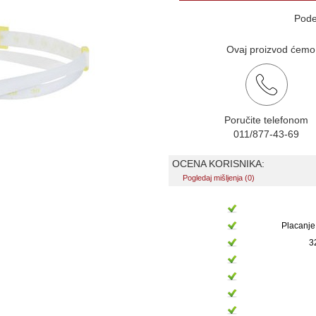
Pode
Ovaj proizvod ćemo v
Poručite telefonom
011/877-43-69
OCENA KORISNIKA:
Pogledaj mišljenja (0)
Placanje
3