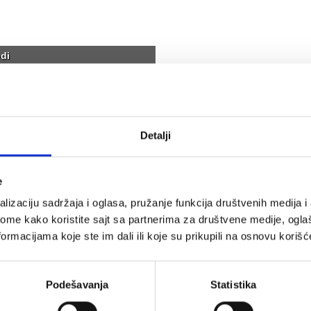
di
Detalji
tes fitnes
RING pilates fitnes
ruke i noge-
tegovi za ruke i noge-
e
 2x1kg RX
Classic 2x0,5kg RX
lizaciju sadržaja i oglasa, pružanje funkcija društvenih medija i 
23-1 kg
LKW-1223-0,5 kg
ome kako koristite sajt sa partnerima za društvene medije, oglaš
0 rsd
2.290 rsd
ormacijama koje ste im dali ili koje su prikupili na osnovu korišć
U korpu
U korpu
Podešavanja
Statistika