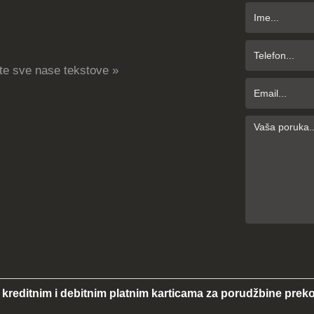
te sve nase tekstove »
 kreditnim i debitnim platnim karticama za porudžbine preko