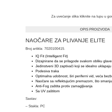
Za uvećanje slika kliknite na lupu u g
OPIS PROIZVODA
NAOČARE ZA PLIVANJE ELITE
Broj artikla: 7020100415.
IQ Fit (Intelligent Fit)
Dizajnirane da se prilagode svakom obliku glave
Jedinstveni 3D zaptivači koji se idealno uklapaju
Podesiva traka
Optimalna udobnost, širi periferni vid, veća be
Naočare sa reflektujućim premazom, što smanjuj
Anti-Fog zaštita protiv zamagljivanja
Sa UV zaštitom
Sastav:
– Stakla: PC