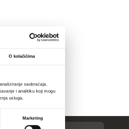
O kolačićima
analiziranje saobraćaja.
avanje i analitiku koji mogu
enja usluga.
Marketing