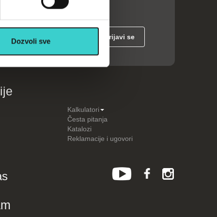
Dozvoli sve
ije
Kalkulatori
Česta pitanja
Katalozi
Reklamacije i ugovori
as
am