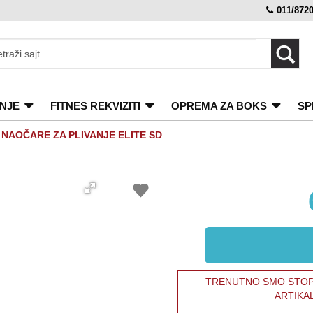
011/872
NJE
FITNES REKVIZITI
OPREMA ZA BOKS
SP
>
NAOČARE ZA PLIVANJE ELITE SD
TRENUTNO SMO STOPI
ARTIKA