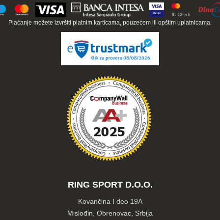
Plaćanje možete izvršiti platnim karticama, pouzećem ili opštim uplatnicama.
RING SPORT D.O.O.
Kovančina I deo 19A
Mislođin, Obrenovac, Srbija