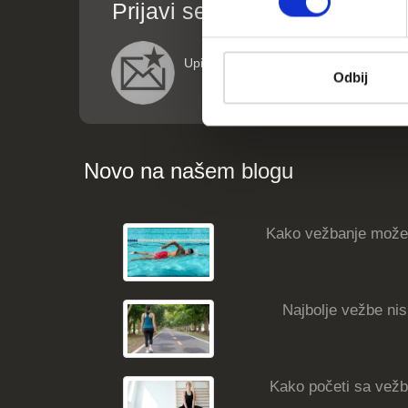
Prijavi se za informacije o p
Upišite vaše podatke (ime i email adre
Odbij
Novo na našem blogu
Kako vežbanje može
Najbolje vežbe nisk
Kako početi sa vežba