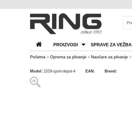
O
nama
Katalozi
PROIZVODI
SPRAVE ZA VEŽBA
Kontakt
Blog
Početna
>
Oprema za plivanje
>
Naočare za plivanje
Česta
Model:
1529-sport-depot-4
EAN:
Brend:
pitanja