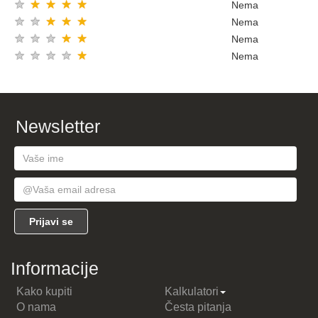
★
★
★
★
★
Nema
★
★
★
★
★
Nema
★
★
★
★
★
Nema
★
★
★
★
★
Nema
Newsletter
Informacije
Kako kupiti
Kalkulatori
O nama
Česta pitanja