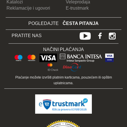
Katalozi
Veleprodaja
Reklamacije i ugovori
E-trustmark
POGLEDAJTE
ČESTA PITANJA
PRATITE NAS
NAČINI PLAĆANJA
Plaćanje možete izvršiti platnim karticama, pouzećem ili opštim
uplatnicama.