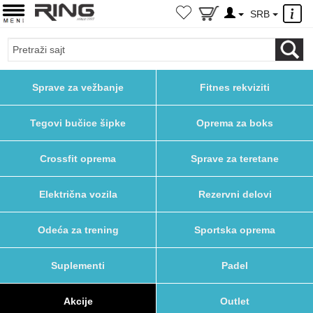
×
SRB
Sprave za vežbanje
Fitnes rekviziti
Tegovi bučice šipke
Oprema za boks
Crossfit oprema
Sprave za teretane
Električna vozila
Rezervni delovi
Odeća za trening
Sportska oprema
Suplementi
Padel
Akcije
Outlet