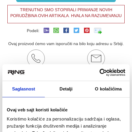
TRENUTNO SMO STOPIRALI PRIMANJE NOVIH
PORUDŽBINA OVIH ARTIKALA. HVALA NA RAZUMEVANJU
Podeli:
Ovaj proizvod ćemo vam isporučiti na bilo koju adresu u Srbiji.
Poručite telefonom
Kontakt email
011/877-43-69
ringrelax@gmail.com
Saglasnost
Detalji
O kolačićima
OCENA KORISNIKA:
★
★
★
★
★
Pogledaj mišljenja (0)
Ovaj veb sajt koristi kolačiće
OPIS PROIZVODA
Koristimo kolačiće za personalizaciju sadržaja i oglasa,
KAPA ZA PLIVANJE PRINTED
pružanje funkcija društvenih medija i analiziranje