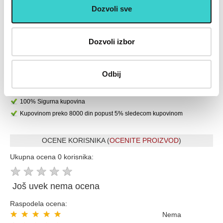
Dozvoli sve
U cenu je uključen PDV
Dozvoli izbor
Placanje do 12 rata bez kamate karticom Banke Intese
32 god.sa Vama su Garancija poverenja
Vise od 200.000 zadovoljnih kupaca
Odbij
Ekspresna dostava u celoj Srbiji
Uvek dostupna podrška i servis
100% Sigurna kupovina
Kupovinom preko 8000 din popust 5% sledecom kupovinom
OCENE KORISNIKA (
OCENITE PROIZVOD
)
Ukupna ocena 0 korisnika:
★
★
★
★
★
Još uvek nema ocena
Raspodela ocena:
★
★
★
★
★
Nema