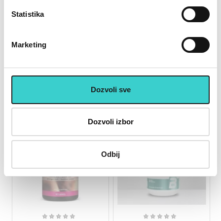
Biotechusa Arthro Guard
Biotechusa Arthro Guard
Powder Kajsija 340g
Powder Tropsko voće 340g
Statistika
3.100 rsd
3.100 rsd
Marketing
Dozvoli sve
Dozvoli izbor
RASPRODATO
RASPRODATO
Odbij
★
★
★
★
★
★
★
★
★
★