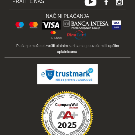
PRATITE NAS
NAČINI PLAĆANJA
Plaćanje možete izvršiti platnim karticama, pouzećem ili opštim
uplatnicama.