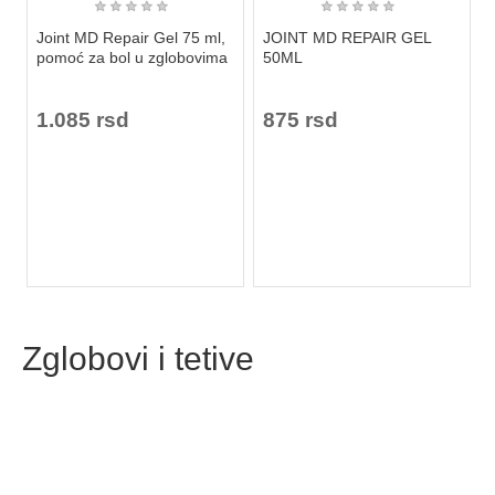
★
★
★
★
★
★
★
★
★
★
Joint MD Repair Gel 75 ml,
JOINT MD REPAIR GEL
pomoć za bol u zglobovima
50ML
1.085 rsd
875 rsd
Zglobovi i tetive