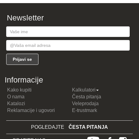
Newsletter
Informacije
Kako kupiti
Kalkulatori
O nama
Česta pitanja
Katalozi
Veleprodaja
Reklamacije i ugovori
E-trustmark
POGLEDAJTE
ČESTA PITANJA