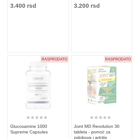
3.400 rsd
3.200 rsd
RASPRODATO
RASPRODATO
★
★
★
★
★
★
★
★
★
★
Glucosamine 1000
Joint MD Revolution 30
Supreme Capsules
tableta - pomoć za
zglobove i artritis