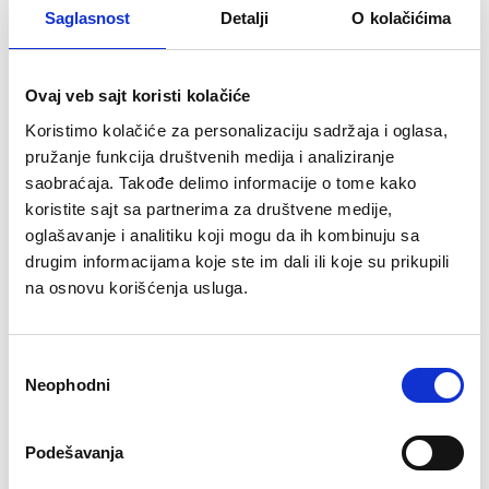
Narandza BioTechUsa
MSM UN
Saglasnost
Detalji
O kolačićima
3.210 rsd
3.100 rsd
Ovaj veb sajt koristi kolačiće
Koristimo kolačiće za personalizaciju sadržaja i oglasa,
pružanje funkcija društvenih medija i analiziranje
saobraćaja. Takođe delimo informacije o tome kako
koristite sajt sa partnerima za društvene medije,
oglašavanje i analitiku koji mogu da ih kombinuju sa
RASPRODATO
RASPRODATO
drugim informacijama koje ste im dali ili koje su prikupili
na osnovu korišćenja usluga.
Избор
Neophodni
сагласности
Podešavanja
★
★
★
★
★
★
★
★
★
★