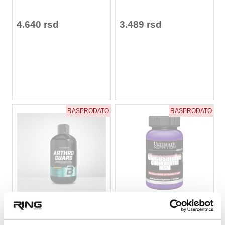
4.640 rsd
3.489 rsd
RASPRODATO
RASPRODATO
★
★
★
★
★
★
★
★
★
★
Arthro Guard 500ml, Ukus
Glucosamine Chond &