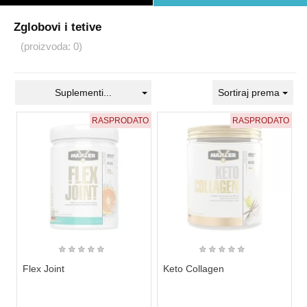
Zglobovi i tetive
(proizvoda: 0)
Suplementi...
Sortiraj prema
RASPRODATO
RASPRODATO
★
★
★
★
★
★
★
★
★
★
Flex Joint
Keto Collagen