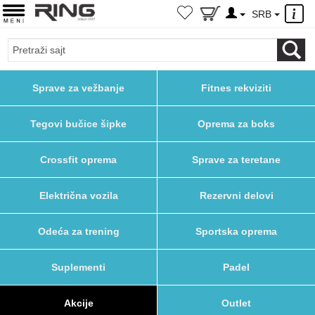
×
SRB
Sprave za vežbanje
Fitnes rekviziti
Tegovi bučice šipke
Oprema za boks
Crossfit oprema
Sprave za teretane
Električna vozila
Rezervni delovi
Odeća za trening
Sportska oprema
Suplementi
Padel
Akcije
Outlet