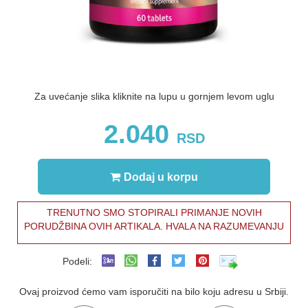
Za uvećanje slika kliknite na lupu u gornjem levom uglu
2.040
RSD
Dodaj u korpu
TRENUTNO SMO STOPIRALI PRIMANJE NOVIH
PORUDŽBINA OVIH ARTIKALA. HVALA NA RAZUMEVANJU
Podeli:
Ovaj proizvod ćemo vam isporučiti na bilo koju adresu u Srbiji.