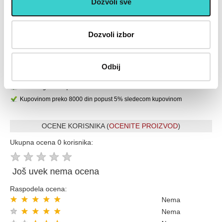
Dozvoli sve
U cenu je uključen PDV
Placanje do 12 rata bez kamate karticom Banke Intese
Dozvoli izbor
32 god.sa Vama su Garancija poverenja
Vise od 200.000 zadovoljnih kupaca
Ekspresna dostava u celoj Srbiji
Odbij
Uvek dostupna podrška i servis
100% Sigurna kupovina
Kupovinom preko 8000 din popust 5% sledecom kupovinom
OCENE KORISNIKA (
OCENITE PROIZVOD
)
Ukupna ocena 0 korisnika:
★
★
★
★
★
Još uvek nema ocena
Raspodela ocena:
★
★
★
★
★
Nema
★
★
★
★
★
Nema