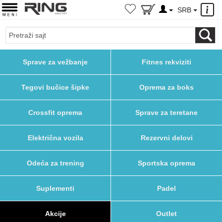
×
SRB
Sprave za vežbanje
Fitnes rekviziti
Tegovi bučice šipke
Oprema za boks
Crossfit oprema
Sprave za teretane
Električna vozila
Rezervni delovi
Odeća za trening
Sportska oprema
Suplementi
Padel
Akcije
Outlet