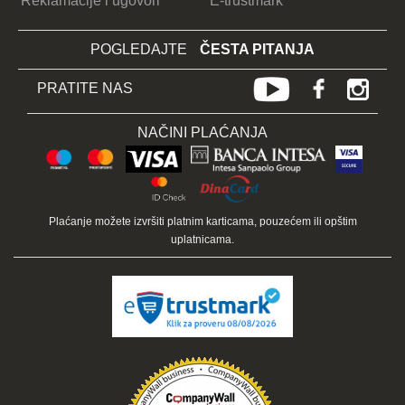
Reklamacije i ugovori
E-trustmark
POGLEDAJTE
ČESTA PITANJA
PRATITE NAS
NAČINI PLAĆANJA
Plaćanje možete izvršiti platnim karticama, pouzećem ili opštim
uplatnicama.