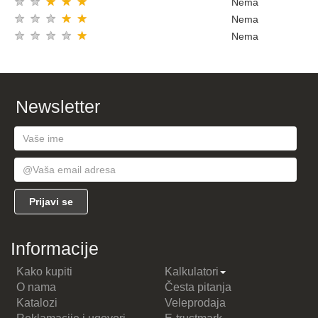
★
★
★
★
★
Nema
★
★
★
★
★
Nema
★
★
★
★
★
Nema
Newsletter
Informacije
Kako kupiti
Kalkulatori
O nama
Česta pitanja
Katalozi
Veleprodaja