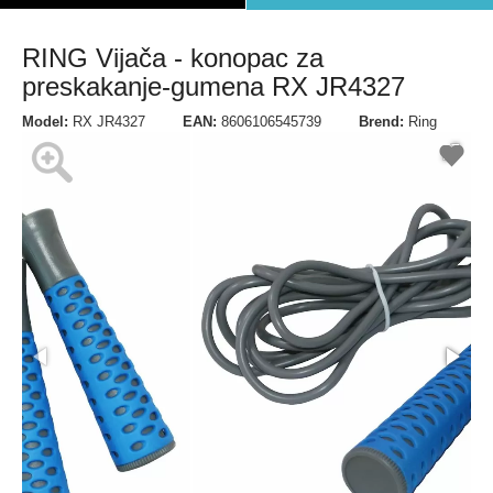
RING Vijača - konopac za
preskakanje-gumena RX JR4327
Model:
RX JR4327
EAN:
8606106545739
Brend:
Ring