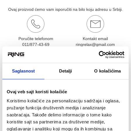
Ovaj proizvod ćemo vam isporučiti na bilo koju adresu u Srbiji.
Poručite telefonom
Kontakt email
011/877-43-69
ringrelax@gmail.com
OCENA KORISNIKA:
★
★
★
★
★
Pogledaj mišljenja (0)
Saglasnost
Detalji
O kolačićima
OPIS PROIZVODA
VIJACA - KONOPAC ZA PRESKAKANJE
Ovaj veb sajt koristi kolačiće
Koristimo kolačiće za personalizaciju sadržaja i oglasa,
Gumena vijača za preskakanje.
Izuzetno je pogodna za razvijanje mišića nogu.
pružanje funkcija društvenih medija i analiziranje
udobne i moderne rucke
saobraćaja. Takođe delimo informacije o tome kako
poseduje lezajeve za kvalitetnije i lakse okretanje gurtne
koristite sajt sa partnerima za društvene medije,
moderno pakovanje
Dužina 270cm, ručke 13,5cm
oglašavanje i analitiku koji mogu da ih kombinuju sa