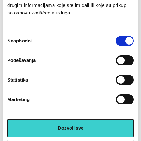
drugim informacijama koje ste im dali ili koje su prikupili
Preporučeni artikli uz ovaj proizvod
na osnovu korišćenja usluga.
Избор
Neophodni
сагласности
Podešavanja
RING Točak za trening RX
RING Kettlebell 6kg grey - RX
EW7121
KETT-6
Statistika
973 rsd
1.953 rsd
1.390
2.790
Marketing
U korpu
U korpu
U cenu je uključen PDV
Dozvoli sve
Placanje do 12 rata bez kamate karticom Banke Intese
32 god.sa Vama su Garancija poverenja