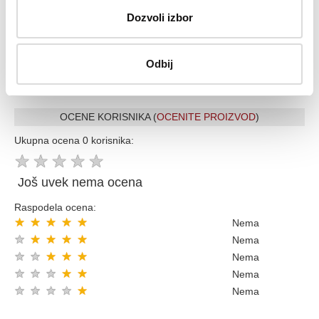
Vise od 200.000 zadovoljnih kupaca
Dozvoli izbor
Ekspresna dostava u celoj Srbiji
Uvek dostupna podrška i servis
100% Sigurna kupovina
Odbij
Kupovinom preko 8000 din popust 5% sledecom kupovinom
OCENE KORISNIKA (
OCENITE PROIZVOD
)
Ukupna ocena 0 korisnika:
★
★
★
★
★
Još uvek nema ocena
Raspodela ocena:
★
★
★
★
★
Nema
★
★
★
★
★
Nema
★
★
★
★
★
Nema
★
★
★
★
★
Nema
★
★
★
★
★
Nema