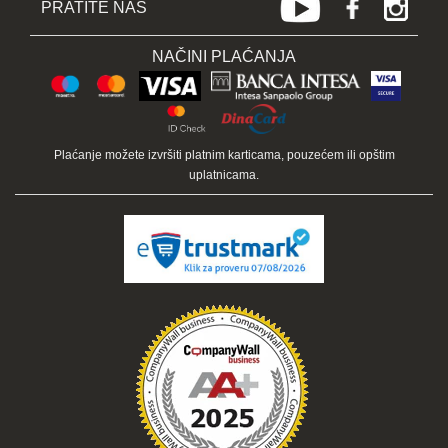
PRATITE NAS
NAČINI PLAĆANJA
Plaćanje možete izvršiti platnim karticama, pouzećem ili opštim
uplatnicama.