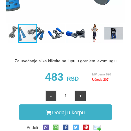
Za uvećanje slika kliknite na lupu u gornjem levom uglu
483
MP cena
690
RSD
Ušteda
207
Dodaj u korpu
Podeli: