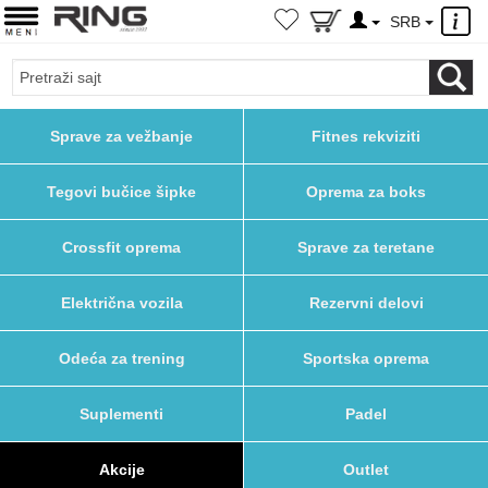
×
SRB
Sprave za vežbanje
Fitnes rekviziti
Tegovi bučice šipke
Oprema za boks
Crossfit oprema
Sprave za teretane
Električna vozila
Rezervni delovi
Odeća za trening
Sportska oprema
Suplementi
Padel
Akcije
Outlet