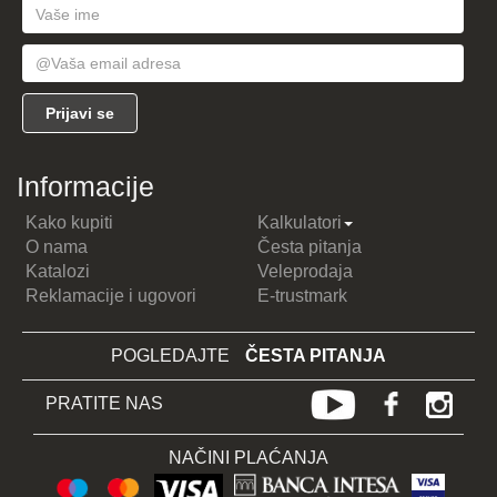
Informacije
Kako kupiti
Kalkulatori
O nama
Česta pitanja
Katalozi
Veleprodaja
Reklamacije i ugovori
E-trustmark
POGLEDAJTE
ČESTA PITANJA
PRATITE NAS
NAČINI PLAĆANJA