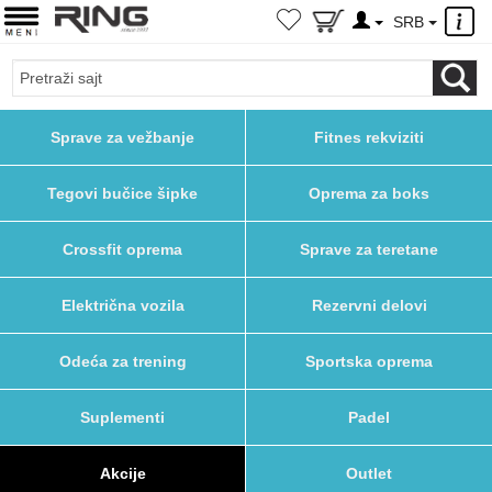
×
SRB
Sprave za vežbanje
Fitnes rekviziti
Tegovi bučice šipke
Oprema za boks
Crossfit oprema
Sprave za teretane
Električna vozila
Rezervni delovi
Odeća za trening
Sportska oprema
Suplementi
Padel
Akcije
Outlet