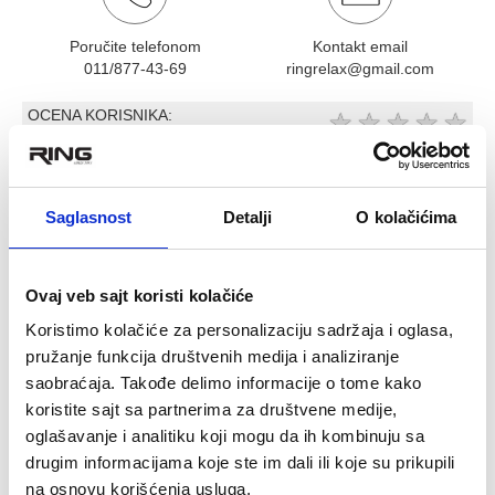
Poručite telefonom
Kontakt email
011/877-43-69
ringrelax@gmail.com
OCENA KORISNIKA:
★
★
★
★
★
Pogledaj mišljenja (0)
OPIS PROIZVODA
Saglasnost
Detalji
O kolačićima
UŽE ZA POSTAVLJANJE ŠATORA I TENDI
Unutrašnja elastika, koja drži zajedno šatorske palice od
staklenih vlakana ili aluminijuma.
Ovaj veb sajt koristi kolačiće
- Debljina elastike je pogodna za štapove od staklenih vlakana
Koristimo kolačiće za personalizaciju sadržaja i oglasa,
debljine 8,5 mm.
pružanje funkcija društvenih medija i analiziranje
- Cena je po dužnom metru
saobraćaja. Takođe delimo informacije o tome kako
koristite sajt sa partnerima za društvene medije,
oglašavanje i analitiku koji mogu da ih kombinuju sa
Povezani proizvodi
drugim informacijama koje ste im dali ili koje su prikupili
na osnovu korišćenja usluga.