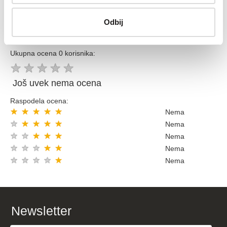
Kupovinom preko 8000 din popust 5% sledecom kupovinom
Odbij
OCENE KORISNIKA (
OCENITE PROIZVOD
)
Ukupna ocena 0 korisnika:
★
★
★
★
★
Još uvek nema ocena
Raspodela ocena:
★
★
★
★
★
Nema
★
★
★
★
★
Nema
★
★
★
★
★
Nema
★
★
★
★
★
Nema
★
★
★
★
★
Nema
Newsletter