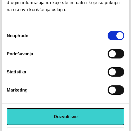
drugim informacijama koje ste im dali ili koje su prikupili
Povezani proizvodi
na osnovu korišćenja usluga.
Избор
Neophodni
сагласности
RING Bumper tegovi ploče u
RING Bumper tegovi ploče u
Podešavanja
boji 1 x 10kg-RX WP026
boji 1 x 5kg-RX WP026
r
BUMP-10
BUMP-5
Statistika
4.900 rsd
2.490 rsd
U korpu
U korpu
Marketing
U cenu je uključen PDV
Dozvoli sve
Placanje do 12 rata bez kamate karticom Banke Intese
32 god.sa Vama su Garancija poverenja
Vise od 200.000 zadovoljnih kupaca