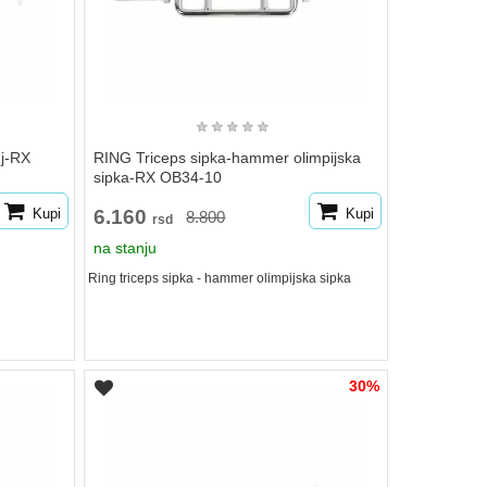
★
★
★
★
★
nj-RX
RING Triceps sipka-hammer olimpijska
sipka-RX OB34-10
Kupi
6.160
Kupi
8.800
rsd
na stanju
Ring triceps sipka - hammer olimpijska sipka
30%