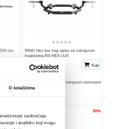
★
★
★
★
★
 220 cm-
RING Hex bar trap sipka sa rotirajucim
hvatovima-RX HEX LUX
Kupi
20.230
Kupi
28.900
rsd
na stanju
Ring Hex bar trap sipka sa rotirajucim rukohvatom
25kg
O kolačićima
30%
30%
analiziranje saobraćaja.
avanje i analitiku koji mogu