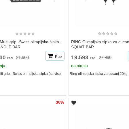
★
★
★
★
★
★
★
★
★
★
ulti grip -Swiss olimpijska šipka-
RING Olimpijska sipka za cuca
ANDLE BAR
SQUAT BAR
330
Kupi
19.593
21.900
27.990
rsd
rsd
nju
na stanju
ti grip - Swiss olimpijska sipka (sa vise
Ring olimpijska sipka za cucanj 20kg
30%