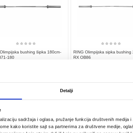
★
★
★
★
★
★
★
★
★
★
Olimpijska bushing šipka 180cm-
RING Olimpijska sipka bushing
71-180
RX OB86
900
Kupi
13.900
rsd
rsd
nju
na stanju
impijska bushing sipka 180cm
Ring olimpijska sipka bushing 220cm
Detalji
e
30%
lizaciju sadržaja i oglasa, pružanje funkcija društvenih medija i 
ome kako koristite sajt sa partnerima za društvene medije, oglaš