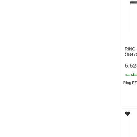
RING 
OB47
5.5
na sta
Ring EZ