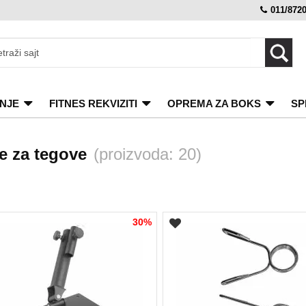
011/872
NJE
FITNES REKVIZITI
OPREMA ZA BOKS
SP
e za tegove
(proizvoda: 20)
30%