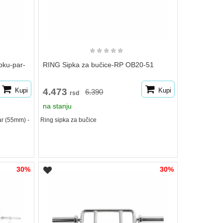
★
★
★
★
★
pku-par-
RING Sipka za bučice-RP OB20-51
Kupi
4.473
Kupi
6.390
rsd
na stanju
ar (55mm) -
Ring sipka za bučice
30%
30%