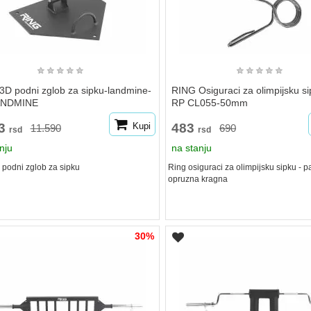
★
★
★
★
★
★
★
★
★
★
3D podni zglob za sipku-landmine-
RING Osiguraci za olimpijsku si
ANDMINE
RP CL055-50mm
13
Kupi
483
11.590
690
rsd
rsd
nju
na stanju
 podni zglob za sipku
Ring osiguraci za olimpijsku sipku - p
opruzna kragna
30%