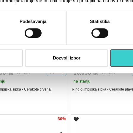
ormacijama koje ste im dali ili koje su prikupili na osnovu korišć
Podešavanja
Statistika
★
★
★
★
★
★
★
★
★
★
limpijska sipka - Cerakote
RING Olimpijska sipka - Cerako
Dozvoli izbor
a-RP OB86-CERAKOTE red
RP OB86-CERAKOTE blue
093
Kupi
16.093
22.990
22.990
rsd
rsd
nju
na stanju
mpijska sipka - Cerakote crvena
Ring olimpijska sipka - Cerakote plav
30%