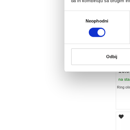
da ih kombinuju sa drugim inf
Избор
Neophodni
сагласности
RING O
Odbij
crven
16.
na sta
Ring oli