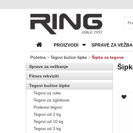
O
nama
Katalozi
PROIZVODI
SPRAVE ZA VEŽBA
Kontakt
Blog
Početna
>
Tegovi bučice šipke
>
Šipka za tegove
Šipk
Sprave za vežbanje
Česta
pitanja
Fitnes rekviziti
Tegovi bučice šipke
Tegovi za ruke
Tegovi za zglobove
Podesivi tegovi
Tegovi od 2 kg
Tegovi od 10 kg
Tegovi od 3 kg