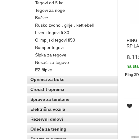
Tegovi od 5 kg
Tegovi za noge
Bučice
Rusko zvono , girje , kettlebell
Liveni tegovi fi 30
Olimpijski tegovi fi50
RING 
RP L
Bumper tegovi
Šipka za tegove
8.1
Nosači za tegove
na sta
EZ šipke
Ring 3D
Oprema za boks
Crossfit oprema
Sprave za teretane
Električna vozila
Rezervni delovi
Odeća za trening