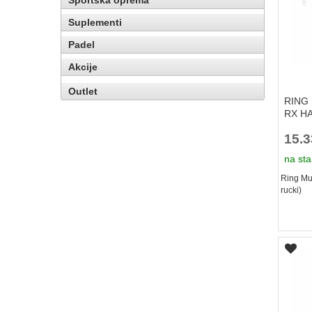
Sportska oprema
Suplementi
Padel
Akcije
Outlet
RING M
RX H
15.
na sta
Ring Mul
rucki)