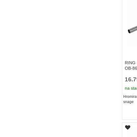
RING o
OB-8
16.
na sta
Hromira
snage