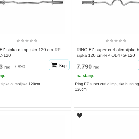
★
★
★
★
★
★
★
★
★
★
EZ sipka olimpijska 120 cm-RP
RING EZ super curl olimpijska 
C-120
sipka 120 cm-RP OB47G-120
23
Kupi
7.790
7.890
rsd
rsd
nju
na stanju
 sipka olimpijska 120cm
Ring EZ super curl olimpijska bushing
120cm