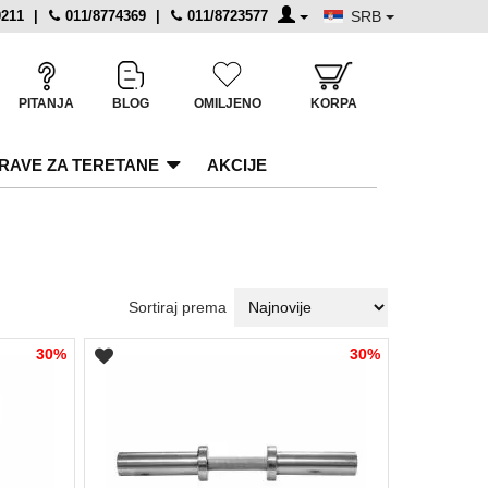
0211
|
011/8774369
|
011/8723577
SRB
PITANJA
BLOG
OMILJENO
KORPA
RAVE ZA TERETANE
AKCIJE
Sortiraj prema
30%
30%