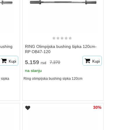
★
★
★
★
★
bushing
RING Olimpijska bushing šipka 120cm-
RP OB47-120
Kupi
5.159
Kupi
7.370
rsd
na stanju
 sipka
Ring olimpijska bushing sipka 120cm
30%