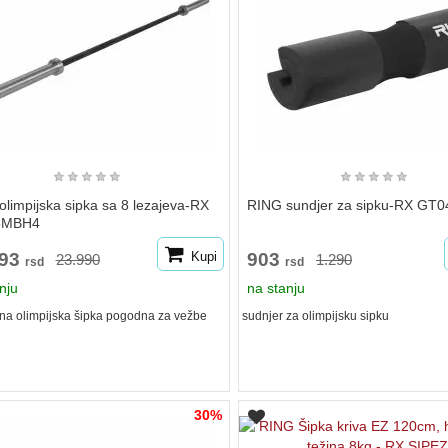
★
★
★
★
★
★
★
★
★
★
limpijska sipka sa 8 lezajeva-RX
RING sundjer za sipku-RX GT0
6MBH4
793
Kupi
903
23.990
1.290
rsd
rsd
nju
na stanju
na olimpijska šipka pogodna za vežbe
sudnjer za olimpijsku sipku
30%