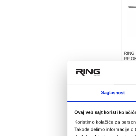
RING 
RP OB
12.
na sta
Ring ol
Saglasnost
Ovaj veb sajt koristi kolačić
Koristimo kolačiće za persona
Takođe delimo informacije o t