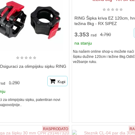
★
★
★
★
★
RING Šipka kriva EZ 120cm, hr
težina 8kg - RX SIPEZ
3.353
4.790
rsd
na stanju
Na našem online shop-u možete naći
šipku dužine 120cm i težine 8kg.Odli
★
★
★
★
★
vežbanje ruku.
siguraci za olimpijsku sipku RING
Kupi
1.290
rsd
nju
i za olimpijsku sipku, patentiran novi
najpovoljnije..
RASPRODATO
RA