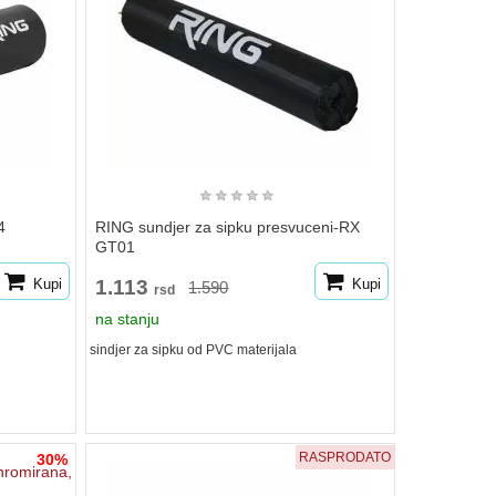
★
★
★
★
★
4
RING sundjer za sipku presvuceni-RX
GT01
Kupi
1.113
Kupi
1.590
rsd
na stanju
sindjer za sipku od PVC materijala
RASPRODATO
30%