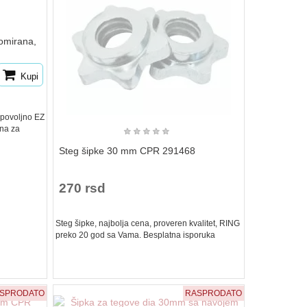
omirana,
Kupi
 povoljno EZ
čna za
★
★
★
★
★
Steg šipke 30 mm CPR 291468
270 rsd
Steg šipke, najbolja cena, proveren kvalitet, RING
preko 20 god sa Vama. Besplatna isporuka
SPRODATO
RASPRODATO