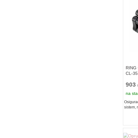
RING O
CL-35
903
na sta
Osigurac
sistem, 