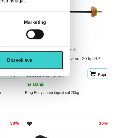
enja usluga.
Marketing
★
★
★
★
★
te plava-
RING Body pump tegovi set 20 kg-RP
Dozvoli sve
PS002-PUMP20
Kupi
6.930
Kupi
9.900
rsd
na stanju
a
Ring Body pump tegovi set 20kg
30%
30%