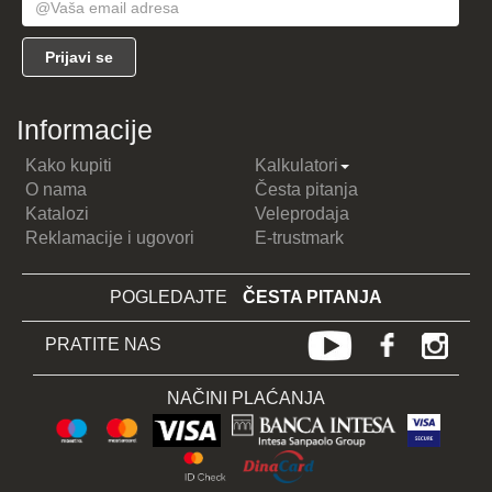
Informacije
Kako kupiti
Kalkulatori
O nama
Česta pitanja
Katalozi
Veleprodaja
Reklamacije i ugovori
E-trustmark
POGLEDAJTE
ČESTA PITANJA
PRATITE NAS
NAČINI PLAĆANJA