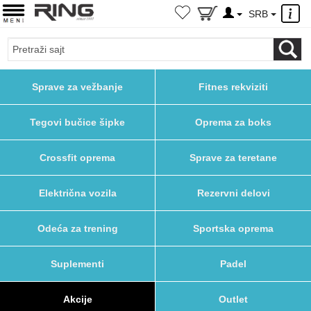
×
SRB
Sprave za vežbanje
Fitnes rekviziti
Tegovi bučice šipke
Oprema za boks
Crossfit oprema
Sprave za teretane
Električna vozila
Rezervni delovi
Odeća za trening
Sportska oprema
Suplementi
Padel
Akcije
Outlet