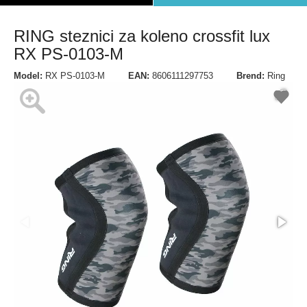
RING steznici za koleno crossfit lux
RX PS-0103-M
Model:
RX PS-0103-M
EAN:
8606111297753
Brend:
Ring