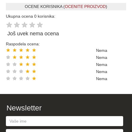
OCENE KORISNIKA (
OCENITE PROIZVOD
)
Ukupna ocena 0 korisnika:
★
★
★
★
★
Još uvek nema ocena
Raspodela ocena:
★
★
★
★
★
Nema
★
★
★
★
★
Nema
★
★
★
★
★
Nema
★
★
★
★
★
Nema
★
★
★
★
★
Nema
Newsletter