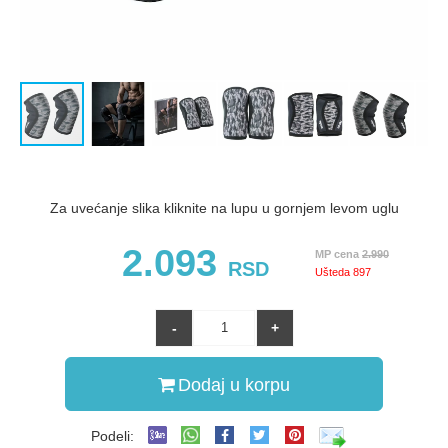
Za uvećanje slika kliknite na lupu u gornjem levom uglu
2.093
MP cena
2.990
RSD
Ušteda
897
Dodaj u korpu
Podeli: