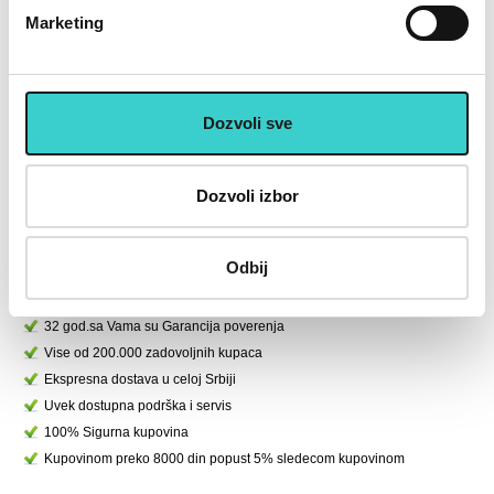
Marketing
RING Fitnes rukavice sa
RING Pilates lopta 65cm - RX
R
steznikom - RX SF 1139-XL
PIL65
Dozvoli sve
1.225 rsd
1.393 rsd
1.750
1.990
Dozvoli izbor
U korpu
U korpu
Odbij
U cenu je uključen PDV
Placanje do 12 rata bez kamate karticom Banke Intese
32 god.sa Vama su Garancija poverenja
Vise od 200.000 zadovoljnih kupaca
Ekspresna dostava u celoj Srbiji
Uvek dostupna podrška i servis
100% Sigurna kupovina
Kupovinom preko 8000 din popust 5% sledecom kupovinom