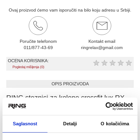
Ovaj proizvod ćemo vam isporučiti na bilo koju adresu u Srbiji.
Poručite telefonom
Kontakt email
011/877-43-69
ringrelax@gmail.com
OCENA KORISNIKA:
★
★
★
★
★
Pogledaj mišljenja (0)
OPIS PROIZVODA
RING steznici za koleno crossfit lux RX
PS-0103-M
- CENA JE ZA PAR
Saglasnost
Detalji
O kolačićima
-Udobna podrška za koleno: ova potpora za koleno sa visokom
kompresijom stabilizuje i podržava zglob. Ovaj steznik za koleno
ne samo da ublažava povrede, već i ublažava bolove od artritisa