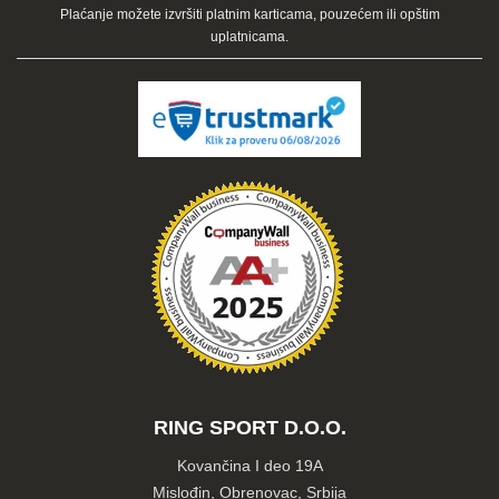
Plaćanje možete izvršiti platnim karticama, pouzećem ili opštim
uplatnicama.
RING SPORT D.O.O.
Kovančina I deo 19A
Mislođin, Obrenovac, Srbija