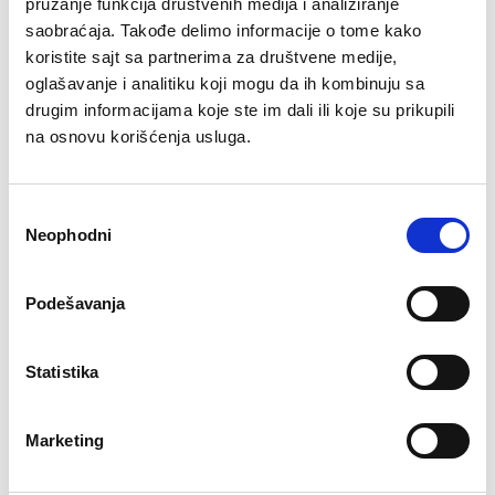
pružanje funkcija društvenih medija i analiziranje
Neto težina: 270KG
saobraćaja. Takođe delimo informacije o tome kako
Čelični tegovi: 70KG
koristite sajt sa partnerima za društvene medije,
Razlicite veličine ručke su pogodne za sve korisnike
Dizajn leđnih jastuka osigurava stabilnost prilikom
oglašavanje i analitiku koji mogu da ih kombinuju sa
treninga
drugim informacijama koje ste im dali ili koje su prikupili
Podešavanje nivoa sedišta-9 nivoa
na osnovu korišćenja usluga.
Boja osnove: crna
Boja jastuka: braon
Избор
Povezani proizvodi
Neophodni
сагласности
Podešavanja
Statistika
RING Wide chest press -
plate loaded (hamer široka
Marketing
presa za grudi)-RP PLLF-5
92.500 rsd