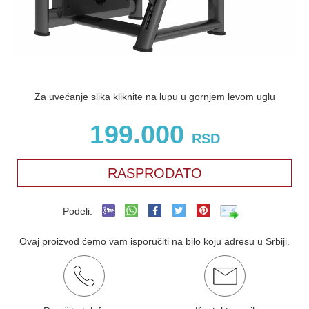
Za uvećanje slika kliknite na lupu u gornjem levom uglu
199.000
RSD
RASPRODATO
Podeli:
Ovaj proizvod ćemo vam isporučiti na bilo koju adresu u Srbiji.