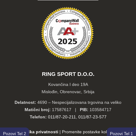
RING SPORT D.O.O.
Kovančina I deo 19A
Mislođin, Obrenovac, Srbija
Delatnost:
4690 – Nespecijalizovana trgovina na veliko
Matični broj:
17587617 |
PIB:
103584717
Telefon:
011/87-20-211
,
011/87-23-577
Politika privatnosti
|
Promenite postavke kolačića
Pozovi Tel 2
Pozovi Tel 1