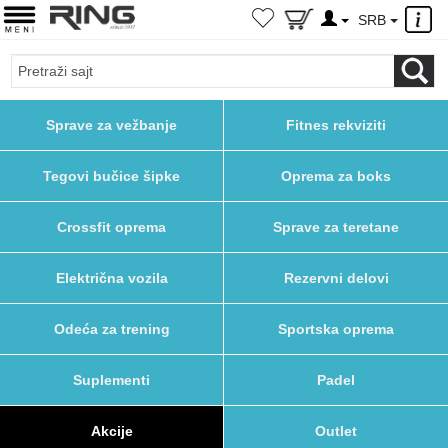
×
SRB
Sprave za vežbanje
Fitnes rekviziti
Tegovi bučice šipke
Oprema za boks
Crossfit oprema
Sprave za teretane
Električna vozila
Rezervni delovi
Odeća za trening
Sportska oprema
Suplementi
Padel
Akcije
Outlet