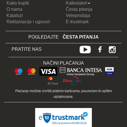
Kako kupiti
Kalkulatori
O nama
Česta pitanja
Katalozi
Veleprodaja
Reklamacije i ugovori
E-trustmark
POGLEDAJTE
ČESTA PITANJA
PRATITE NAS
NAČINI PLAĆANJA
Plaćanje možete izvršiti platnim karticama, pouzećem ili opštim
uplatnicama.