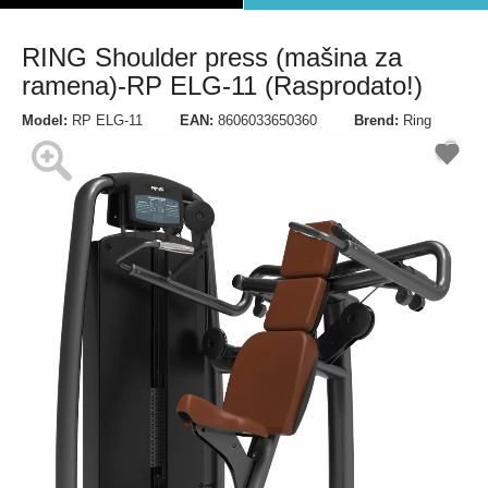
RING Shoulder press (mašina za
ramena)-RP ELG-11 (Rasprodato!)
Model:
RP ELG-11
EAN:
8606033650360
Brend:
Ring