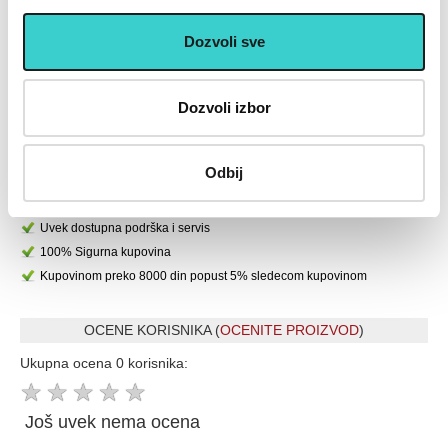
169.000
Dozvoli sve
U korpu
Dozvoli izbor
U cenu je uključen PDV
Placanje do 12 rata bez kamate karticom Banke Intese
32 god.sa Vama su Garancija poverenja
Odbij
Vise od 200.000 zadovoljnih kupaca
Ekspresna dostava u celoj Srbiji
Uvek dostupna podrška i servis
100% Sigurna kupovina
Kupovinom preko 8000 din popust 5% sledecom kupovinom
OCENE KORISNIKA (
OCENITE PROIZVOD
)
Ukupna ocena 0 korisnika:
★
★
★
★
★
Još uvek nema ocena