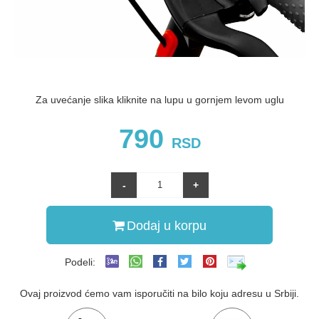
Za uvećanje slika kliknite na lupu u gornjem levom uglu
790
RSD
Dodaj u korpu
Podeli:
Ovaj proizvod ćemo vam isporučiti na bilo koju adresu u Srbiji.