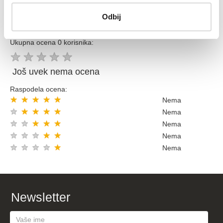
Odbij
OCENE KORISNIKA (
OCENITE PROIZVOD
)
Ukupna ocena 0 korisnika:
★
★
★
★
★
Još uvek nema ocena
Raspodela ocena:
★
★
★
★
★
Nema
★
★
★
★
★
Nema
★
★
★
★
★
Nema
★
★
★
★
★
Nema
★
★
★
★
★
Nema
Newsletter