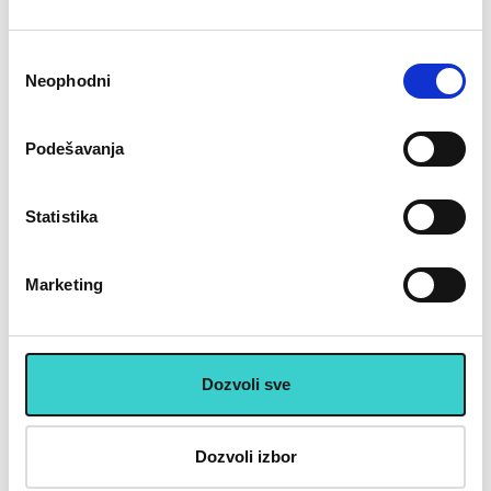
Избор
Neophodni
сагласности
RING Donji zglob preklopnog
RING nalepnice mačije oči
mehanizma RX 1 PAR 36
plave za električni trotinet
RX1 i RX2- RX 1-PAR43
Podešavanja
2.200 rsd
600 rsd
Statistika
U korpu
U korpu
Marketing
U cenu je uključen PDV
Placanje do 12 rata bez kamate karticom Banke Intese
32 god.sa Vama su Garancija poverenja
Dozvoli sve
Vise od 200.000 zadovoljnih kupaca
Ekspresna dostava u celoj Srbiji
Uvek dostupna podrška i servis
Dozvoli izbor
100% Sigurna kupovina
Kupovinom preko 8000 din popust 5% sledecom kupovinom