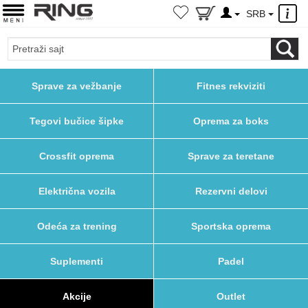
×
SRB
Sprave za vežbanje
Fitnes rekviziti
Tegovi bučice šipke
Oprema za boks
Crossfit oprema
Sprave za teretane
Električna vozila
Rezervni delovi
Odeća za trening
Sportska oprema
Suplementi
Padel
Akcije
Outlet