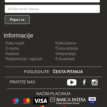
Informacije
Kako kupiti
Kalkulatori
O nama
Česta pitanja
Katalozi
Veleprodaja
Reklamacije i ugovori
E-trustmark
POGLEDAJTE
ČESTA PITANJA
PRATITE NAS
NAČINI PLAĆANJA