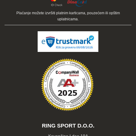
Plaćanje možete izvršiti platnim karticama, pouzećem ili opštim
uplatnicama.
RING SPORT D.O.O.
Kovančina I deo 19A