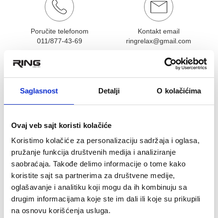
Poručite telefonom
Kontakt email
011/877-43-69
ringrelax@gmail.com
OCENA KORISNIKA:
★
★
★
★
★
Pogledaj mišljenja (0)
Saglasnost
Detalji
O kolačićima
OPIS PROIZVODA
RING prednje svetlo za električni trotinet
Ovaj veb sajt koristi kolačiće
RX1 i RX2- RX 1-PAR52
Koristimo kolačiće za personalizaciju sadržaja i oglasa,
Prednje svetlo sa plastičnim poklopcem za trotinet RING
pružanje funkcija društvenih medija i analiziranje
RX1 i RX2
saobraćaja. Takođe delimo informacije o tome kako
koristite sajt sa partnerima za društvene medije,
Povezani proizvodi
oglašavanje i analitiku koji mogu da ih kombinuju sa
drugim informacijama koje ste im dali ili koje su prikupili
na osnovu korišćenja usluga.