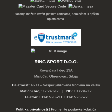
Plaćanje možete izvršiti platnim karticama, pouzećem ili opštim
uplatnicama.
RING SPORT D.O.O.
Kovančina I deo 19A
Mislođin, Obrenovac, Srbija
Delatnost:
4690 – Nespecijalizovana trgovina na veliko
Matični broj:
17587617 |
PIB:
103584717
Telefon:
011/87-20-211
,
011/87-23-577
Politika privatnosti
|
Promenite postavke kolačića