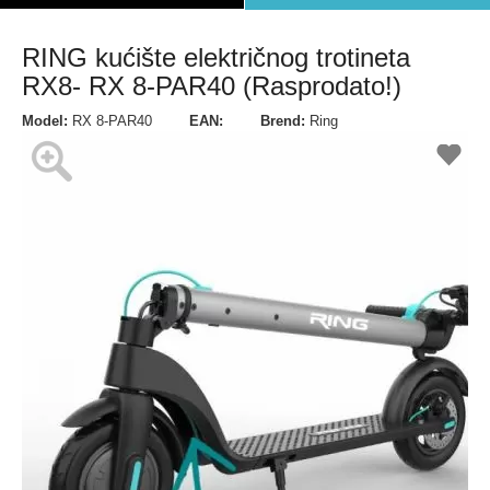
RING kućište električnog trotineta
RX8- RX 8-PAR40 (Rasprodato!)
Model:
RX 8-PAR40
EAN:
Brend:
Ring