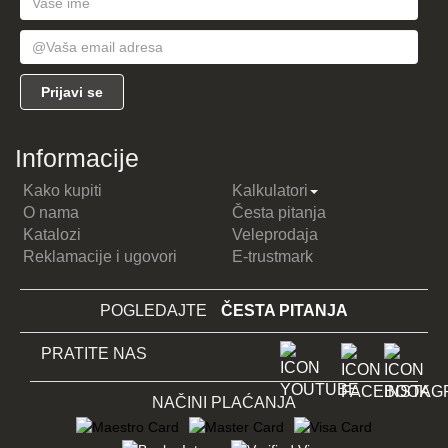
Informacije
Kako kupiti
Kalkulatori
O nama
Česta pitanja
Katalozi
Veleprodaja
Reklamacije i ugovori
E-trustmark
POGLEDAJTE
ČESTA PITANJA
PRATITE NAS
NAČINI PLAĆANJA