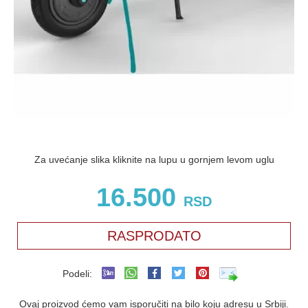
Za uvećanje slika kliknite na lupu u gornjem levom uglu
16.500
RSD
RASPRODATO
Podeli:
Ovaj proizvod ćemo vam isporučiti na bilo koju adresu u Srbiji.