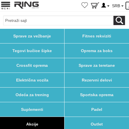
SRB
Sprave za vežbanje
Fitnes rekviziti
Tegovi bučice šipke
Oprema za boks
Crossfit oprema
Sprave za teretane
Električna vozila
Rezervni delovi
Odeća za trening
Sportska oprema
Suplementi
Padel
Akcije
Outlet