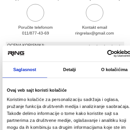
Poručite telefonom
Kontakt email
011/877-43-69
ringrelax@gmail.com
OCENA KORISNIKA:
★
★
★
★
★
Pogledaj mišljenja (0)
OPIS PROIZVODA
Saglasnost
Detalji
O kolačićima
RING kućište električnog trotineta RX8-
RX 8-PAR40
Ovaj veb sajt koristi kolačiće
Kućište za trotinet RX8
Koristimo kolačiće za personalizaciju sadržaja i oglasa,
pružanje funkcija društvenih medija i analiziranje saobraćaja.
Povezani proizvodi
Takođe delimo informacije o tome kako koristite sajt sa
partnerima za društvene medije, oglašavanje i analitiku koji
mogu da ih kombinuju sa drugim informacijama koje ste im