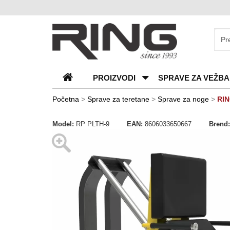
O
nama
Katalozi
PROIZVODI
SPRAVE ZA VEŽBA
Kontakt
Blog
Početna
>
Sprave za teretane
>
Sprave za noge
>
RIN
Česta
Model:
RP PLTH-9
EAN:
8606033650667
Brend:
pitanja