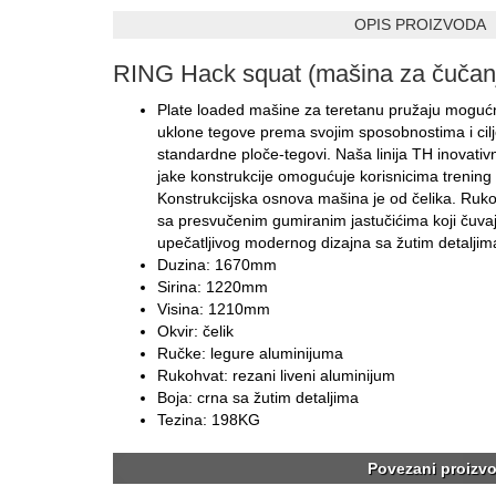
OPIS PROIZVODA
RING Hack squat (mašina za čučan
Plate loaded mašine za teretanu pružaju mogućn
uklone tegove prema svojim sposobnostima i cilj
standardne ploče-tegovi. Naša linija TH inovativ
jake konstrukcije omogućuje korisnicima trening 
Konstrukcijska osnova mašina je od čelika. Ruko
sa presvučenim gumiranim jastučićima koji čuvaj
upečatljivog modernog dizajna sa žutim detaljim
Duzina: 1670mm
Sirina: 1220mm
Visina: 1210mm
Okvir: čelik
Ručke: legure aluminijuma
Rukohvat: rezani liveni aluminijum
Boja: crna sa žutim detaljima
Tezina: 198KG
Povezani proizvo