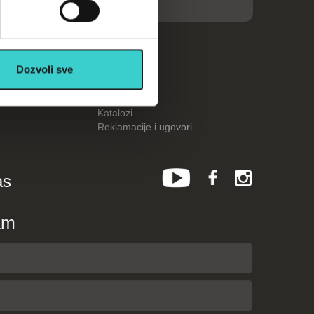
ije
Dozvoli sve
Kalkulatori
Česta pitanja
Katalozi
Reklamacije i ugovori
as
am