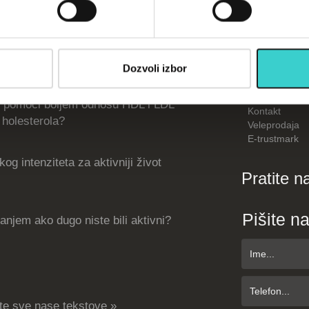
Informac
Dozvoli izbor
Kako kupiti
O nama
 pomoći boljem odnosu HDL i LDL
Kontakt
holesterola?
Veleprodaja
E-trustmark
og intenziteta za aktivniji život
Pratite n
Pišite n
njem ako dugo niste bili aktivni?
te sve nase tekstove »