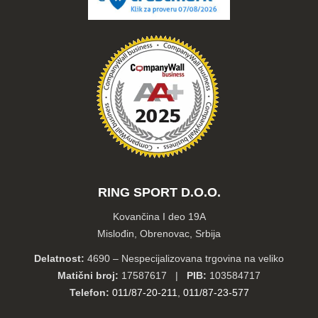
RING SPORT D.O.O.
Kovančina I deo 19A
Mislođin, Obrenovac, Srbija
Delatnost:
4690 – Nespecijalizovana trgovina na veliko
Matični broj:
17587617 |
PIB:
103584717
Telefon:
011/87-20-211
,
011/87-23-577