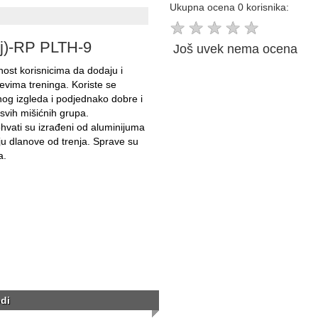
Ukupna ocena 0 korisnika:
★
★
★
★
★
j)-RP PLTH-9
Još uvek nema ocena
ost korisnicima da dodaju i
evima treninga. Koriste se
nog izgleda i podjednako dobre i
svih mišićnih grupa.
hvati su izrađeni od aluminijuma
u dlanove od trenja. Sprave su
a.
di