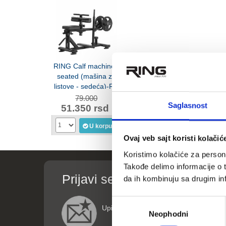
RING Calf machine -
seated (mašina za
listove - sedeća)-RP
H-CALF
79.000
Saglasnost
51.350 rsd
U korpu
Ovaj veb sajt koristi kolačić
Koristimo kolačiće za persona
Takođe delimo informacije o t
Prijavi se za informacije o p
da ih kombinuju sa drugim inf
Избор
Upišite vaše podatke (ime i email adre
Neophodni
сагласности