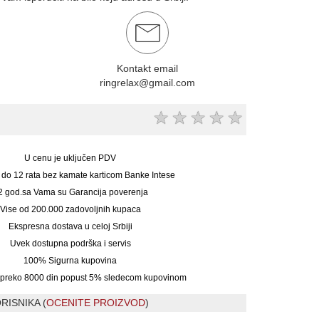
Kontakt email
ringrelax@gmail.com
★
★
★
★
★
U cenu je uključen PDV
 do 12 rata bez kamate karticom Banke Intese
2 god.sa Vama su Garancija poverenja
Vise od 200.000 zadovoljnih kupaca
Ekspresna dostava u celoj Srbiji
Uvek dostupna podrška i servis
100% Sigurna kupovina
preko 8000 din popust 5% sledecom kupovinom
RISNIKA (
OCENITE PROIZVOD
)