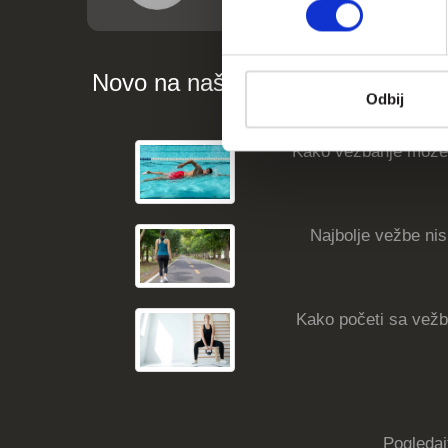
Novo na našem blogu
Odbij
Kako vežbanje može
Najbolje vežbe nisk
Kako početi sa vežba
Pogledaj