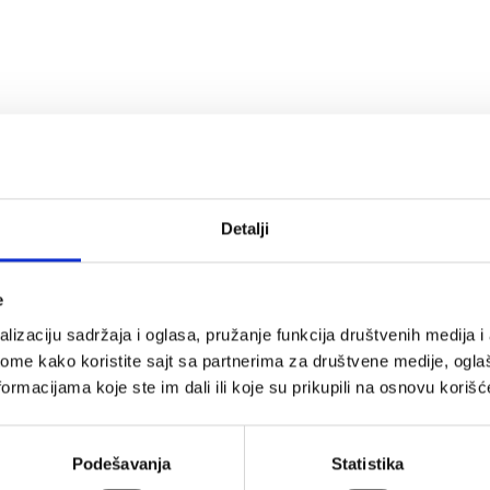
Detalji
e
lizaciju sadržaja i oglasa, pružanje funkcija društvenih medija i 
ome kako koristite sajt sa partnerima za društvene medije, oglaš
opustima, akcijama, treninzima
ormacijama koje ste im dali ili koje su prikupili na osnovu korišć
su)
Podešavanja
Statistika