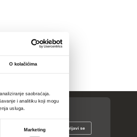
O kolačićima
analiziranje saobraćaja.
avanje i analitiku koji mogu
enja usluga.
Marketing