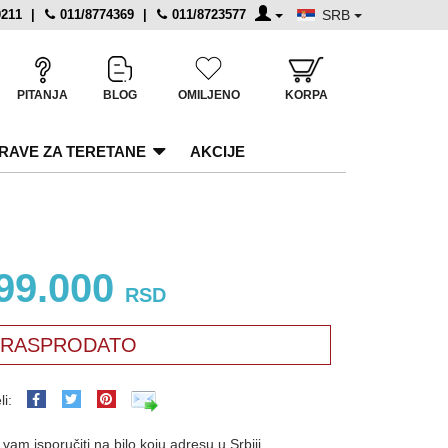
0211
|
011/8774369
|
011/8723577
SRB
PITANJA
BLOG
OMILJENO
KORPA
RAVE ZA TERETANE
AKCIJE
99.000
RSD
RASPRODATO
li:
am isporučiti na bilo koju adresu u Srbiji.