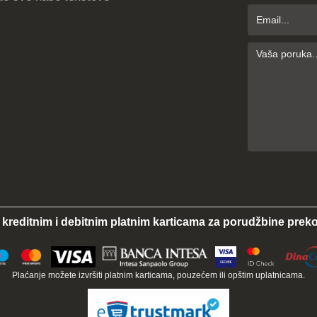
 kreditnim i debitnim platnim karticama za porudžbine preko
Plaćanje možete izvršiti platnim karticama, pouzećem ili opštim uplatnicama.