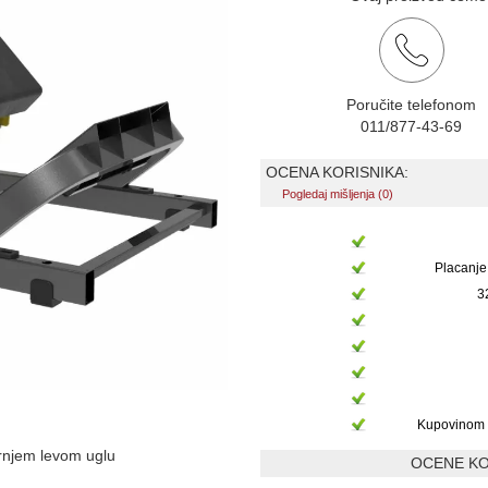
Poručite telefonom
011/877-43-69
OCENA KORISNIKA:
Pogledaj mišljenja (0)
Placanje
3
Kupovinom 
ornjem levom uglu
OCENE KO