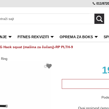
011/872
NJE
FITNES REKVIZITI
OPREMA ZA BOKS
SP
G Hack squat (mašina za čučanj)-RP PLTH-9
Ring
1
Pode
Ovaj proizvod ćemo v