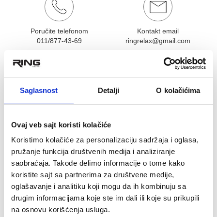
Poručite telefonom
Kontakt email
011/877-43-69
ringrelax@gmail.com
OCENA KORISNIKA:
★
★
★
★
★
Pogledaj mišljenja (0)
Saglasnost
Detalji
O kolačićima
OPIS PROIZVODA
RING gas sa kablovima za električni
Ovaj veb sajt koristi kolačiće
trotinet RX 8- RX 8-PAR7
Koristimo kolačiće za personalizaciju sadržaja i oglasa,
Gas sa kablovima
pružanje funkcija društvenih medija i analiziranje
Odgovara trotinetu RX8
saobraćaja. Takođe delimo informacije o tome kako
koristite sajt sa partnerima za društvene medije,
Povezani proizvodi
oglašavanje i analitiku koji mogu da ih kombinuju sa
drugim informacijama koje ste im dali ili koje su prikupili
na osnovu korišćenja usluga.