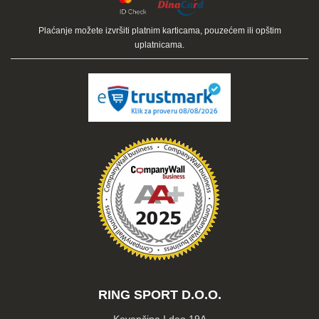
Plaćanje možete izvršiti platnim karticama, pouzećem ili opštim
uplatnicama.
RING SPORT D.O.O.
Kovančina I deo 19A