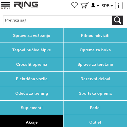
×
SRB
Sprave za vežbanje
Fitnes rekviziti
Tegovi bučice šipke
Oprema za boks
Crossfit oprema
Sprave za teretane
Električna vozila
Rezervni delovi
Odeća za trening
Sportska oprema
Suplementi
Padel
Akcije
Outlet