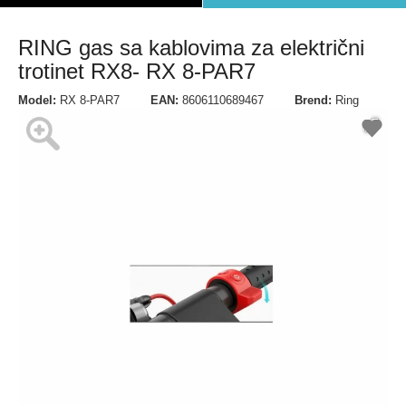
RING gas sa kablovima za električni
trotinet RX8- RX 8-PAR7
Model:
RX 8-PAR7
EAN:
8606110689467
Brend:
Ring