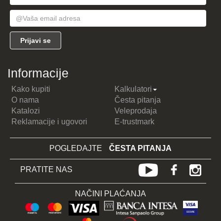
Informacije
Kako kupiti
Kalkulatori
O nama
Česta pitanja
Katalozi
Veleprodaja
Reklamacije i ugovori
E-trustmark
POGLEDAJTE
ČESTA PITANJA
PRATITE NAS
NAČINI PLAĆANJA