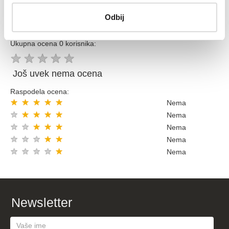
Odbij
OCENE KORISNIKA (
OCENITE PROIZVOD
)
Ukupna ocena 0 korisnika:
★
★
★
★
★
Još uvek nema ocena
Raspodela ocena:
★
★
★
★
★
Nema
★
★
★
★
★
Nema
★
★
★
★
★
Nema
★
★
★
★
★
Nema
★
★
★
★
★
Nema
Newsletter