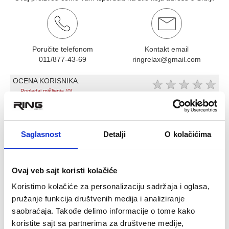
Poručite telefonom
Kontakt email
011/877-43-69
ringrelax@gmail.com
OCENA KORISNIKA:
★
★
★
★
★
Pogledaj mišljenja (0)
OPIS PROIZVODA
Saglasnost
Detalji
O kolačićima
RING elasticna mini power guma za
vezbanje 21mm-RX LKC 942-21
Ovaj veb sajt koristi kolačiće
Prevashodno namenjene za powerlifting, ali se mogu
iskoristiti i za vežbe koje se inače rade sa Mini gumama.
Koristimo kolačiće za personalizaciju sadržaja i oglasa,
Izradjene od više slojeva lateks gume koja je otporna na
pružanje funkcija društvenih medija i analiziranje
istezanje i pucanje i zato predstavljaju najbolji kvalitet
saobraćaja. Takođe delimo informacije o tome kako
guma na tržištu.
RING MINI power gume su male i možete ih poneti svuda
koristite sajt sa partnerima za društvene medije,