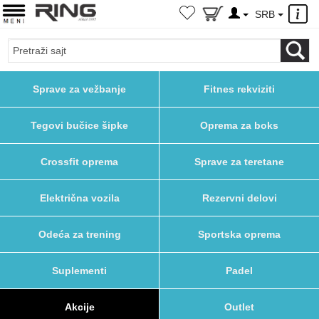
×
SRB
Sprave za vežbanje
Fitnes rekviziti
Tegovi bučice šipke
Oprema za boks
Crossfit oprema
Sprave za teretane
Električna vozila
Rezervni delovi
Odeća za trening
Sportska oprema
Suplementi
Padel
Akcije
Outlet