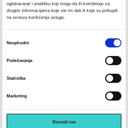
sa sobom. Veoma su pristupačne.
oglašavanje i analitiku koji mogu da ih kombinuju sa
Dimenzije: 610 x 21 x 4,5mm
drugim informacijama koje ste im dali ili koje su prikupili
na osnovu korišćenja usluga.
Preporučeni artikli uz ovaj proizvod
Избор
Neophodni
сагласности
Podešavanja
RING Ekspander za grudi RX
RING SET mini elasticnih
CE4511
guma RX MINI BAND-SET
Statistika
5(XL+L+M+H+XH)
903 rsd
1.393 rsd
Marketing
1.290
1.990
U korpu
U korpu
Dozvoli sve
U cenu je uključen PDV