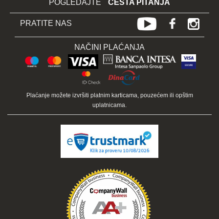
POGLEDAJTE
ČESTA PITANJA
PRATITE NAS
NAČINI PLAĆANJA
Plaćanje možete izvršiti platnim karticama, pouzećem ili opštim
uplatnicama.