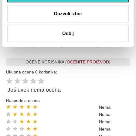
Placanje do 12 rata bez kamate karticom Banke Intese
32 god.sa Vama su Garancija poverenja
Dozvoli izbor
Vise od 200.000 zadovoljnih kupaca
Ekspresna dostava u celoj Srbiji
Uvek dostupna podrška i servis
Odbij
100% Sigurna kupovina
Kupovinom preko 8000 din popust 5% sledecom kupovinom
OCENE KORISNIKA (
OCENITE PROIZVOD
)
Ukupna ocena 0 korisnika:
★
★
★
★
★
Još uvek nema ocena
Raspodela ocena:
★
★
★
★
★
Nema
★
★
★
★
★
Nema
★
★
★
★
★
Nema
★
★
★
★
★
Nema