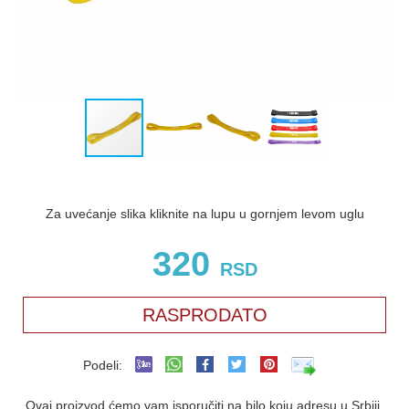
Za uvećanje slika kliknite na lupu u gornjem levom uglu
320
RSD
RASPRODATO
Podeli:
Ovaj proizvod ćemo vam isporučiti na bilo koju adresu u Srbiji.