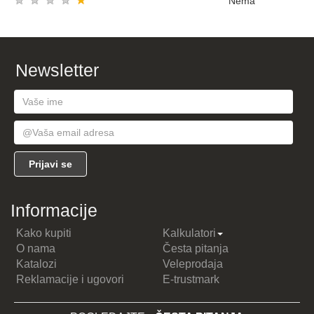
★
★
★
★
★
Nema
Newsletter
Informacije
Kako kupiti
Kalkulatori
O nama
Česta pitanja
Katalozi
Veleprodaja
Reklamacije i ugovori
E-trustmark