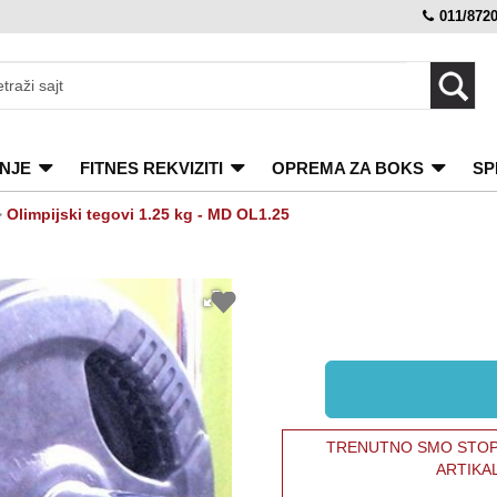
011/872
NJE
FITNES REKVIZITI
OPREMA ZA BOKS
SP
>
Olimpijski tegovi 1.25 kg - MD OL1.25
TRENUTNO SMO STOPI
ARTIKA