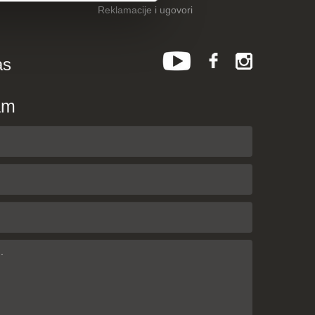
Reklamacije i ugovori
as
am