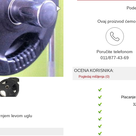
Pode
Ovaj proizvod ćemo v
Poručite telefonom
011/877-43-69
OCENA KORISNIKA:
Pogledaj mišljenja (0)
Placanje
3
ornjem levom uglu