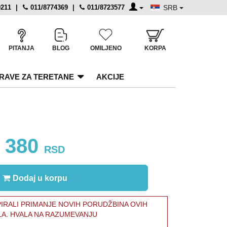
0211
|
011/8774369
|
011/8723577
SRB
PITANJA
BLOG
OMILJENO
KORPA
RAVE ZA TERETANE
AKCIJE
380
RSD
Dodaj u korpu
RALI PRIMANJE NOVIH PORUDŽBINA OVIH
LA. HVALA NA RAZUMEVANJU