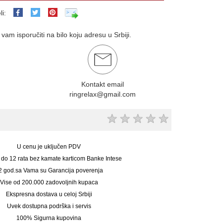
li:
am isporučiti na bilo koju adresu u Srbiji.
Kontakt email
ringrelax@gmail.com
★
★
★
★
★
U cenu je uključen PDV
 do 12 rata bez kamate karticom Banke Intese
2 god.sa Vama su Garancija poverenja
Vise od 200.000 zadovoljnih kupaca
Ekspresna dostava u celoj Srbiji
Uvek dostupna podrška i servis
100% Sigurna kupovina