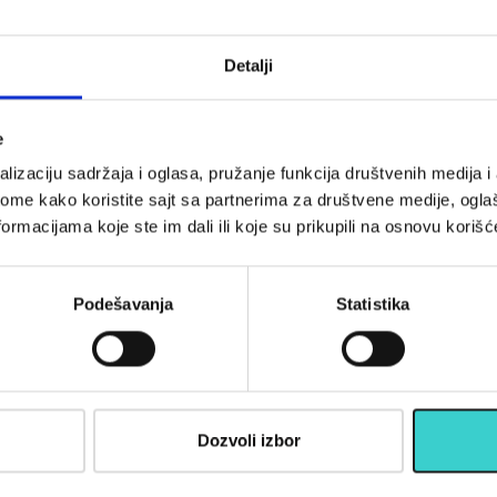
 2x1kg RX
Classic 2x0,5kg RX
23-1 kg
LKW-1223-0,5 kg
0 rsd
2.290 rsd
Detalji
U korpu
U korpu
e
lizaciju sadržaja i oglasa, pružanje funkcija društvenih medija i 
ome kako koristite sajt sa partnerima za društvene medije, oglaš
opustima, akcijama, treninzima
ormacijama koje ste im dali ili koje su prikupili na osnovu korišć
su)
Podešavanja
Statistika
Informac
Dozvoli izbor
Kako kupiti
O nama
 pomoći boljem odnosu HDL i LDL
Kontakt