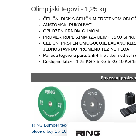
Olimpijski tegovi - 1,25 kg
ČELIČNI DISK S ČELIČNIM PRSTENOM OBL
ANATOMSKI RUKOHVAT
OBLOŽEN CRNOM GUMOM
PROMER RUPE 51MM (ZA OLIMPIJSKU ŠIPKU
ČELIČNI PRSTEN OMOGUĆUJE LAGANO KLIZA
JEDNOSTAVNIJU PROMENU TEŽINE TEGA
Ponuda tegova u paru: 2 ili 4 ili 6 ...kom od svih
Dostupne kilaže: 1.25 KG 2.5 KG 5 KG 10 KG 
Povezani proizvo
RING Bumper tegovi
RING Bumper tegovi
RING pila
ploče u boji 1 x 10kg-
ploče u boji 1 x 5kg-
tegovi za 