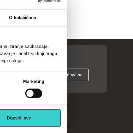
O kolačićima
analiziranje saobraćaja.
avanje i analitiku koji mogu
enja usluga.
Marketing
ije
Dozvoli sve
Kalkulatori
Česta pitanja
Katalozi