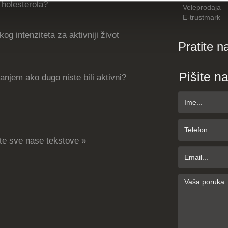
holesterola?
Veleprodaja
E-trustmark
og intenziteta za aktivniji život
Pratite n
Pišite n
njem ako dugo niste bili aktivni?
te sve nase tekstove »