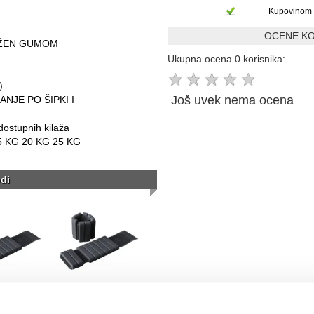
Kupovinom 
OCENE KO
OŽEN GUMOM
Ukupna ocena 0 korisnika:
★
★
★
★
★
)
Još uvek nema ocena
NJE PO ŠIPKI I
 dostupnih kilaža
15 KG 20 KG 25 KG
di
tes fitnes
RING pilates fitnes
ruke i noge-
tegovi za ruke i noge-