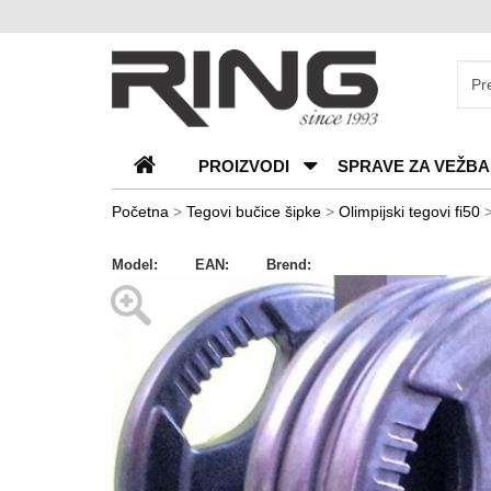
O
nama
Katalozi
PROIZVODI
SPRAVE ZA VEŽBA
Kontakt
Blog
Početna
>
Tegovi bučice šipke
>
Olimpijski tegovi fi50
Česta
Model:
EAN:
Brend:
pitanja