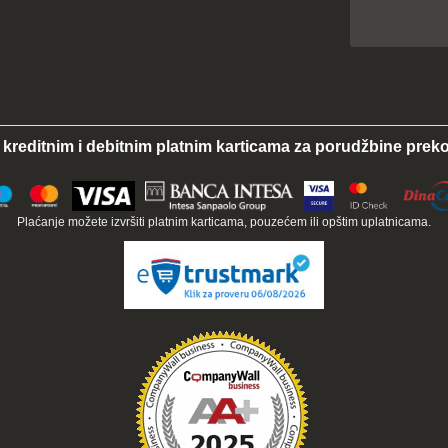
 kreditnim i debitnim platnim karticama za porudžbine preko
Plaćanje možete izvršiti platnim karticama, pouzećem ili opštim uplatnicama.