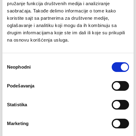
pružanje funkcija društvenih medija i analiziranje
-prilkom bacanja ,ne cuju se buka i udarci
saobraćaja. Takođe delimo informacije o tome kako
-idealna za vezbe bacanja, hvatanja, odbijanja od zid ili
koristite sajt sa partnerima za društvene medije,
trambolinu, nosenje; meka je u rukama
oglašavanje i analitiku koji mogu da ih kombinuju sa
-punjena specijalnom gumom
drugim informacijama koje ste im dali ili koje su prikupili
na osnovu korišćenja usluga.
-tezina 10 kg
-precnik 35,5 cm
Избор
Neophodni
Povezani proizvodi
сагласности
Podešavanja
Statistika
RING Slam ball medicinka 40
RING Slam ball medicinka 30
R
kg-RX SLAM-40
kg-RX SLAM-30
Marketing