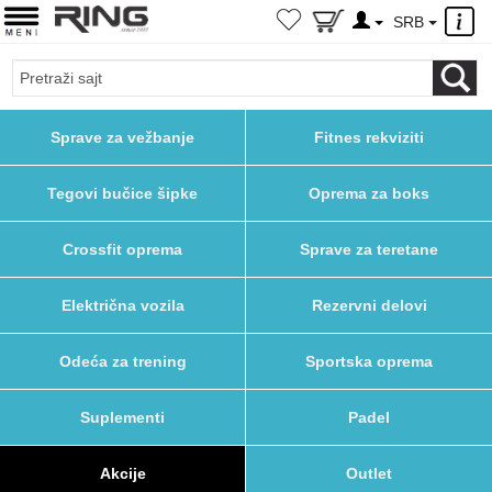
×
SRB
Sprave za vežbanje
Fitnes rekviziti
Tegovi bučice šipke
Oprema za boks
Crossfit oprema
Sprave za teretane
Električna vozila
Rezervni delovi
Odeća za trening
Sportska oprema
Suplementi
Padel
Akcije
Outlet