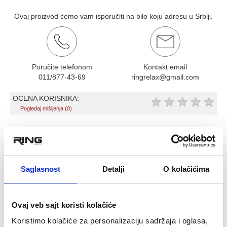
Ovaj proizvod ćemo vam isporučiti na bilo koju adresu u Srbiji.
Poručite telefonom
Kontakt email
011/877-43-69
ringrelax@gmail.com
OCENA KORISNIKA:
★
★
★
★
★
Pogledaj mišljenja (0)
OPIS PROIZVODA
Medicinka lopta 10 kg -meka
Saglasnost
Detalji
O kolačićima
-meka obloga i pravilno balansirana tezina, omogucava lako
koriscenje
-spolja je oblozena izuzetno cvrstim plastificiranim PVC
Ovaj veb sajt koristi kolačiće
materijalom
Koristimo kolačiće za personalizaciju sadržaja i oglasa,
-vodootporna je