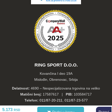
RING SPORT D.O.O.
Kovančina I deo 19A
Mislođin, Obrenovac, Srbija
Delatnost:
4690 – Nespecijalizovana trgovina na veliko
Matični broj:
17587617 |
PIB:
103584717
Telefon:
011/87-20-211
,
011/87-23-577
5.173
RSD
Pozovi