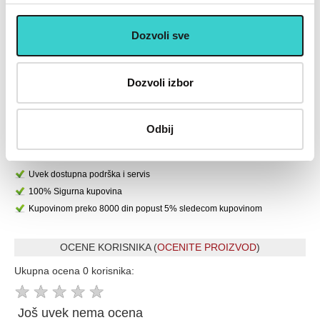
10.213 rsd
8.113 rsd
14.590
11.590
Dozvoli sve
U korpu
U korpu
Dozvoli izbor
U cenu je uključen PDV
Placanje do 12 rata bez kamate karticom Banke Intese
32 god.sa Vama su Garancija poverenja
Odbij
Vise od 200.000 zadovoljnih kupaca
Ekspresna dostava u celoj Srbiji
Uvek dostupna podrška i servis
100% Sigurna kupovina
Kupovinom preko 8000 din popust 5% sledecom kupovinom
OCENE KORISNIKA (
OCENITE PROIZVOD
)
Ukupna ocena 0 korisnika:
★
★
★
★
★
Još uvek nema ocena