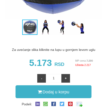
Za uvećanje slika kliknite na lupu u gornjem levom uglu
5.173
MP cena
7.390
RSD
Ušteda
2.217
Dodaj u korpu
Podeli: