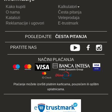
Kako kupiti
Kalkulatori
O nama
Česta pitanja
Katalozi
Veleprodaja
Reklamacije i ugovori
E-trustmark
POGLEDAJTE
ČESTA PITANJA
PRATITE NAS
NAČINI PLAĆANJA
Plaćanje možete izvršiti platnim karticama, pouzećem ili opštim
uplatnicama.