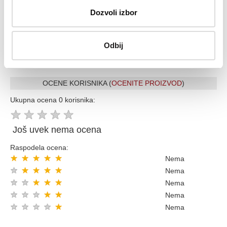
Vise od 200.000 zadovoljnih kupaca
Dozvoli izbor
Ekspresna dostava u celoj Srbiji
Uvek dostupna podrška i servis
100% Sigurna kupovina
Odbij
Kupovinom preko 8000 din popust 5% sledecom kupovinom
OCENE KORISNIKA (
OCENITE PROIZVOD
)
Ukupna ocena 0 korisnika:
★
★
★
★
★
Još uvek nema ocena
Raspodela ocena:
★
★
★
★
★
Nema
★
★
★
★
★
Nema
★
★
★
★
★
Nema
★
★
★
★
★
Nema
★
★
★
★
★
Nema