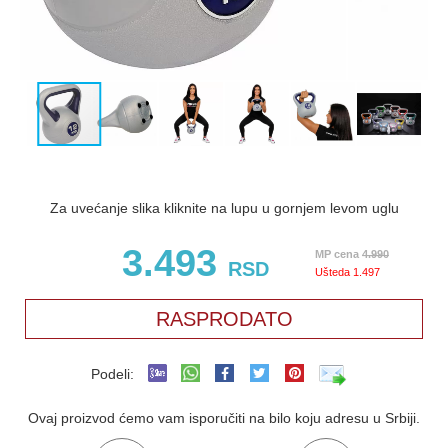
Za uvećanje slika kliknite na lupu u gornjem levom uglu
3.493
MP cena
4.990
RSD
Ušteda
1.497
RASPRODATO
Podeli:
Ovaj proizvod ćemo vam isporučiti na bilo koju adresu u Srbiji.