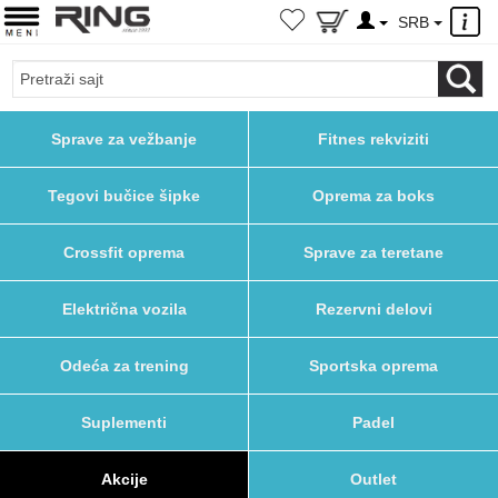
×
SRB
Sprave za vežbanje
Fitnes rekviziti
Tegovi bučice šipke
Oprema za boks
Crossfit oprema
Sprave za teretane
Električna vozila
Rezervni delovi
Odeća za trening
Sportska oprema
Suplementi
Padel
Akcije
Outlet