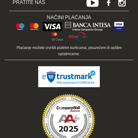
PRATITE NAS
NAČINI PLAĆANJA
Plaćanje možete izvršiti platnim karticama, pouzećem ili opštim
uplatnicama.