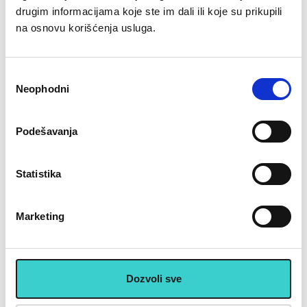
drugim informacijama koje ste im dali ili koje su prikupili
Povezani proizvodi
na osnovu korišćenja usluga.
Избор
Neophodni
сагласности
Podešavanja
RING Kettlebell 20kg
RING Kettlebell 16kg
metal+vinyl RX DB2174-20
metal+vinyl RX DB2174-16
black
black
Statistika
6.013 rsd
5.313 rsd
8.590
7.590
Marketing
U korpu
U korpu
U cenu je uključen PDV
Dozvoli sve
Placanje do 12 rata bez kamate karticom Banke Intese
32 god.sa Vama su Garancija poverenja