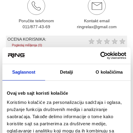
Poručite telefonom
Kontakt email
011/877-43-69
ringrelax@gmail.com
OCENA KORISNIKA:
★
★
★
★
★
Pogledaj mišljenja (0)
OPIS PROIZVODA
Saglasnost
Detalji
O kolačićima
Kettlebell 12 kg
-kettlebel 12 kg (u pakovanju je 1 kom)
Ovaj veb sajt koristi kolačiće
-za aerobne vežbe i oblikovanje celog tela,
-novi zasticeni moderan prelep dizajn, povoljna cena
Koristimo kolačiće za personalizaciju sadržaja i oglasa,
pružanje funkcija društvenih medija i analiziranje
-materijal: PVC
saobraćaja. Takođe delimo informacije o tome kako
-punjenje: kombinacija metalnih opiljaka I betona
koristite sajt sa partnerima za društvene medije,
-veoma cvrsta I kompaktna
oglašavanje i analitiku koji mogu da ih kombinuju sa