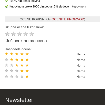
100% Sigurna kupovina
Kupovinom preko 8000 din popust 5% sledecom kupovinom
OCENE KORISNIKA (
OCENITE PROIZVOD
)
Ukupna ocena 0 korisnika:
★
★
★
★
★
Još uvek nema ocena
Raspodela ocena:
★
★
★
★
★
Nema
★
★
★
★
★
Nema
★
★
★
★
★
Nema
★
★
★
★
★
Nema
★
★
★
★
★
Nema
Newsletter