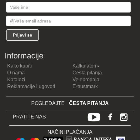
Informacije
Kako kupiti
Kalkulatori
O nama
Česta pitanja
Katalozi
Veleprodaja
Reklamacije i ugovori
E-trustmark
POGLEDAJTE
ČESTA PITANJA
PRATITE NAS
NAČINI PLAĆANJA