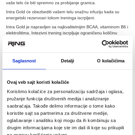
vaše telo će biti spremno za probijanje granica.
Intra Gold će obezbediti vašem telu snažnu infuziju kada su
energetski rezervoari tokom treninga iscrpljeni.
Intra Gold je napravljen sa najkvalitetnijim BCAA, vitaminom B6 i
elektrolitima. Intezivni trening iscrpljuje ograničenu količinu
uskladištene energije u telu (glukoza). Vitamin B6 stvara
energiju za telo pretvaranjem hrane u gorivo. BCAA isporučuju
dodatno gorivo mišićima, sprečavajući razgradnju mišića. Ova
jaka kombinacija obezbeđuje trajnu energiju tako da vaše telo
Saglasnost
Detalji
O kolačićima
ima dovoljno snage za intezivne treninge. Intra Gold ne bi bio
potpun bez efektivno doziranih elektrolita koji omogućavaju
efikasnu kontrakciju mišića i održavaju ravnotežu tela.
Ovaj veb sajt koristi kolačiće
Intra Gold sadrži L-carnitin čime se minimizira akumulacija
mlečne kiseline. Kliničke studije pokazuju da L-carnitin za preko
Koristimo kolačiće za personalizaciju sadržaja i oglasa,
50% samanjuje oštenje mišića. Takodje, L-carnitin smanjuje
pružanje funkcija društvenih medija i analiziranje
procenat masnoće u telu.
saobraćaja. Takođe delimo informacije o tome kako
LOLA (L-Ornithine L-Aspartat) u kombinaciji sa BCAA značajno
koristite sajt sa partnerima za društvene medije,
smanjuju koncentraciju amonijaka u krvnoj plazmi, koji se
oglašavanje i analitiku koji mogu da ih kombinuju sa
povećava tokom intezivnog treninga, omogućavajući da vaš
drugim informacijama koje ste im dali ili koje su prikupili
trening podignete na viši nivo.
na osnovu korišćenja usluga.