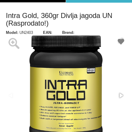
Intra Gold, 360gr Divlja jagoda UN
(Rasprodato!)
Model:
UN2403
EAN:
Brend: