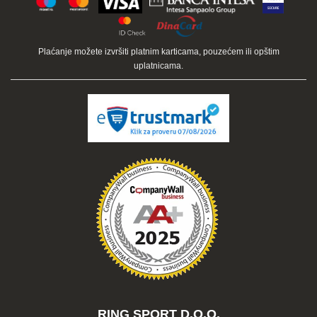
Plaćanje možete izvršiti platnim karticama, pouzećem ili opštim
uplatnicama.
RING SPORT D.O.O.