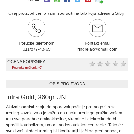
Podeli:
Ovaj proizvod ćemo vam isporučiti na bilo koju adresu u Srbiji.
Poručite telefonom
Kontakt email
011/877-43-69
ringrelax@gmail.com
OCENA KORISNIKA:
★
★
★
★
★
Pogledaj mišljenja (0)
OPIS PROIZVODA
Intra Gold, 360gr UN
Aktivni sportisti znaju da oporavak počinje pre nego što se
trening završi, zato je važno da u toku treninga pružite vašem
telu sve potrebne aminokiseline, vitamine i elektrolite da bi
sprečili katabolizam, umor i nedostatak koncentracije. Tako će
svaki vaš sledeći trening biti kvalitetniji i jači od prethodnog, a