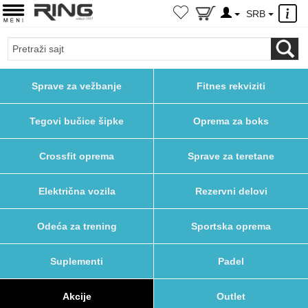
×
SRB
Sprave za vežbanje
Fitnes rekviziti
Tegovi bučice šipke
Oprema za boks
Crossfit oprema
Sprave za teretane
Električna vozila
Rezervni delovi
Odeća za trening
Sportska oprema
Suplementi
Padel
Akcije
Outlet