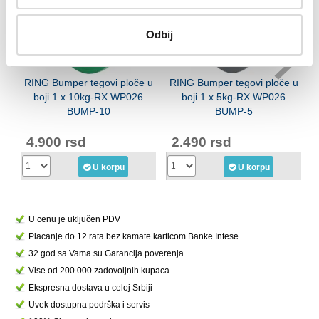
Odbij
RING Bumper tegovi ploče u
RING Bumper tegovi ploče u
boji 1 x 10kg-RX WP026
boji 1 x 5kg-RX WP026
r
BUMP-10
BUMP-5
4.900 rsd
2.490 rsd
U korpu
U korpu
U cenu je uključen PDV
Placanje do 12 rata bez kamate karticom Banke Intese
32 god.sa Vama su Garancija poverenja
Vise od 200.000 zadovoljnih kupaca
Ekspresna dostava u celoj Srbiji
Uvek dostupna podrška i servis