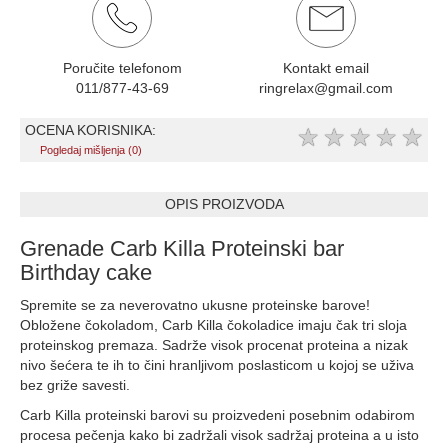
Poručite telefonom
Kontakt email
011/877-43-69
ringrelax@gmail.com
OCENA KORISNIKA:
★
★
★
★
★
Pogledaj mišljenja (0)
OPIS PROIZVODA
Grenade Carb Killa Proteinski bar
Birthday cake
Spremite se za neverovatno ukusne proteinske barove!
Obložene čokoladom, Carb Killa čokoladice imaju čak tri sloja
proteinskog premaza. Sadrže visok procenat proteina a nizak
nivo šećera te ih to čini hranljivom poslasticom u kojoj se uživa
bez griže savesti.
Carb Killa proteinski barovi su proizvedeni posebnim odabirom
procesa pečenja kako bi zadržali visok sadržaj proteina a u isto