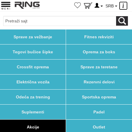
×
SRB
Sprave za vežbanje
Fitnes rekviziti
Tegovi bučice šipke
Oprema za boks
Crossfit oprema
Sprave za teretane
Električna vozila
Rezervni delovi
Odeća za trening
Sportska oprema
Suplementi
Padel
Akcije
Outlet