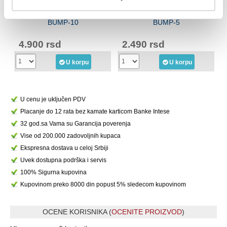
RING Bumper tegovi ploče u
RING Bumper tegovi ploče u
boji 1 x 10kg-RX WP026
boji 1 x 5kg-RX WP026
r
BUMP-10
BUMP-5
4.900 rsd
2.490 rsd
U korpu
U korpu
U cenu je uključen PDV
Placanje do 12 rata bez kamate karticom Banke Intese
32 god.sa Vama su Garancija poverenja
Vise od 200.000 zadovoljnih kupaca
Ekspresna dostava u celoj Srbiji
Uvek dostupna podrška i servis
100% Sigurna kupovina
Kupovinom preko 8000 din popust 5% sledecom kupovinom
OCENE KORISNIKA (
OCENITE PROIZVOD
)