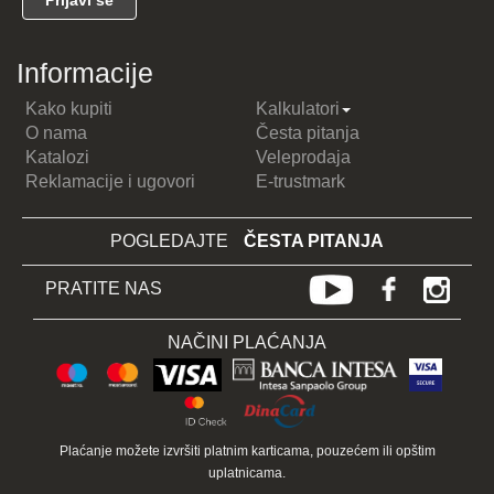
Informacije
Kako kupiti
Kalkulatori
O nama
Česta pitanja
Katalozi
Veleprodaja
Reklamacije i ugovori
E-trustmark
POGLEDAJTE
ČESTA PITANJA
PRATITE NAS
NAČINI PLAĆANJA
Plaćanje možete izvršiti platnim karticama, pouzećem ili opštim
uplatnicama.