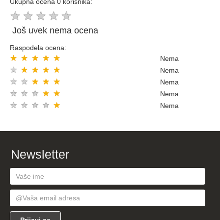
Ukupna ocena 0 korisnika:
★
★
★
★
★
Još uvek nema ocena
Raspodela ocena:
★
★
★
★
★
Nema
★
★
★
★
★
Nema
★
★
★
★
★
Nema
★
★
★
★
★
Nema
★
★
★
★
★
Nema
Newsletter