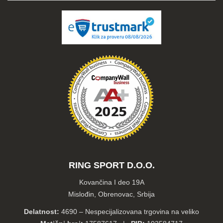
RING SPORT D.O.O.
Kovančina I deo 19A
Mislođin, Obrenovac, Srbija
Delatnost:
4690 – Nespecijalizovana trgovina na veliko