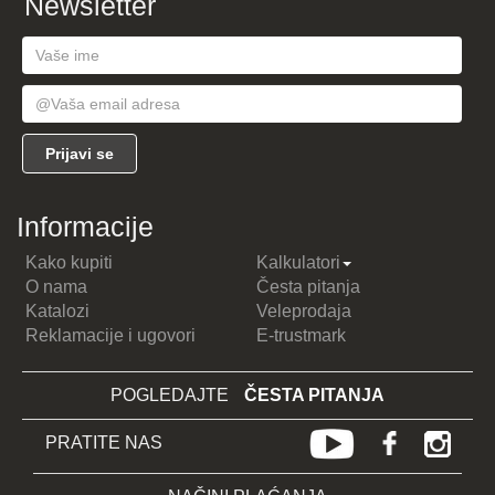
Newsletter
treninga.
Vaš Ring Sport Team
Informacije
Kako kupiti
Kalkulatori
O nama
Česta pitanja
Katalozi
Veleprodaja
Reklamacije i ugovori
E-trustmark
POGLEDAJTE
ČESTA PITANJA
PRATITE NAS