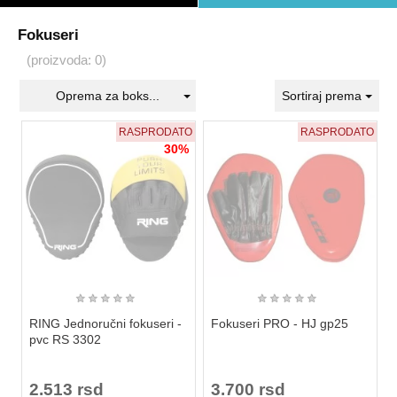
Fokuseri
(proizvoda: 0)
Oprema za boks...
Sortiraj prema
RASPRODATO
RASPRODATO
30%
★
★
★
★
★
★
★
★
★
★
RING Jednoručni fokuseri -
Fokuseri PRO - HJ gp25
pvc RS 3302
2.513 rsd
3.700 rsd