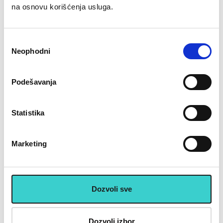
na osnovu korišćenja usluga.
4.330 rsd
4.820 rsd
Избор
Neophodni
сагласности
Podešavanja
RASPRODATO
RASPRODATO
Statistika
Marketing
Dozvoli sve
★
★
★
★
★
★
★
★
★
★
Šape bokserske (par),
Fokuser u obliku reketa
prirodna koža - HJ-LS-BP-
4310 - HJ ACN-PR-4310
Dozvoli izbor
LM