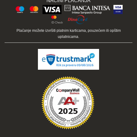
NAČINI PLAĆANJA
Plaćanje možete izvršiti platnim karticama, pouzećem ili opštim
uplatnicama.