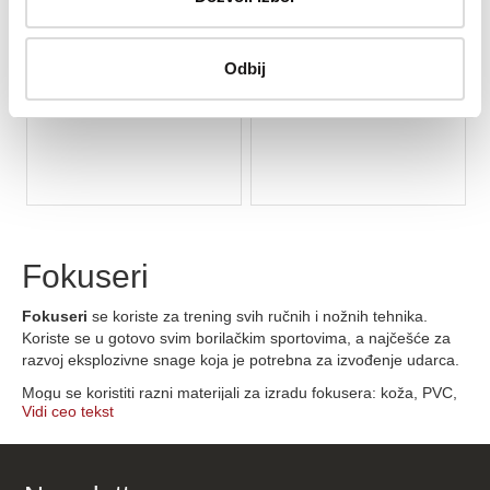
4.580 rsd
4.330 rsd
Odbij
Fokuseri
Fokuseri
se koriste za trening svih ručnih i nožnih tehnika.
Koriste se u gotovo svim borilačkim sportovima, a najčešće za
razvoj eksplozivne snage koja je potrebna za izvođenje udarca.
Mogu se koristiti razni materijali za izradu fokusera: koža, PVC,
Vidi ceo tekst
poliuretan i dr.
Takođe, od materijala kojim se puni i njegove gustine zavisi i
absorpcija udarca, te izbor treba prilagoditi potrebama i vrsti