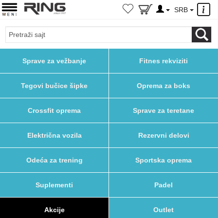
×
SRB
Sprave za vežbanje
Fitnes rekviziti
Tegovi bučice šipke
Oprema za boks
Crossfit oprema
Sprave za teretane
Električna vozila
Rezervni delovi
Odeća za trening
Sportska oprema
Suplementi
Padel
Akcije
Outlet