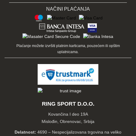
NAČINI PLAĆANJA
Plaćanje možete izvršiti platnim karticama, pouzećem ili opštim
uplatnicama.
RING SPORT D.O.O.
Kovančina I deo 19A
Mislođin, Obrenovac, Srbija
Delatnost:
4690 – Nespecijalizovana trgovina na veliko