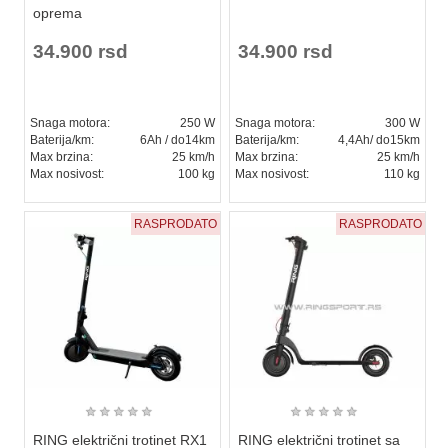
oprema
34.900 rsd
34.900 rsd
Snaga motora:
250 W
Snaga motora:
300 W
Baterija/km:
6Ah / do14km
Baterija/km:
4,4Ah/ do15km
Max brzina:
25 km/h
Max brzina:
25 km/h
Max nosivost:
100 kg
Max nosivost:
110 kg
RASPRODATO
RASPRODATO
★
★
★
★
★
★
★
★
★
★
RING električni trotinet RX1
RING električni trotinet sa