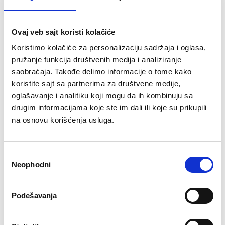
RING RX 8 električni trotinet
RING električni trotinet sa
OUTLET
izmenjivom baterijom RX8-
black-polovan model-
procitati opis
Ovaj veb sajt koristi kolačiće
20.000 rsd
18.000 rsd
Koristimo kolačiće za personalizaciju sadržaja i oglasa,
63.440
pružanje funkcija društvenih medija i analiziranje
saobraćaja. Takođe delimo informacije o tome kako
Snaga motora:
300 W
koristite sajt sa partnerima za društvene medije,
Baterija/km:
5Ah / do 20km
Max brzina:
25 km/h
oglašavanje i analitiku koji mogu da ih kombinuju sa
Max nosivost:
120kg
drugim informacijama koje ste im dali ili koje su prikupili
na osnovu korišćenja usluga.
RASPRODATO
RASPRODATO
Избор
Neophodni
сагласности
Podešavanja
★
★
★
★
★
★
★
★
★
★