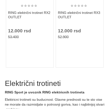
★
★
★
★
★
★
★
★
★
★
RING električni trotinet RX2
RING električni trotinet RX3
OUTLET
OUTLET
12.000 rsd
12.000 rsd
53.400
52.900
Električni trotineti
RING Sport je uvoznik RING elektricnih trotineta
Elektricni trotineti su buducnost. Glavne prednosti su te sto vise
ne morate da razmisljate o potrosnji goriva, kao i najbitnijoj stvari