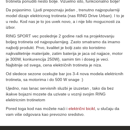
trotineta ponuditi nesto bolje. Vizuelno isto, funkcionalno bolje!
Da pojasnimo. Ljudi prepoznaju jedan , trenutno najpopularniji
model dizajn elektricnog trotineta (nas RING Drive Urban). I to je
u redu. Kod nas je to jos uvek novo, a i nije bilo mogucnosti za
izbor.
RING SPORT vec poslednje 2 godine radi na projektovanju
boljeg trotineta od najpopularnijeg. Zasto smatramo da imamo
najbolji produkt. Prvo, kvalitet je bolji zato sto koristimo
najkvalitetnije materijale, zatim baterija je jaca od najjace, motor
je 300W, konkurencija 250W), samim tim i doseg je veci.
Najbitnije od svega, cena električnih trotineta je niza.
Od sledece sezone ocekujte bar jos 3-4 nova modela elektricnih
trotineta, sa motorima i do 500 W snage :)
Ujedno, nas lanac servisnih sluzbi je izuzetan , tako da bez
ikakve bojazni mozete da uzivate u voznji svojim RING
elektricnim trotinetom
Pored toga kod nas možete naći i
električni bicikl
, u slučaju da
vam više odgovara kao prevozno sredstvo.