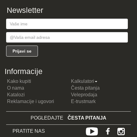
Newsletter
Informacije
Kako kupiti
Kalkulatori
O nama
Česta pitanja
Katalozi
Veleprodaja
Reklamacije i ugovori
E-trustmark
POGLEDAJTE
ČESTA PITANJA
PRATITE NAS