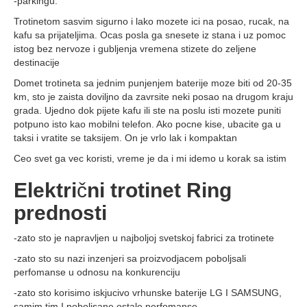
-parkingu.
Trotinetom sasvim sigurno i lako mozete ici na posao, rucak, na
kafu sa prijateljima. Ocas posla ga snesete iz stana i uz pomoc
istog bez nervoze i gubljenja vremena stizete do zeljene
destinacije
Domet trotineta sa jednim punjenjem baterije moze biti od 20-35
km, sto je zaista doviljno da zavrsite neki posao na drugom kraju
grada. Ujedno dok pijete kafu ili ste na poslu isti mozete puniti
potpuno isto kao mobilni telefon. Ako pocne kise, ubacite ga u
taksi i vratite se taksijem. On je vrlo lak i kompaktan
Ceo svet ga vec koristi, vreme je da i mi idemo u korak sa istim
Elektri
č
ni trotinet Ring
prednosti
-zato sto je napravljen u najboljoj svetskoj fabrici za trotinete
-zato sto su nazi inzenjeri sa proizvodjacem poboljsali
perfomanse u odnosu na konkurenciju
-zato sto korisimo iskjucivo vrhunske baterije LG I SAMSUNG,
samim tim I poboljsane ostale perfomanse