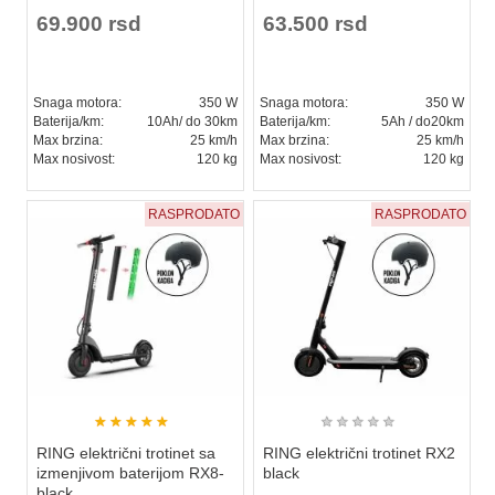
69.900 rsd
63.500 rsd
Snaga motora:
350 W
Snaga motora:
350 W
Baterija/km:
10Ah/ do 30km
Baterija/km:
5Ah / do20km
Max brzina:
25 km/h
Max brzina:
25 km/h
Max nosivost:
120 kg
Max nosivost:
120 kg
RASPRODATO
RASPRODATO
★
★
★
★
★
★
★
★
★
★
RING električni trotinet sa
RING električni trotinet RX2
izmenjivom baterijom RX8-
black
black