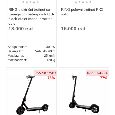
★
★
★
★
★
★
★
★
★
★
RING električni trotinet sa
RING polovni trotinet RX2
izmenjivom baterijom RX10-
solid
black-outlet model-procitati
opis
18.000 rsd
15.000 rsd
Snaga motora:
300 W
Baterija/km:
5Ah / do 20km
Max brzina:
25 km/h
Max nosivost:
120kg
RASPRODATO
RASPRODATO
78%
77%