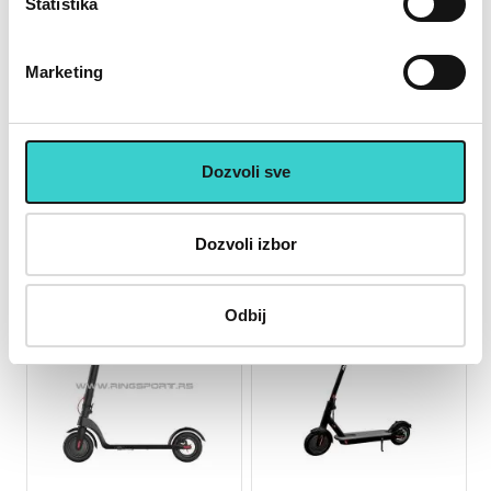
Statistika
RING električni trotinet sa
RING električni trotinet RX3
izmenjivom baterijom RX8-
black-polovan model-
silver-polovan model-
procitati opis
Marketing
procitati opis
18.000 rsd
18.000 rsd
Dozvoli sve
Snaga motora:
300 W
Snaga motora:
300 W
Baterija/km:
5Ah / do 20km
Baterija/km:
7.8 h/25 km
Max brzina:
25 km/h
Max brzina:
25 km/h
Max nosivost:
120
Max nosivost:
120
Dozvoli izbor
RASPRODATO
RASPRODATO
Odbij