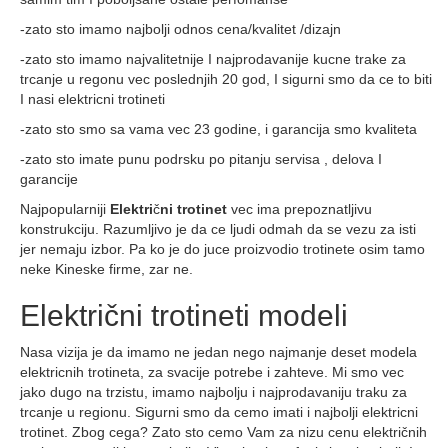
-zato sto imamo najbolji odnos cena/kvalitet /dizajn
-zato sto imamo najvalitetnije I najprodavanije kucne trake za
trcanje u regonu vec poslednjih 20 god, I sigurni smo da ce to biti
I nasi elektricni trotineti
-zato sto smo sa vama vec 23 godine, i garancija smo kvaliteta
-zato sto imate punu podrsku po pitanju servisa , delova I
garancije
Najpopularniji
Elektri
č
ni trotinet
vec ima prepoznatljivu
konstrukciju. Razumljivo je da ce ljudi odmah da se vezu za isti
jer nemaju izbor. Pa ko je do juce proizvodio trotinete osim tamo
neke Kineske firme, zar ne.
Električni trotineti modeli
Nasa vizija je da imamo ne jedan nego najmanje deset modela
elektricnih trotineta, za svacije potrebe i zahteve. Mi smo vec
jako dugo na trzistu, imamo najbolju i najprodavaniju traku za
trcanje u regionu. Sigurni smo da cemo imati i najbolji elektricni
trotinet. Zbog cega? Zato sto cemo Vam za nizu cenu električnih