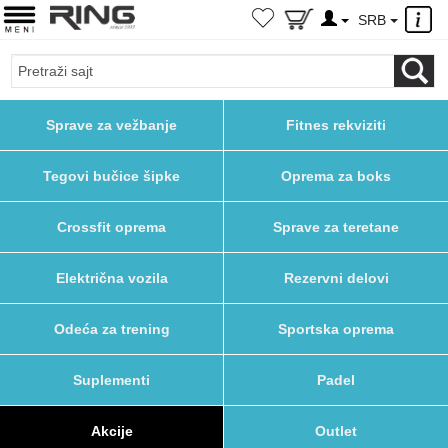
×
SRB
Sprave za vežbanje
Fitnes rekviziti
Tegovi bučice šipke
Oprema za boks
Crossfit oprema
Sprave za teretane
Električna vozila
Rezervni delovi
Odeća za trening
Sportska oprema
Suplementi
Padel
Akcije
Outlet