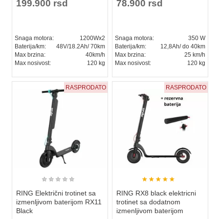
199.900 rsd
78.900 rsd
Snaga motora:
1200Wx2
Snaga motora:
350 W
Baterija/km:
48V/18.2Ah/ 70km
Baterija/km:
12,8Ah/ do 40km
Max brzina:
40km/h
Max brzina:
25 km/h
Max nosivost:
120 kg
Max nosivost:
120 kg
RASPRODATO
RASPRODATO
★
★
★
★
★
★
★
★
★
★
RING Električni trotinet sa
RING RX8 black elektricni
izmenljivom baterijom RX11
trotinet sa dodatnom
Black
izmenljivom baterijom