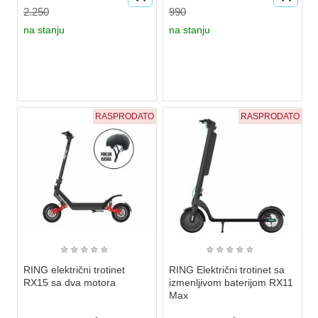
2.250
990
na stanju
na stanju
RASPRODATO
RASPRODATO
★
★
★
★
★
★
★
★
★
★
RING električni trotinet
RING Električni trotinet sa
RX15 sa dva motora
izmenljivom baterijom RX11
Max