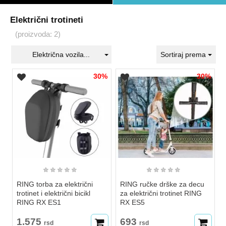
Električni trotineti
(proizvoda: 2)
Električna vozila...
Sortiraj prema
30%
30%
★
★
★
★
★
★
★
★
★
★
RING torba za električni
RING ručke drške za decu
trotinet i električni bicikl
za električni trotinet RING
RING RX ES1
RX ES5
1.575
693
rsd
rsd