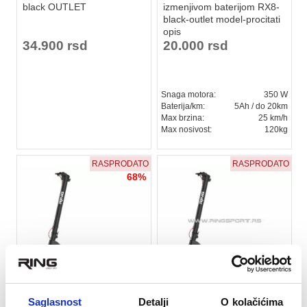
black OUTLET
izmenjivom baterijom RX8-
black-outlet model-procitati
opis
34.900 rsd
20.000 rsd
Snaga motora:
350 W
Baterija/km:
5Ah / do 20km
Max brzina:
25 km/h
Max nosivost:
120kg
RASPRODATO
RASPRODATO
68%
★
★
★
★
★
★
★
★
★
★
Saglasnost
Detalji
O kolačićima