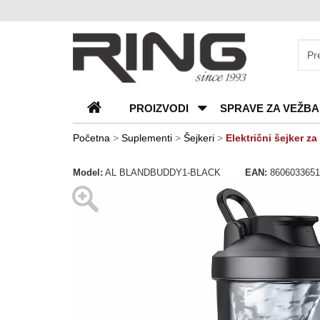
O
nama
Katalozi
PROIZVODI
SPRAVE ZA VEŽBA
Kontakt
Blog
Početna
>
Suplementi
>
Šejkeri
>
Električni šejker
Česta
Model:
AL BLANDBUDDY1-BLACK
EAN:
860603365
pitanja