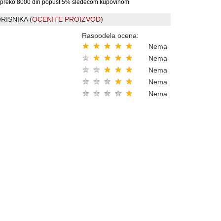
preko 8000 din popust 5% sledecom kupovinom
RISNIKA (
OCENITE PROIZVOD
)
Raspodela ocena:
★
★
★
★
★
Nema
★
★
★
★
★
Nema
★
★
★
★
★
Nema
★
★
★
★
★
Nema
★
★
★
★
★
Nema