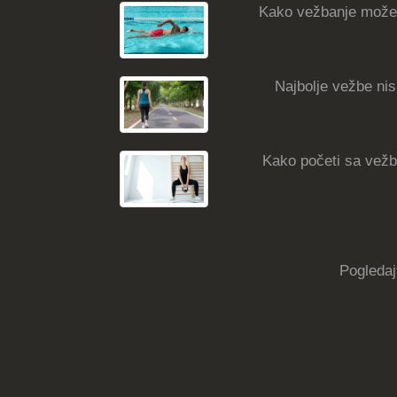
Kako vežbanje može
Najbolje vežbe nisk
Kako početi sa vežba
Pogledaj