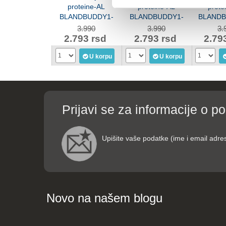
proteine-AL
proteine-AL
prote
BLANDBUDDY1-
BLANDBUDDY1-
BLANDB
WHITE
OLIVE
T
3.990
3.990
3.
2.793 rsd
2.793 rsd
2.79
U korpu
U korpu
Prijavi se za informacije o p
Upišite vaše podatke (ime i email adre
Novo na našem blogu