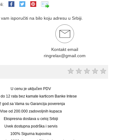
li:
am isporučiti na bilo koju adresu u Srbiji.
Kontakt email
ringrelax@gmail.com
★
★
★
★
★
U cenu je uključen PDV
 do 12 rata bez kamate karticom Banke Intese
2 god.sa Vama su Garancija poverenja
Vise od 200.000 zadovoljnih kupaca
Ekspresna dostava u celoj Srbiji
Uvek dostupna podrška i servis
100% Sigurna kupovina