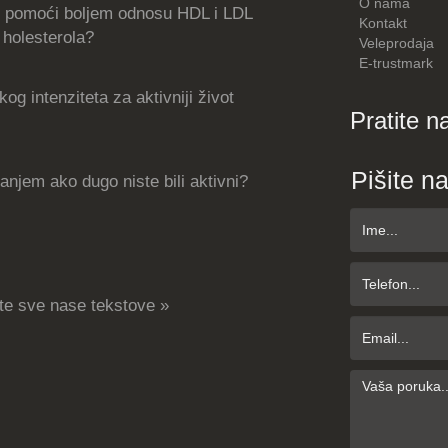
O nama
 pomoći boljem odnosu HDL i LDL
Kontakt
holesterola?
Veleprodaja
E-trustmark
og intenziteta za aktivniji život
Pratite n
Pišite n
njem ako dugo niste bili aktivni?
te sve nase tekstove »