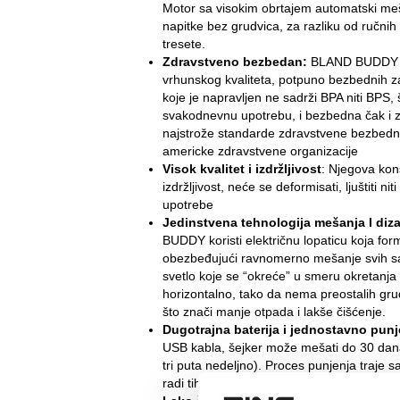
Motor sa visokim obrtajem automatski meš
napitke bez grudvica, za razliku od ručni
tresete.
Zdravstveno bezbedan:
BLAND BUDDY je
vrhunskog kvaliteta, potpuno bezbednih za
koje je napravljen ne sadrži BPA niti BPS, 
svakodnevnu upotrebu, i bezbedna čak i z
najstrože standarde zdravstvene bezbedno
americke zdravstvene organizacije
Visok kvalitet i izdržljivost
: Njegova kon
izdržljivost, neće se deformisati, ljuštiti n
upotrebe
Jedinstvena tehnologija mešanja I dizaj
BUDDY koristi električnu lopaticu koja form
obezbeđujući ravnomerno mešanje svih sa
svetlo koje se “okreće” u smeru okretanja
horizontalno, tako da nema preostalih grud
što znači manje otpada i lakše čišćenje.
Dugotrajna baterija i jednostavno punj
USB kabla, šejker može mešati do 30 da
tri puta nedeljno). Proces punjenja traje
radi tiho sa 6000 obrta u minuti.