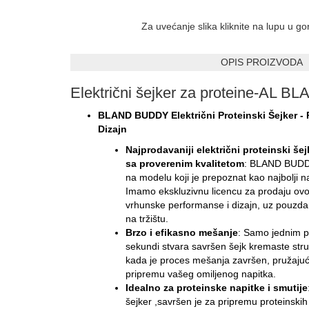
Za uvećanje slika kliknite na lupu u g
OPIS PROIZVODA
Električni šejker za proteine-A
BLAND BUDDY Električni Proteinski Šejker - 
Dizajn
Najprodavaniji električni proteinski še
sa proverenim kvalitetom
: BLAND BUDDY
na modelu koji je prepoznat kao najbolji n
Imamo ekskluzivnu licencu za prodaju ovo
vrhunske performanse i dizajn, uz pouzda
na tržištu.
Brzo i efikasno mešanje
: Samo jednim p
sekundi stvara savršen šejk kremaste stru
kada je proces mešanja završen, pružajući
pripremu vašeg omiljenog napitka.
Idealno za proteinske napitke i smutije
šejker ,savršen je za pripremu proteinskih 