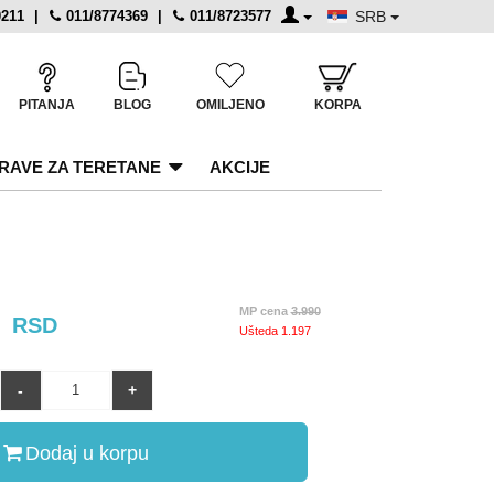
0211
|
011/8774369
|
011/8723577
SRB
PITANJA
BLOG
OMILJENO
KORPA
RAVE ZA TERETANE
AKCIJE
3
MP cena
3.990
RSD
Ušteda
1.197
Dodaj u korpu