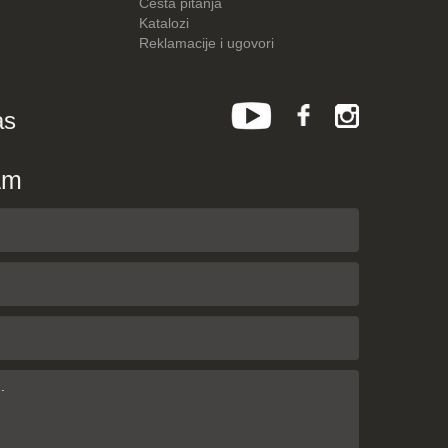
Česta pitanja
Katalozi
Reklamacije i ugovori
as
am