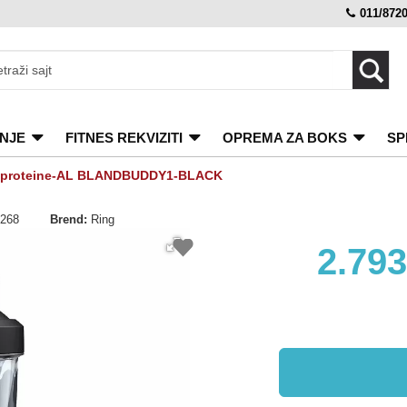
011/872
NJE
FITNES REKVIZITI
OPREMA ZA BOKS
SP
 za proteine-AL BLANDBUDDY1-BLACK
1268
Brend:
Ring
2.79