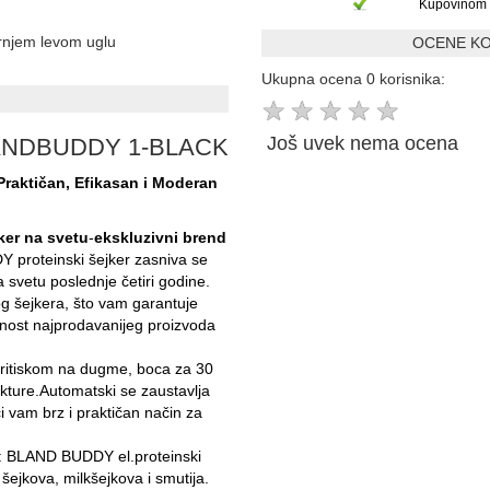
Kupovinom 
ornjem levom uglu
OCENE KO
Ukupna ocena 0 korisnika:
★
★
★
★
★
Još uvek nema ocena
L BLANDBUDDY 1-BLACK
Praktičan, Efikasan i Moderan
jker na svetu
-
ekskluzivni brend
 proteinski šejker zasniva se
a svetu poslednje četiri godine.
g šejkera, što vam garantuje
nost najprodavanijeg proizvoda
ritiskom na dugme, boca za 30
kture.Automatski se zaustavlja
 vam brz i praktičan način za
: BLAND BUDDY el.proteinski
šejkova, milkšejkova i smutija.