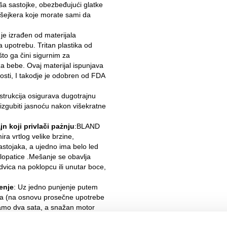
a sastojke, obezbeđujući glatke
h šejkera koje morate sami da
 izrađen od materijala
 upotrebu. Tritan plastika od
što ga čini sigurnim za
a bebe. Ovaj materijal ispunjava
sti, I takodje je odobren od FDA
strukcija osigurava dugotrajnu
iti izgubiti jasnoću nakon višekratne
n koji privlači pażnju
:BLAND
ira vrtlog velike brzine,
stojaka, a ujedno ima belo led
 lopatice .Mešanje se obavlja
vica na poklopcu ili unutar boce,
enje
: Uz jedno punjenje putem
na (na osnovu prosečne upotrebe
 samo dva sata, a snažan motor