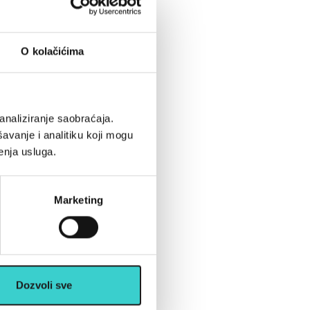
O kolačićima
analiziranje saobraćaja.
avanje i analitiku koji mogu
enja usluga.
Marketing
Dozvoli sve