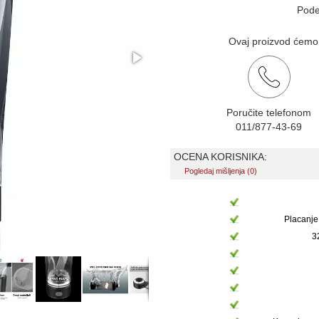
Pode
Ovaj proizvod ćemo v
Poručite telefonom
011/877-43-69
OCENA KORISNIKA:
Pogledaj mišljenja (0)
Placanje
3