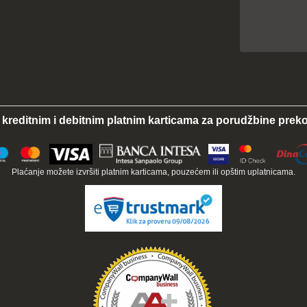
 kreditnim i debitnim platnim karticama za porudžbine preko
Plaćanje možete izvršiti platnim karticama, pouzećem ili opštim uplatnicama.