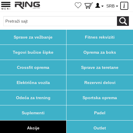
×
SRB
Sprave za vežbanje
Fitnes rekviziti
Tegovi bučice šipke
Oprema za boks
Crossfit oprema
Sprave za teretane
Električna vozila
Rezervni delovi
Odeća za trening
Sportska oprema
Suplementi
Padel
Akcije
Outlet