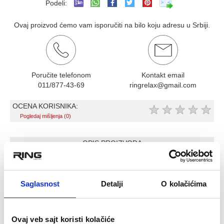
Podeli:
Ovaj proizvod ćemo vam isporučiti na bilo koju adresu u Srbiji.
Poručite telefonom
Kontakt email
011/877-43-69
ringrelax@gmail.com
OCENA KORISNIKA:
★
★
★
★
★
Pogledaj mišljenja (0)
OPIS PROIZVODA
DZAK ZA BOKS
srednji (128x35) - za udarce rukama i nogama u telo.
Saglasnost
Detalji
O kolačićima
napunjen je tezak od 30-40 kg
Dzak je prazan, moze se napuniti tekstilnim krpicama.
Sadrzi svu opremu potrebnu za kacenje
Ovaj veb sajt koristi kolačiće
Opis: Džakovi su izrađeni od nove generacije materijala