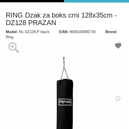
RING Dzak za boks crni 128x35cm -
DZ128 PRAZAN
Model:
Rs DZ128-P black
EAN:
8606109495734
Brend:
Ring