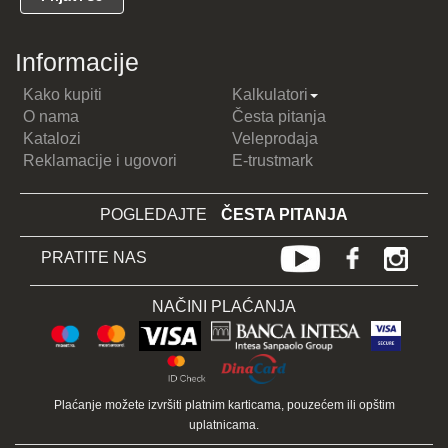
Informacije
Kako kupiti
Kalkulatori
O nama
Česta pitanja
Katalozi
Veleprodaja
Reklamacije i ugovori
E-trustmark
POGLEDAJTE
ČESTA PITANJA
PRATITE NAS
NAČINI PLAĆANJA
Plaćanje možete izvršiti platnim karticama, pouzećem ili opštim
uplatnicama.