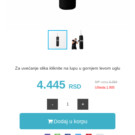
Za uvećanje slika kliknite na lupu u gornjem levom uglu
4.445
MP cena
6.350
RSD
Ušteda
1.905
Dodaj u korpu