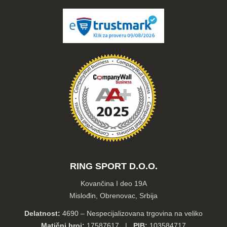
RING SPORT D.O.O.
Kovančina I deo 19A
Mislođin, Obrenovac, Srbija
Delatnost:
4690 – Nespecijalizovana trgovina na veliko
Matični broj:
17587617 |
PIB:
103584717